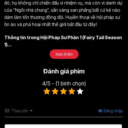
đó, họ không chỉ chiến đấu vì nhiệm vụ, mà còn vì danh dự
Tập 37
Tập 38
Tập 39
của “Ngôi nhà chung”, sẵn sàng san phẳng bất cứ kẻ nào
dám làm tổn thương đồng đội. Huyền thoại về hội pháp sư
Tập 40
Tập 41
Tập 42
ồn ào và phá hoại nhất thế giới bắt đầu từ đây!
Tập 43
Tập 44
Tập 45
Thông tin trong Hội Pháp Sư Phần 1 (Fairy Tail Season
Tập 46
Tập 47
Tập 48
1)...
Xem thêm
Tập 49
Tập 50
Tập 51
Tập 52
Tập 53
Tập 54
Đánh giá phim
Tập 55
Tập 56
Tập 57
4/5 - (1 bình chọn)
Tập 58
Tập 59
Tập 60
Tập 61
Tập 62
Tập 63
Theo dõi
Đăng nhập
Tập 64
Tập 65
Tập 66
Tập 67
Tập 68
Tập 69