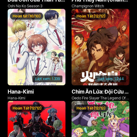
Tập 136
Tập 137
Tập 138
Oshi No Ko Season 3
Champignon Witch
Tập 139
Tập 140
Tập 141
Hoàn tất (10/10)
Hoàn Tất (12/12)
Tập 142
Tập 143
Tập 144
Tập 145
Tập 146
Tập 147
Tập 148
Tập 149
Tập 150
Tập 151
Tập 152
Tập 153
Tập 154
Tập 155
Tập 156
Lượt xem:
1.339
Lượt xem:
1.244
Tập 157
Tập 158
Tập 159
Hana-Kimi
Chim Ăn Lửa: Đội Cứu Hỏa Rách Rưới Vùng Ushu
Hana-Kimi
Oedo Fire Slayer The Legend Of
Tập 160
Tập 161
Tập 162
Phoenix
Hoàn Tất (12/12)
Hoàn Tất (12/12)
Tập 163
Tập 164
Tập 165
Tập 166
Tập 167
Tập 168
Tập 169
Tập 170
Tập 171