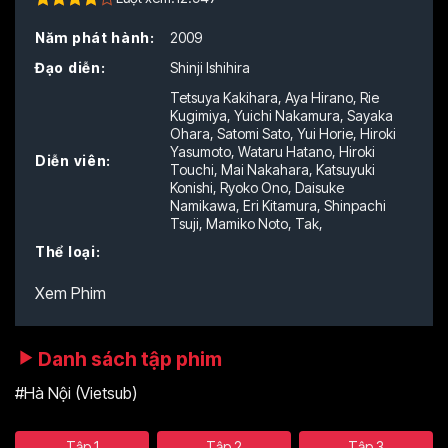
4.50
out
Năm phát hành:
2009
of 5
Đạo diễn:
Shinji Ishihira
Tetsuya Kakihara
,
Aya Hirano
,
Rie
Kugimiya
,
Yuichi Nakamura
,
Sayaka
Ohara
,
Satomi Sato
,
Yui Horie
,
Hiroki
Yasumoto
,
Wataru Hatano
,
Hiroki
Diễn viên:
Touchi
,
Mai Nakahara
,
Katsuyuki
Konishi
,
Ryoko Ono
,
Daisuke
Namikawa
,
Eri Kitamura
,
Shinpachi
Tsuji
,
Mamiko Noto
,
Tak
,
Thể loại:
Xem Phim
Danh sách tập phim
#Hà Nội (Vietsub)
Tập 1
Tập 2
Tập 3