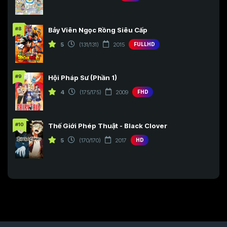
#8
Bảy Viên Ngọc Rồng Siêu Cấp
5
(131/131)
2015
FULLHD
#9
Hội Pháp Sư (Phần 1)
4
(175/175)
2009
FHD
#10
Thế Giới Phép Thuật - Black Clover
5
(170/170)
2017
HD