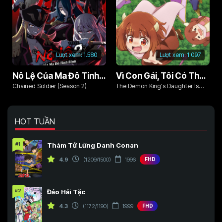
Tập 172
Tập 173
Tập 174
Tập 175
Lượt xem:
1.580
Lượt xem:
1.097
Nô Lệ Của Ma Đô Tinh Binh (Phần 2)
Vì Con Gái, Tôi Có Thể Đánh Bại Cả Ma Vương
Chained Soldier (Season 2)
The Demon King's Daughter Is
Too Kind!!
HOT TUẦN
#1
Thám Tử Lừng Danh Conan
4.9
(1209/1500)
1996
FHD
#2
Đảo Hải Tặc
4.3
(1172/1190)
1999
FHD