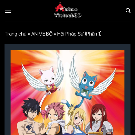
Bỏ
qua
nội
dung
Trang chủ
»
ANIME BỘ
»
Hội Pháp Sư (Phần 1)