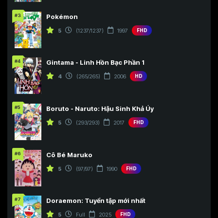
#3
Pokémon
5
(1237/1237)
1997
FHD
#4
Gintama - Linh Hồn Bạc Phần 1
4
(265/265)
2006
HD
#5
Boruto - Naruto: Hậu Sinh Khả Úy
5
(293/293)
2017
FHD
#6
Cô Bé Maruko
5
(97/97)
1990
FHD
#7
Doraemon: Tuyển tập mới nhất
5
Full
2025
FHD