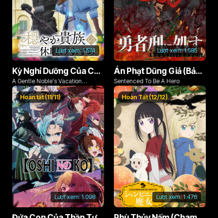
Tập 103
Tập 104
Tập 105
Tập 106
Tập 107
Tập 108
Tập 109
Tập 110
Tập 111
Lượt xem:
1.574
Lượt xem:
1.585
Tập 112
Tập 113
Tập 114
Kỳ Nghỉ Dưỡng Của Chàng Quý Tộc Ôn Hòa (Odayaka Kizoku no Kyuuka no Susume)
Án Phạt Dũng Giả (Bản Án Anh Hùng)
A Gentle Noble's Vacation
Sentenced To Be A Hero
Tập 115
Tập 116
Tập 117
Recommendation
Hoàn tất (11/11)
Hoàn Tất (12/12)
Tập 118
Tập 119
Tập 120
Tập 121
Tập 122
Tập 123
Tập 124
Tập 125
Tập 126
Tập 127
Tập 128
Tập 129
Tập 130
Tập 131
Tập 132
Lượt xem:
1.098
Lượt xem:
1.476
Tập 133
Tập 134
Tập 135
Đứa Con Của Thần Tượng (Phần 3)
Phù Thủy Nấm (Champignon no Majo)