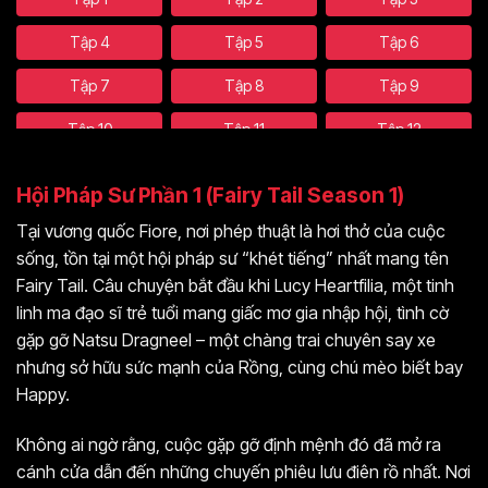
Tập 4
Tập 5
Tập 6
Tập 7
Tập 8
Tập 9
Tập 10
Tập 11
Tập 12
Tập 13
Tập 14
Tập 15
Hội Pháp Sư Phần 1 (Fairy Tail Season 1)
Tập 16
Tập 17
Tập 18
Tại vương quốc Fiore, nơi phép thuật là hơi thở của cuộc
sống, tồn tại một hội pháp sư “khét tiếng” nhất mang tên
Tập 19
Tập 20
Tập 21
Fairy Tail. Câu chuyện bắt đầu khi Lucy Heartfilia, một tinh
Tập 22
Tập 23
Tập 24
linh ma đạo sĩ trẻ tuổi mang giấc mơ gia nhập hội, tình cờ
gặp gỡ Natsu Dragneel – một chàng trai chuyên say xe
Tập 25
Tập 26
Tập 27
nhưng sở hữu sức mạnh của Rồng, cùng chú mèo biết bay
Tập 28
Tập 29
Tập 30
Happy.
Tập 31
Tập 32
Tập 33
Không ai ngờ rằng, cuộc gặp gỡ định mệnh đó đã mở ra
cánh cửa dẫn đến những chuyến phiêu lưu điên rồ nhất. Nơi
Tập 34
Tập 35
Tập 36