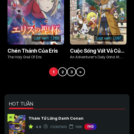
Lượt xem:
1.263
Lượt xem:
1.087
Chén Thánh Của Eris
Cuộc Sống Vất Vả Của Mạo Hiểm Giả Độc Thân 29 Tuổi
The Holy Grail Of Eris
An Adventurer's Daily Grind At
Age 29
1
2
3
»
HOT TUẦN
#1
Thám Tử Lừng Danh Conan
4.9
(1209/1500)
1996
FHD