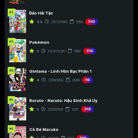
#2
Đảo Hải Tặc
4.3
(1172/1190)
1999
FHD
#3
Pokémon
5
(1237/1237)
1997
FHD
#4
Gintama - Linh Hồn Bạc Phần 1
4
(265/265)
2006
HD
#5
Boruto - Naruto: Hậu Sinh Khả Úy
5
(293/293)
2017
FHD
#6
Cô Bé Maruko