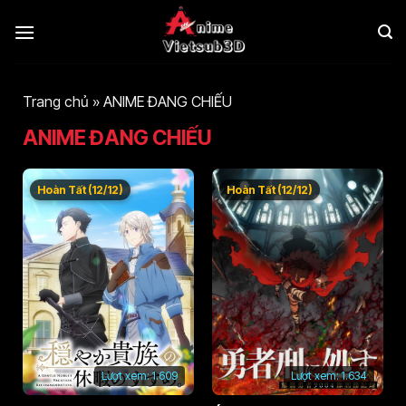
Bỏ
qua
nội
dung
Trang chủ
»
ANIME ĐANG CHIẾU
ANIME ĐANG CHIẾU
Hoàn Tất (12/12)
Hoàn Tất (12/12)
Lượt xem:
1.609
Lượt xem:
1.634