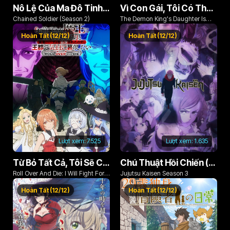
Nô Lệ Của Ma Đô Tinh Binh (Phần 2)
Vì Con Gái, Tôi Có Thể Đánh Bại Cả Ma Vương
Chained Soldier (Season 2)
The Demon King's Daughter Is
Too Kind!!
Hoàn Tất (12/12)
Hoàn Tất (12/12)
Lượt xem:
7.525
Lượt xem:
1.635
Từ Bỏ Tất Cả, Tôi Sẽ Chiến Đấu Cho Một Cuộc Sống Bình Thường Với Tình Yêu Của Đời Mình Và Chiếc Thanh Kiếm Bị Nguyền Rủa!
Chú Thuật Hồi Chiến (Phần 3)
Roll Over And Die: I Will Fight For
Jujutsu Kaisen Season 3
An Ordinary Life With My Love And
Hoàn Tất (12/12)
Hoàn Tất (12/12)
Cursed Sword!