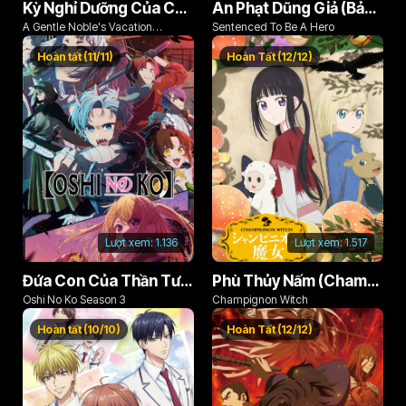
Kỳ Nghỉ Dưỡng Của Chàng Quý Tộc Ôn Hòa (Odayaka Kizoku no Kyuuka no Susume)
Án Phạt Dũng Giả (Bản Án Anh Hùng)
A Gentle Noble's Vacation
Sentenced To Be A Hero
Recommendation
Hoàn tất (11/11)
Hoàn Tất (12/12)
Lượt xem:
1.136
Lượt xem:
1.517
Đứa Con Của Thần Tượng (Phần 3)
Phù Thủy Nấm (Champignon no Majo)
Oshi No Ko Season 3
Champignon Witch
Hoàn tất (10/10)
Hoàn Tất (12/12)