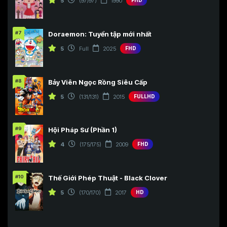
5
(97/97)
1990
FHD
#7
Doraemon: Tuyển tập mới nhất
5
Full
2025
FHD
#8
Bảy Viên Ngọc Rồng Siêu Cấp
5
(131/131)
2015
FULLHD
#9
Hội Pháp Sư (Phần 1)
4
(175/175)
2009
FHD
#10
Thế Giới Phép Thuật - Black Clover
5
(170/170)
2017
HD