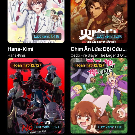
Lượt xem:
1.418
Lượt xem:
1.296
Hana-Kimi
Chim Ăn Lửa: Đội Cứu Hỏa Rách Rưới Vùng Ushu
Hana-Kimi
Oedo Fire Slayer The Legend Of
Phoenix
Hoàn Tất (12/12)
Hoàn Tất (12/12)
Lượt xem:
1.621
Lượt xem:
1.136