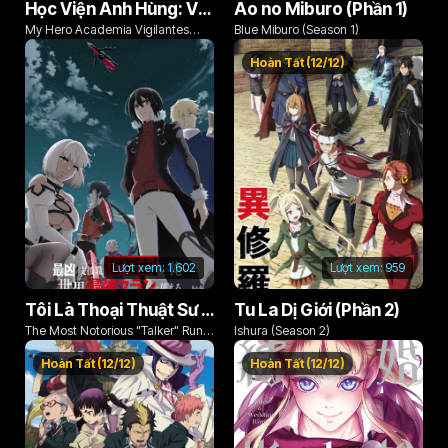
Học Viện Anh Hùng: Vigilantes (Phần 1)
Ao no Miburo (Phần 1)
My Hero Academia Vigilantes
Blue Miburo (Season 1)
Season 1
Hoàn Tất (12/12)
Lượt xem:
1.602
Lượt xem:
959
Tôi Là Thoại Thuật Sư Hỗ Trợ Cực Ác Dẫn Dắt Gia Tộc Mạnh Nhất Thế Giới
Tu La Dị Giới (Phần 2)
The Most Notorious "Talker" Runs
Ishura (Season 2)
the World's Greatest Clan
Hoàn Tất (12/12)
Hoàn Tất (12/12)