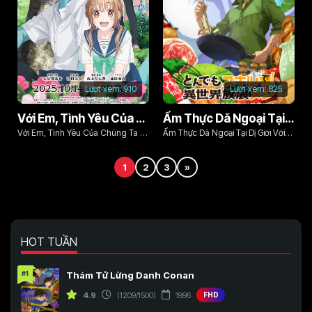
Lượt xem:
910
Lượt xem:
825
Với Em, Tình Yêu Của Chúng Ta Sẽ Vượt Qua
Ẩm Thực Dã Ngoại Tại Dị Giới Với Kỹ Năng Không Tưởng (Phần 1)
Với Em, Tình Yêu Của Chúng Ta Sẽ
Ẩm Thực Dã Ngoại Tại Dị Giới Với
Vượt Qua
Kỹ Năng Không Tưởng (Phần 1)
1
2
3
»
HOT TUẦN
#1
Thám Tử Lừng Danh Conan
4.9
(1209/1500)
1996
FHD