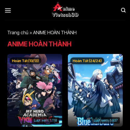
Bỏ
qua
nội
dung
Trang chủ
»
ANIME HOÀN THÀNH
ANIME HOÀN THÀNH
Hoàn Tất (13/13)
Hoàn Tất (24/24)
Lượt xem:
1.118
Lượt xem:
1.937