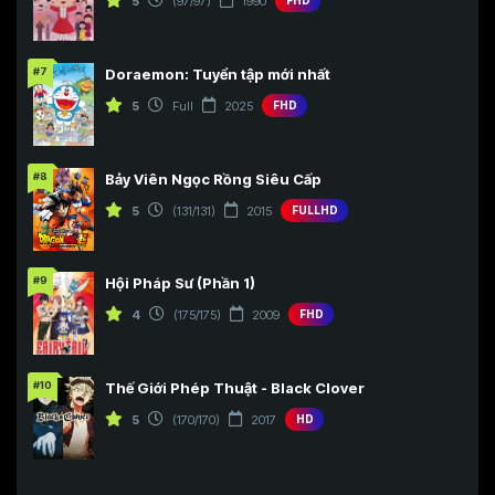
5
(97/97)
1990
FHD
#7
Doraemon: Tuyển tập mới nhất
5
Full
2025
FHD
#8
Bảy Viên Ngọc Rồng Siêu Cấp
5
(131/131)
2015
FULLHD
#9
Hội Pháp Sư (Phần 1)
4
(175/175)
2009
FHD
#10
Thế Giới Phép Thuật - Black Clover
5
(170/170)
2017
HD