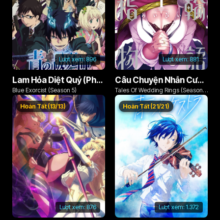
Lượt xem:
896
Lượt xem:
881
Lam Hỏa Diệt Quỷ (Phần 5)
Câu Chuyện Nhẫn Cưới (Phần 1)
Blue Exorcist (Season 5)
Tales Of Wedding Rings (Season
1)
Hoàn Tất (13/13)
Hoàn Tất (21/21)
Lượt xem:
876
Lượt xem:
1.372