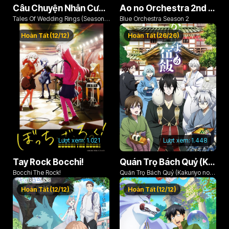
Câu Chuyện Nhẫn Cưới (Phần 2)
Ao no Orchestra 2nd Season
Tales Of Wedding Rings (Season
Blue Orchestra Season 2
2)
Hoàn Tất (12/12)
Hoàn Tất (26/26)
Lượt xem:
1.021
Lượt xem:
1.448
Tay Rock Bocchi!
Quán Trọ Bách Quỷ (Kakuriyo no Yadomeshi) (Phần 1)
Bocchi The Rock!
Quán Trọ Bách Quỷ (Kakuriyo no
Yadomeshi) (Phần 1)
Hoàn Tất (12/12)
Hoàn Tất (12/12)