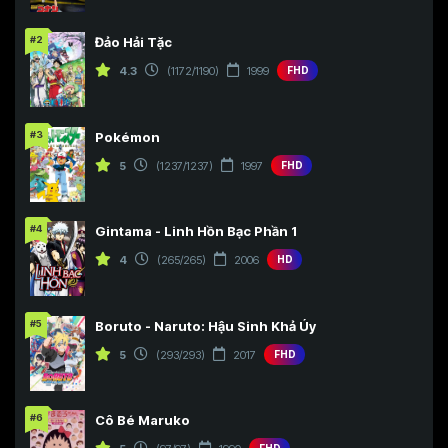
#2
Đảo Hải Tặc
4.3
(1172/1190)
1999
FHD
#3
Pokémon
5
(1237/1237)
1997
FHD
#4
Gintama - Linh Hồn Bạc Phần 1
4
(265/265)
2006
HD
#5
Boruto - Naruto: Hậu Sinh Khả Úy
5
(293/293)
2017
FHD
#6
Cô Bé Maruko