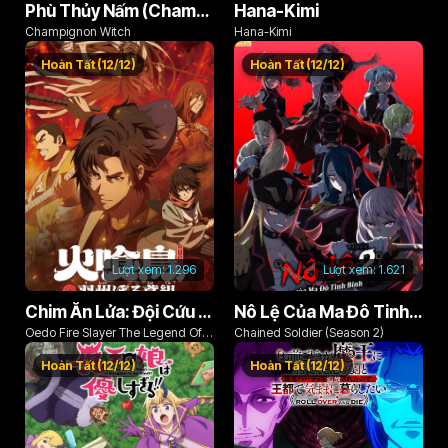
Phù Thủy Nấm (Champignon no Majo)
Hana-Kimi
Champignon Witch
Hana-Kimi
Hoàn Tất (12/12)
Hoàn Tất (12/12)
Lượt xem:
1.296
Lượt xem:
1.621
Chim Ăn Lửa: Đội Cứu Hỏa Rách Rưới Vùng Ushu
Nô Lệ Của Ma Đô Tinh Binh (Phần 2)
Oedo Fire Slayer The Legend Of
Chained Soldier (Season 2)
Phoenix
Hoàn Tất (12/12)
Hoàn Tất (12/12)