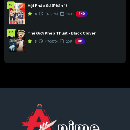
#9
Hội Pháp Sư (Phần 1)
4
(175/175)
2009
FHD
#10
Thế Giới Phép Thuật - Black Clover
5
(170/170)
2017
HD