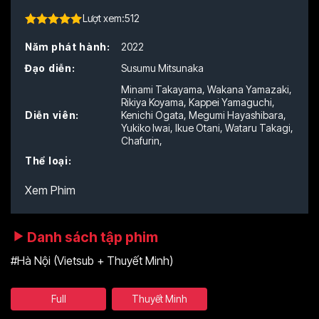
Lượt xem:
512
4.50
out of
Năm phát hành:
2022
5
Đạo diễn:
Susumu Mitsunaka
Minami Takayama
,
Wakana Yamazaki
,
Rikiya Koyama
,
Kappei Yamaguchi
,
Diễn viên:
Kenichi Ogata
,
Megumi Hayashibara
,
Yukiko Iwai
,
Ikue Otani
,
Wataru Takagi
,
Chafurin
,
Thể loại:
Xem Phim
Danh sách tập phim
#Hà Nội (Vietsub + Thuyết Minh)
Full
Thuyết Minh