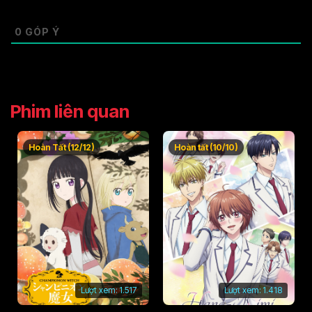
0
GÓP Ý
Phim liên quan
Hoàn Tất (12/12)
Hoàn tất (10/10)
Lượt xem:
1.517
Lượt xem:
1.418