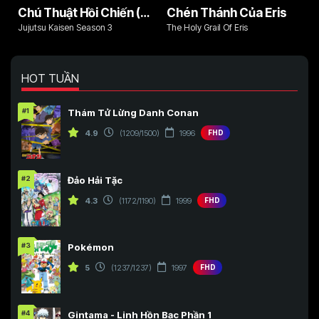
Chú Thuật Hồi Chiến (Phần 3)
Chén Thánh Của Eris
Jujutsu Kaisen Season 3
The Holy Grail Of Eris
HOT TUẦN
#1
Thám Tử Lừng Danh Conan
4.9
(1209/1500)
1996
FHD
#2
Đảo Hải Tặc
4.3
(1172/1190)
1999
FHD
#3
Pokémon
5
(1237/1237)
1997
FHD
#4
Gintama - Linh Hồn Bạc Phần 1