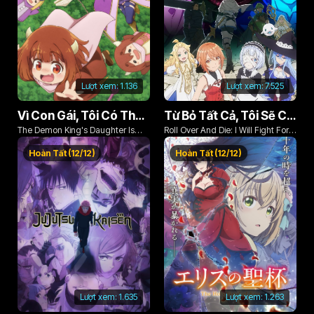
Lượt xem:
1.136
Lượt xem:
7.525
Vì Con Gái, Tôi Có Thể Đánh Bại Cả Ma Vương
Từ Bỏ Tất Cả, Tôi Sẽ Chiến Đấu Cho Một Cuộc Sống Bình Thường Với Tình Yêu Của Đời Mình Và Chiếc Thanh Kiếm Bị Nguyền Rủa!
The Demon King's Daughter Is
Roll Over And Die: I Will Fight For
Too Kind!!
An Ordinary Life With My Love And
Hoàn Tất (12/12)
Hoàn Tất (12/12)
Cursed Sword!
Lượt xem:
1.635
Lượt xem:
1.263