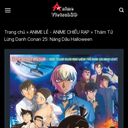
Bỏ
qua
nội
dung
Trang chủ
»
ANIME LẺ - ANIME CHIẾU RẠP
»
Thám Tử
Lừng Danh Conan 25: Nàng Dâu Halloween