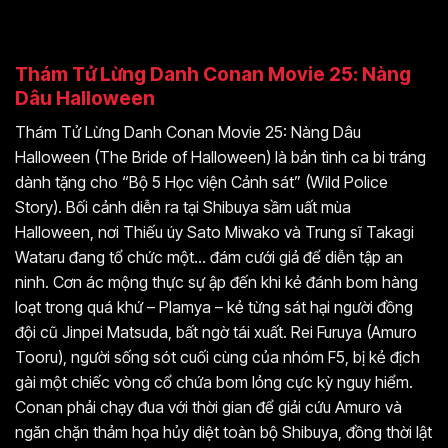
Thám Tử Lừng Danh Conan Movie 25: Nàng
Dâu Halloween
Thám Tử Lừng Danh Conan Movie 25: Nàng Dâu
Halloween (The Bride of Halloween) là bản tình ca bi tráng
dành tặng cho “Bộ 5 Học viện Cảnh sát” (Wild Police
Story). Bối cảnh diễn ra tại Shibuya sầm uất mùa
Halloween, nơi Thiếu úy Sato Miwako và Trung sĩ Takagi
Wataru đang tổ chức một… đám cưới giả để diễn tập an
ninh. Cơn ác mộng thực sự ập đến khi kẻ đánh bom hàng
loạt trong quá khứ – Plamya – kẻ từng sát hại người đồng
đội cũ Jinpei Matsuda, bất ngờ tái xuất. Rei Furuya (Amuro
Tooru), người sống sót cuối cùng của nhóm F5, bị kẻ địch
gài một chiếc vòng cổ chứa bom lỏng cực kỳ nguy hiểm.
Conan phải chạy đua với thời gian để giải cứu Amuro và
ngăn chặn thảm họa hủy diệt toàn bộ Shibuya, đồng thời lật