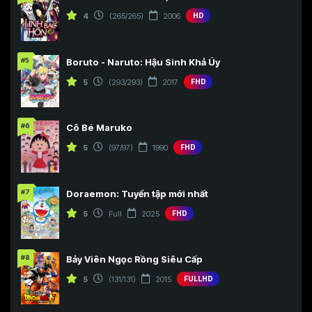
4
(265/265)
2006
HD
#5
Boruto - Naruto: Hậu Sinh Khả Úy
5
(293/293)
2017
FHD
#6
Cô Bé Maruko
5
(97/97)
1990
FHD
#7
Doraemon: Tuyển tập mới nhất
5
Full
2025
FHD
#8
Bảy Viên Ngọc Rồng Siêu Cấp
5
(131/131)
2015
FULLHD