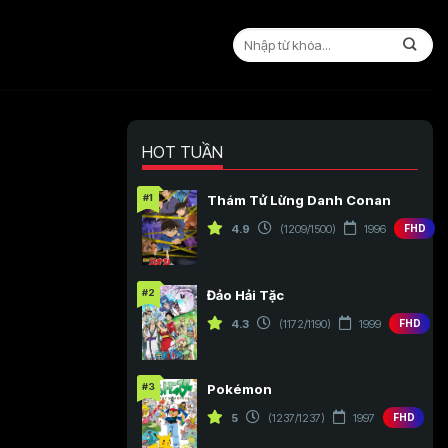
HOT TUẦN
#1
Thám Tử Lừng Danh Conan
4.9
(1209/1500)
1996
FHD
#2
Đảo Hải Tặc
4.3
(1172/1190)
1999
FHD
#3
Pokémon
5
(1237/1237)
1997
FHD