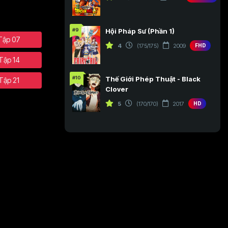
#9
Hội Pháp Sư (Phần 1)
Tập 07
4
(175/175)
2009
FHD
Tập 14
#10
Thế Giới Phép Thuật - Black
Tập 21
Clover
5
(170/170)
2017
HD