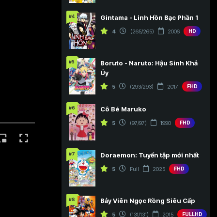
#4
Gintama - Linh Hồn Bạc Phần 1
4
(265/265)
2006
HD
#5
Boruto - Naruto: Hậu Sinh Khả
Úy
5
(293/293)
2017
FHD
#6
Cô Bé Maruko
5
(97/97)
1990
FHD
#7
Doraemon: Tuyển tập mới nhất
5
Full
2025
FHD
#8
Bảy Viên Ngọc Rồng Siêu Cấp
5
(131/131)
2015
FULLHD