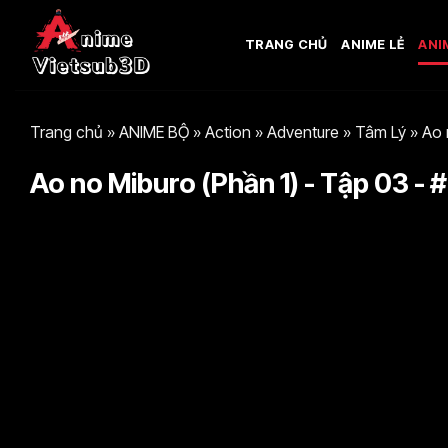
Bỏ
qua
TRANG CHỦ
ANIME LẺ
ANI
nội
dung
Trang chủ
»
ANIME BỘ
»
Action
»
Adventure
»
Tâm Lý
»
Ao 
Ao no Miburo (Phần 1) - Tập 03 - 