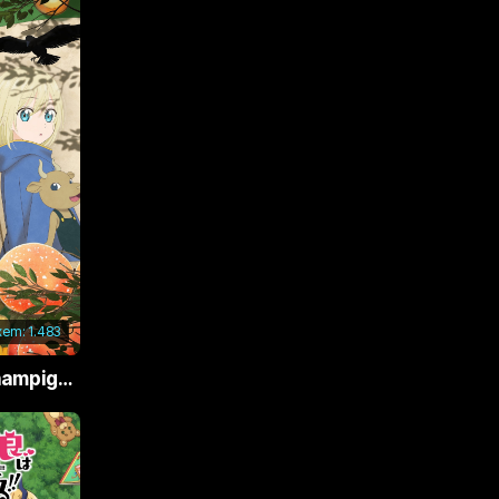
xem:
1.483
Phù Thủy Nấm (Champignon no Majo)