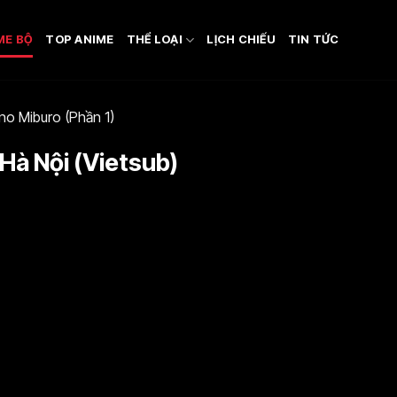
ME BỘ
TOP ANIME
THỂ LOẠI
LỊCH CHIẾU
TIN TỨC
no Miburo (Phần 1)
#Hà Nội (Vietsub)