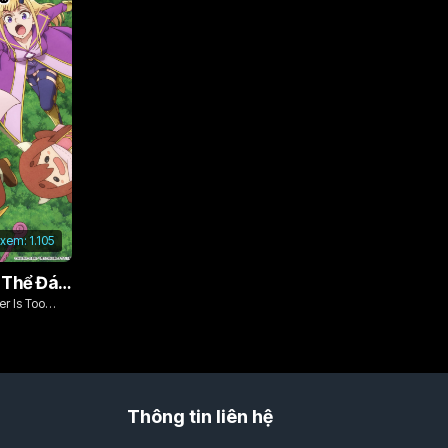
 xem:
1.105
Vì Con Gái, Tôi Có Thể Đánh Bại Cả Ma Vương
r Is Too
Thông tin liên hệ