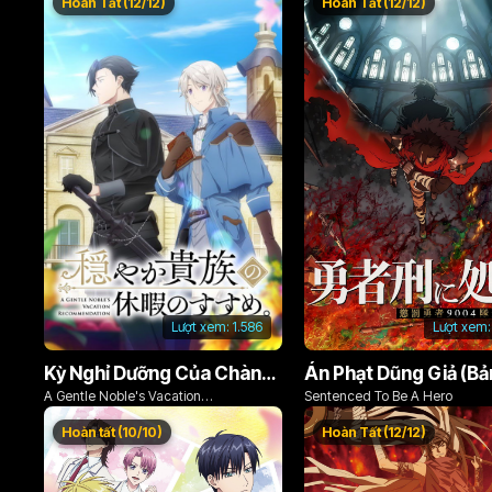
Hoàn Tất (12/12)
Hoàn Tất (12/12)
Lượt xem:
1.586
Lượt xem:
Kỳ Nghỉ Dưỡng Của Chàng Quý Tộc Ôn Hòa (Odayaka Kizoku no Kyuuka no Susume)
A Gentle Noble's Vacation
Sentenced To Be A Hero
Recommendation
Hoàn tất (10/10)
Hoàn Tất (12/12)