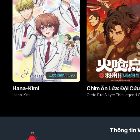
Lượt xem:
1.396
Lượt xem:
Hana-Kimi
Hana-Kimi
Oedo Fire Slayer The Legend 
Phoenix
Thông tin 