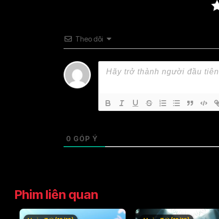
Theo dõi
0
GÓP Ý
Phim liên quan