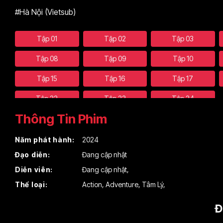
#Hà Nội (Vietsub)
Tập 01
Tập 02
Tập 03
Tập 08
Tập 09
Tập 10
Tập 15
Tập 16
Tập 17
Tập 22
Tập 23
Tập 24
Thông Tin Phim
Năm phát hành:
2024
Đạo diễn:
Đang cập nhật
Diễn viên:
Đang cập nhật
,
Thể loại:
Action
,
Adventure
,
Tâm Lý
,
Đ