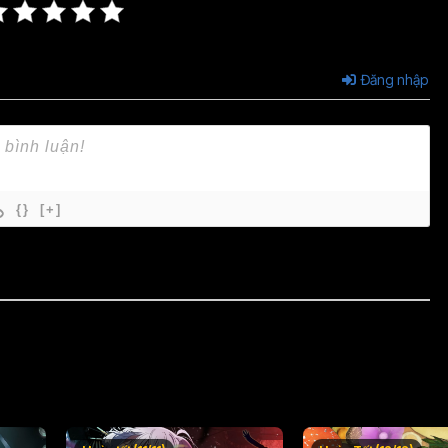
Đăng nhập
{}
[+]