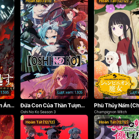
Hoàn tất (11/11)
Hoàn Tất (12/12)
1.595
Lượt xem:
1.105
Lượt 
Án Phạt Dũng Giả (Bản Án Anh Hùng)
Đứa Con Của Thần Tượng (Phần 3)
Oshi No Ko Season 3
Champignon Witch
Hoàn Tất (12/12)
Hoàn Tất (12/12)