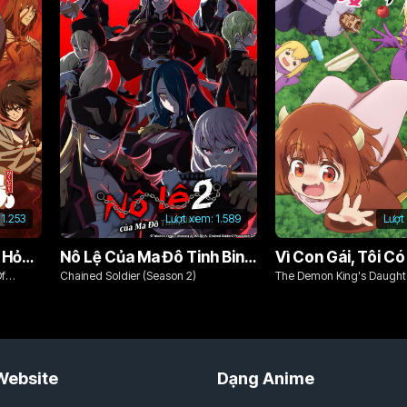
1.253
Lượt xem:
1.589
Lượt
Chim Ăn Lửa: Đội Cứu Hỏa Rách Rưới Vùng Ushu
Nô Lệ Của Ma Đô Tinh Binh (Phần 2)
Of
Chained Soldier (Season 2)
The Demon King's Daughte
Kind!!
Website
Dạng Anime