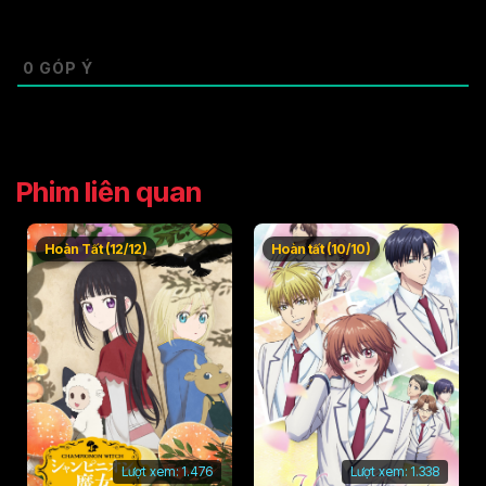
0
GÓP Ý
Phim liên quan
Hoàn Tất (12/12)
Hoàn tất (10/10)
Lượt xem:
1.476
Lượt xem:
1.338