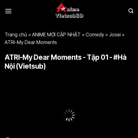
Bỏ
qua
nội
dung
Trang chủ
»
ANIME MỚI CẬP NHẬT
»
Comedy
»
Josei
»
ATRI-My Dear Moments
ATRI-My Dear Moments - Tập 01 - #Hà
Nội (Vietsub)