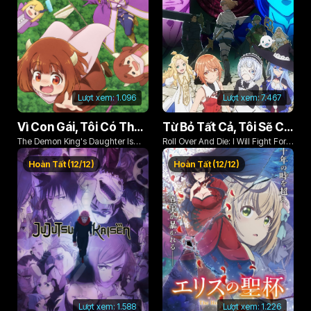
Lượt xem:
1.096
Lượt xem:
7.467
Vì Con Gái, Tôi Có Thể Đánh Bại Cả Ma Vương
Từ Bỏ Tất Cả, Tôi Sẽ Chiến Đấu Cho Một Cuộc Sống Bình Thường Với Tình Yêu Của Đời Mình Và Chiếc Thanh Kiếm Bị Nguyền Rủa!
The Demon King's Daughter Is
Roll Over And Die: I Will Fight For
Too Kind!!
An Ordinary Life With My Love And
Hoàn Tất (12/12)
Hoàn Tất (12/12)
Cursed Sword!
Lượt xem:
1.588
Lượt xem:
1.226