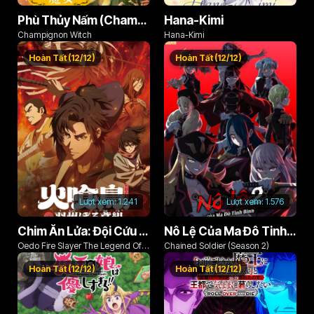
Phù Thủy Nấm (Champignon no Majo)
Hana-Kimi
Champignon Witch
Hana-Kimi
Hoàn Tất (12/12)
Hoàn Tất (12/12)
Lượt xem:
1.241
Lượt xem:
1.576
Chim Ăn Lửa: Đội Cứu Hỏa Rách Rưới Vùng Ushu
Nô Lệ Của Ma Đô Tinh Binh (Phần 2)
Oedo Fire Slayer The Legend Of
Chained Soldier (Season 2)
Phoenix
Hoàn Tất (12/12)
Hoàn Tất (12/12)