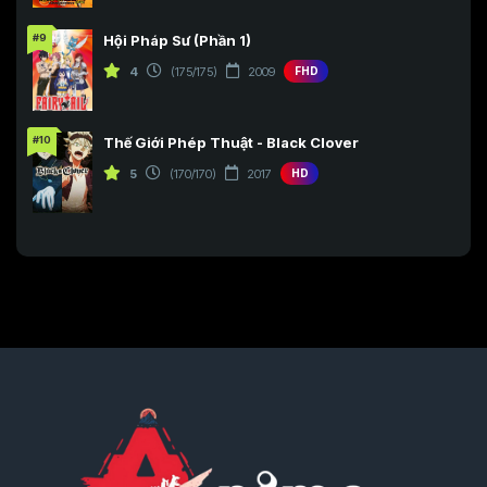
#9
Hội Pháp Sư (Phần 1)
4
(175/175)
2009
FHD
#10
Thế Giới Phép Thuật - Black Clover
5
(170/170)
2017
HD