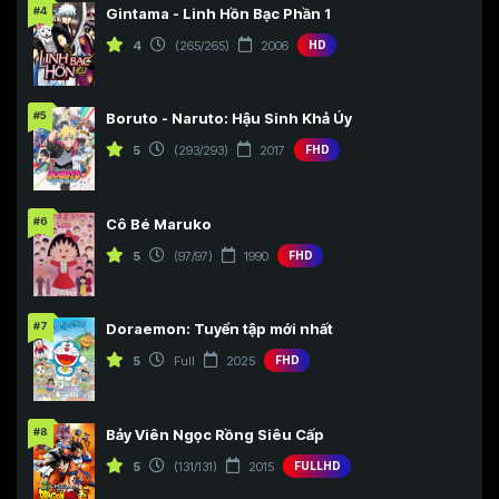
#4
Gintama - Linh Hồn Bạc Phần 1
4
(265/265)
2006
HD
#5
Boruto - Naruto: Hậu Sinh Khả Úy
5
(293/293)
2017
FHD
#6
Cô Bé Maruko
5
(97/97)
1990
FHD
#7
Doraemon: Tuyển tập mới nhất
5
Full
2025
FHD
#8
Bảy Viên Ngọc Rồng Siêu Cấp
5
(131/131)
2015
FULLHD