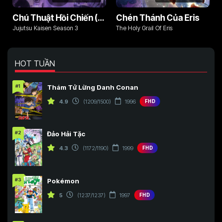
Chú Thuật Hồi Chiến (Phần 3)
Chén Thánh Của Eris
Jujutsu Kaisen Season 3
The Holy Grail Of Eris
HOT TUẦN
#1
Thám Tử Lừng Danh Conan
4.9
(1209/1500)
1996
FHD
#2
Đảo Hải Tặc
4.3
(1172/1190)
1999
FHD
#3
Pokémon
5
(1237/1237)
1997
FHD