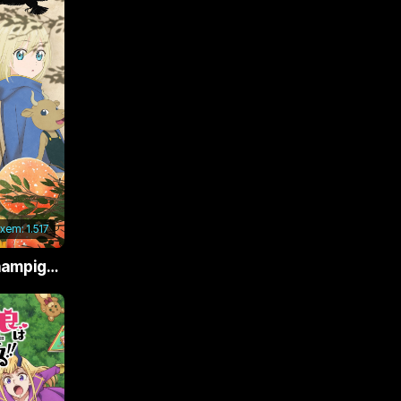
 xem:
1.517
Phù Thủy Nấm (Champignon no Majo)