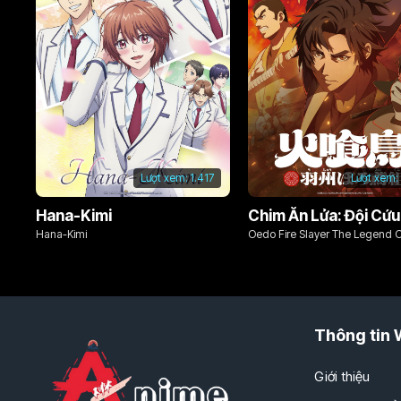
Lượt xem:
1.417
Lượt xem:
Hana-Kimi
Hana-Kimi
Oedo Fire Slayer The Legend 
Phoenix
Thông tin 
Giới thiệu