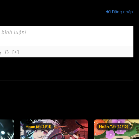
Đăng nhập
{}
[+]
Hoàn tất (11/11)
Hoàn Tất (12/12)