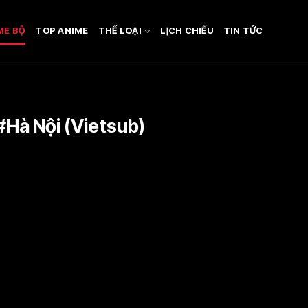
ME BỘ
TOP ANIME
THỂ LOẠI
LỊCH CHIẾU
TIN TỨC
#Hà Nội (Vietsub)