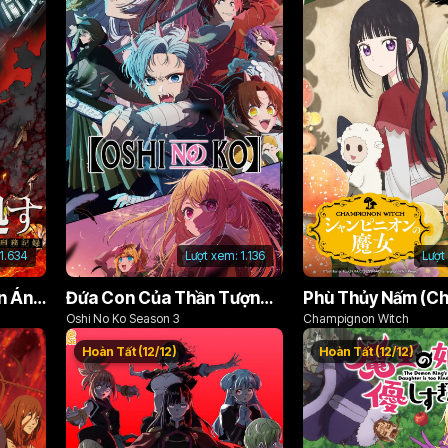
1.634
Lượt xem:
1.136
Lượt
Án Phạt Dũng Giả (Bản Án Anh Hùng)
Đứa Con Của Thần Tượng (Phần 3)
Oshi No Ko Season 3
Champignon Witch
Hoàn Tất (12/12)
Hoàn Tất (12/12)