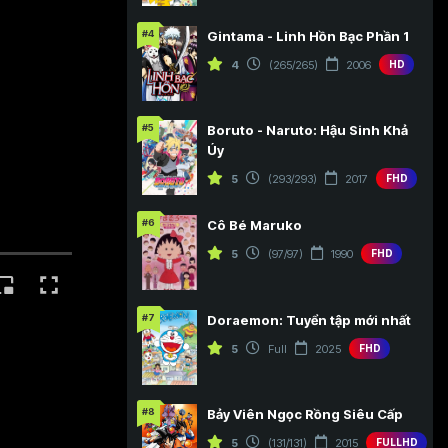
#4
Gintama - Linh Hồn Bạc Phần 1
4
(265/265)
2006
HD
#5
Boruto - Naruto: Hậu Sinh Khả
Úy
5
(293/293)
2017
FHD
#6
Cô Bé Maruko
5
(97/97)
1990
FHD
#7
Doraemon: Tuyển tập mới nhất
5
Full
2025
FHD
#8
Bảy Viên Ngọc Rồng Siêu Cấp
5
(131/131)
2015
FULLHD