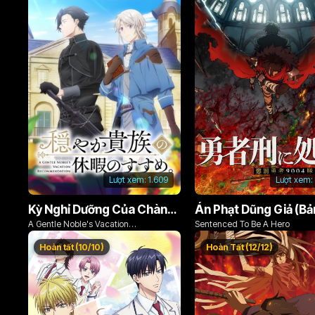
Lượt xem:
1.609
Lượt xem:
Kỳ Nghỉ Dưỡng Của Chàng Quý Tộc Ôn Hòa (Odayaka Kizoku no Kyuuka no Susume)
A Gentle Noble's Vacation
Sentenced To Be A Hero
Recommendation
Hoàn tất (10/10)
Hoàn Tất (12/12)