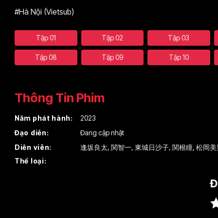
#Hà Nội (Vietsub)
Tập 01
Tập 02
Tập 03
Tập 08
Tập 09
Tập 10
Thông Tin Phim
Năm phát hành:
2023
Đạo diễn:
Đang cập nhật
Diễn viên:
逢坂良太
,
関智一
,
東城日沙子
,
関根瞳
,
松岡美
Thể loại:
Đ