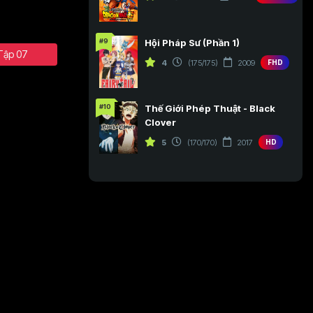
#9
Hội Pháp Sư (Phần 1)
Tập 07
4
(175/175)
2009
FHD
#10
Thế Giới Phép Thuật - Black
Clover
5
(170/170)
2017
HD