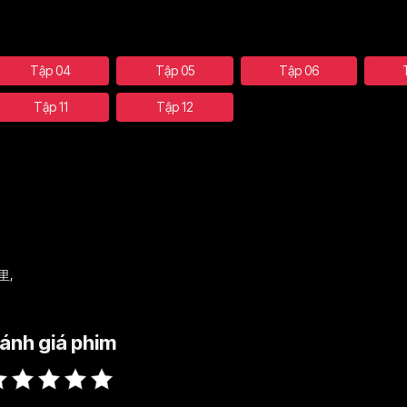
Tập 04
Tập 05
Tập 06
Tập 11
Tập 12
里
,
ánh giá phim