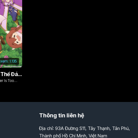
 xem:
1.135
Vì Con Gái, Tôi Có Thể Đánh Bại Cả Ma Vương
r Is Too
Thông tin liên hệ
Địa chỉ: 93A Đường S11, Tây Thạnh, Tân Phú,
Thành phố Hồ Chí Minh, Việt Nam