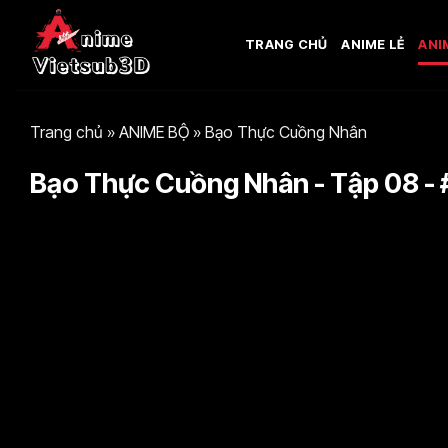
Bỏ
qua
TRANG CHỦ
ANIME LẺ
ANI
nội
dung
Trang chủ
»
ANIME BỘ
»
Bạo Thực Cuồng Nhân
Bạo Thực Cuồng Nhân - Tập 08 - 