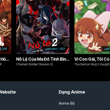
1.296
Lượt xem:
1.621
Lượt
Chim Ăn Lửa: Đội Cứu Hỏa Rách Rưới Vùng Ushu
Nô Lệ Của Ma Đô Tinh Binh (Phần 2)
Of
Chained Soldier (Season 2)
The Demon King's Daughte
Kind!!
Website
Dạng Anime
Anime Bộ