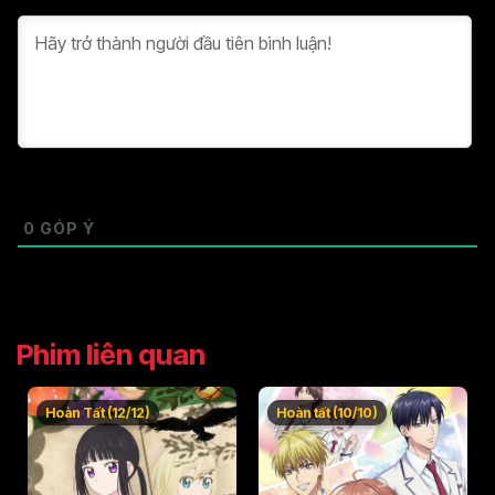
0
GÓP Ý
Phim liên quan
Hoàn Tất (12/12)
Hoàn tất (10/10)