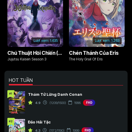
Lượt xem:
1.635
Lượt xem:
1.263
Chú Thuật Hồi Chiến (Phần 3)
Chén Thánh Của Eris
Jujutsu Kaisen Season 3
The Holy Grail Of Eris
HOT TUẦN
#1
Thám Tử Lừng Danh Conan
4.9
(1209/1500)
1996
FHD
#2
Đảo Hải Tặc
4.3
(1172/1190)
1999
FHD