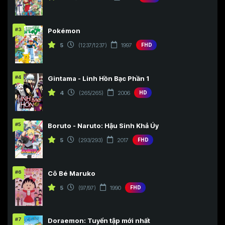
#3
Pokémon
5
(1237/1237)
1997
FHD
#4
Gintama - Linh Hồn Bạc Phần 1
4
(265/265)
2006
HD
#5
Boruto - Naruto: Hậu Sinh Khả Úy
5
(293/293)
2017
FHD
#6
Cô Bé Maruko
5
(97/97)
1990
FHD
#7
Doraemon: Tuyển tập mới nhất