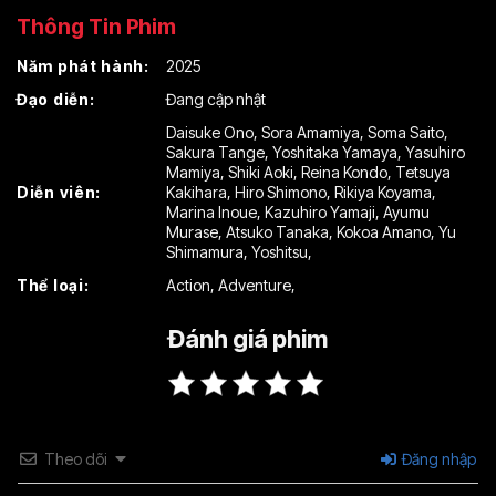
Thông Tin Phim
Năm phát hành:
2025
Đạo diễn:
Đang cập nhật
Daisuke Ono
,
Sora Amamiya
,
Soma Saito
,
Sakura Tange
,
Yoshitaka Yamaya
,
Yasuhiro
Mamiya
,
Shiki Aoki
,
Reina Kondo
,
Tetsuya
Diễn viên:
Kakihara
,
Hiro Shimono
,
Rikiya Koyama
,
Marina Inoue
,
Kazuhiro Yamaji
,
Ayumu
Murase
,
Atsuko Tanaka
,
Kokoa Amano
,
Yu
Shimamura
,
Yoshitsu
,
Thể loại:
Action
,
Adventure
,
Đánh giá phim
Theo dõi
Đăng nhập