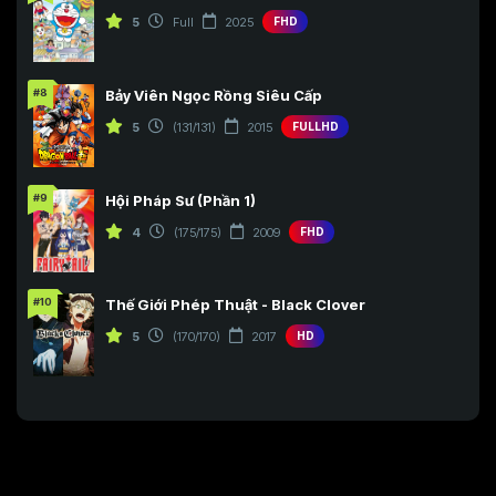
5
Full
2025
FHD
#8
Bảy Viên Ngọc Rồng Siêu Cấp
5
(131/131)
2015
FULLHD
#9
Hội Pháp Sư (Phần 1)
4
(175/175)
2009
FHD
#10
Thế Giới Phép Thuật - Black Clover
5
(170/170)
2017
HD