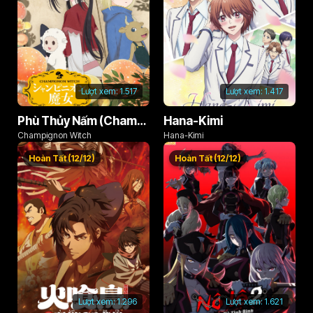
Lượt xem:
1.517
Lượt xem:
1.417
Phù Thủy Nấm (Champignon no Majo)
Hana-Kimi
Champignon Witch
Hana-Kimi
Hoàn Tất (12/12)
Hoàn Tất (12/12)
Lượt xem:
1.296
Lượt xem:
1.621