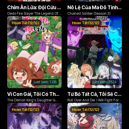
Chim Ăn Lửa: Đội Cứu Hỏa Rách Rưới Vùng Ushu
Nô Lệ Của Ma Đô Tinh Binh (Phần 2)
Oedo Fire Slayer The Legend Of
Chained Soldier (Season 2)
Phoenix
Hoàn Tất (12/12)
Hoàn Tất (12/12)
Lượt xem:
1.135
Lượt xem:
7.524
Vì Con Gái, Tôi Có Thể Đánh Bại Cả Ma Vương
Từ Bỏ Tất Cả, Tôi Sẽ Chiến Đấu Cho Một Cuộc Sống Bình Thường Với Tình Yêu Của Đời Mình Và Chiếc Thanh Kiếm Bị Nguyền Rủa!
The Demon King's Daughter Is
Roll Over And Die: I Will Fight For
Too Kind!!
An Ordinary Life With My Love And
Hoàn Tất (12/12)
Hoàn Tất (12/12)
Cursed Sword!