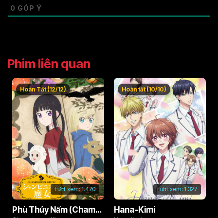
0
GÓP Ý
Phim liên quan
Hoàn Tất (12/12)
Hoàn tất (10/10)
Lượt xem:
1.470
Lượt xem:
1.327
Phù Thủy Nấm (Champignon no Majo)
Hana-Kimi