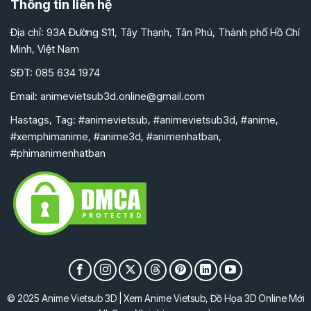
Thông tin liên hệ
Địa chỉ: 93A Đường S11, Tây Thạnh, Tân Phú, Thành phố Hồ Chí
Minh, Việt Nam
SĐT: 085 634 1974
Email:
animevietsub3d.online@gmail.com
Hastags, Tag: #animevietsub, #animevietsub3d, #anime,
#xemphimanime, #anime3d, #animenhatban,
#phimanimenhatban
© 2025 Anime Vietsub 3D | Xem Anime Vietsub, Đồ Họa 3D Online Mới