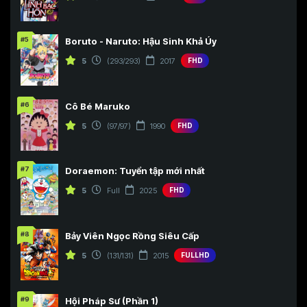
#5
Boruto - Naruto: Hậu Sinh Khả Úy
5
(293/293)
2017
FHD
#6
Cô Bé Maruko
5
(97/97)
1990
FHD
#7
Doraemon: Tuyển tập mới nhất
5
Full
2025
FHD
#8
Bảy Viên Ngọc Rồng Siêu Cấp
5
(131/131)
2015
FULLHD
#9
Hội Pháp Sư (Phần 1)