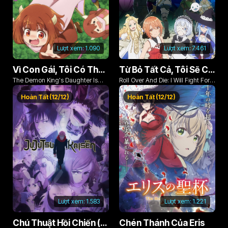
Lượt xem:
1.090
Lượt xem:
7.461
Vì Con Gái, Tôi Có Thể Đánh Bại Cả Ma Vương
Từ Bỏ Tất Cả, Tôi Sẽ Chiến Đấu Cho Một Cuộc Sống Bình Thường Với Tình Yêu Của Đời Mình Và Chiếc Thanh Kiếm Bị Nguyền Rủa!
The Demon King's Daughter Is
Roll Over And Die: I Will Fight For
Too Kind!!
An Ordinary Life With My Love And
Hoàn Tất (12/12)
Hoàn Tất (12/12)
Cursed Sword!
Lượt xem:
1.583
Lượt xem:
1.221
Chú Thuật Hồi Chiến (Phần 3)
Chén Thánh Của Eris