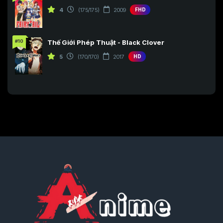
4
(175/175)
2009
FHD
#10
Thế Giới Phép Thuật - Black Clover
5
(170/170)
2017
HD