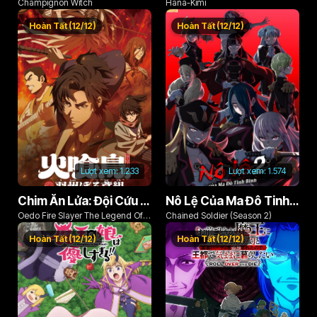
Champignon Witch
Hana-Kimi
Hoàn Tất (12/12)
Hoàn Tất (12/12)
Lượt xem:
1.233
Lượt xem:
1.574
Chim Ăn Lửa: Đội Cứu Hỏa Rách Rưới Vùng Ushu
Nô Lệ Của Ma Đô Tinh Binh (Phần 2)
Oedo Fire Slayer The Legend Of
Chained Soldier (Season 2)
Phoenix
Hoàn Tất (12/12)
Hoàn Tất (12/12)