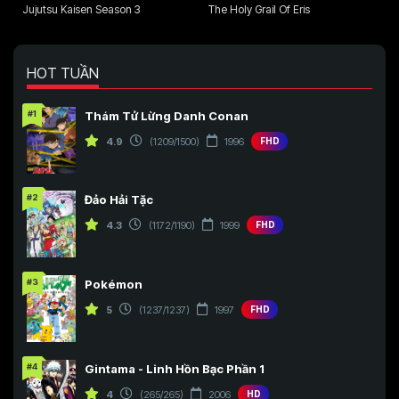
Jujutsu Kaisen Season 3
The Holy Grail Of Eris
HOT TUẦN
#1
Thám Tử Lừng Danh Conan
4.9
(1209/1500)
1996
FHD
#2
Đảo Hải Tặc
4.3
(1172/1190)
1999
FHD
#3
Pokémon
5
(1237/1237)
1997
FHD
#4
Gintama - Linh Hồn Bạc Phần 1
4
(265/265)
2006
HD