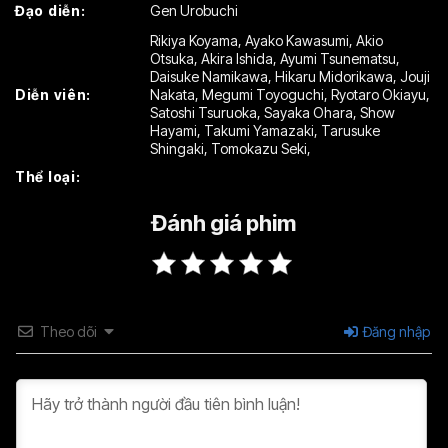
Đạo diễn:
Gen Urobuchi
Rikiya Koyama
,
Ayako Kawasumi
,
Akio
Otsuka
,
Akira Ishida
,
Ayumi Tsunematsu
,
Daisuke Namikawa
,
Hikaru Midorikawa
,
Jouji
Diễn viên:
Nakata
,
Megumi Toyoguchi
,
Ryotaro Okiayu
,
Satoshi Tsuruoka
,
Sayaka Ohara
,
Show
Hayami
,
Takumi Yamazaki
,
Tarusuke
Shingaki
,
Tomokazu Seki
,
Thể loại:
Đánh giá phim
Theo dõi
Đăng nhập