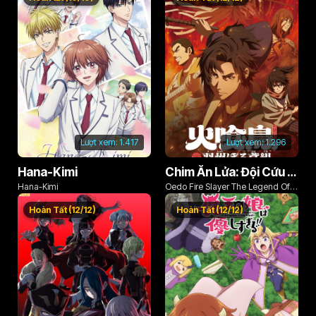
Lượt xem:
1.417
Lượt xem:
1.296
Hana-Kimi
Chim Ăn Lửa: Đội Cứu Hỏa Rách Rưới Vùng Ushu
Hana-Kimi
Oedo Fire Slayer The Legend Of
Phoenix
Hoàn Tất (12/12)
Hoàn Tất (12/12)