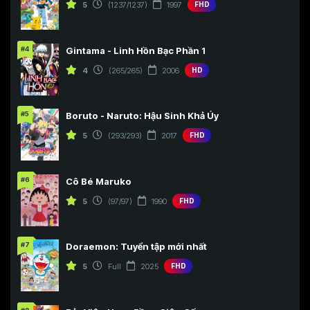
5
(1237/1237)
1997
FHD
#4
Gintama - Linh Hồn Bạc Phần 1
4
(265/265)
2006
HD
#5
Boruto - Naruto: Hậu Sinh Khả Úy
5
(293/293)
2017
FHD
#6
Cô Bé Maruko
5
(97/97)
1990
FHD
#7
Doraemon: Tuyển tập mới nhất
5
Full
2025
FHD