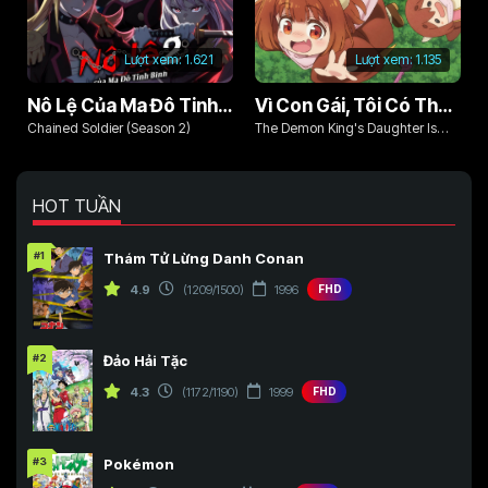
Lượt xem:
1.621
Lượt xem:
1.135
Nô Lệ Của Ma Đô Tinh Binh (Phần 2)
Vì Con Gái, Tôi Có Thể Đánh Bại Cả Ma Vương
Chained Soldier (Season 2)
The Demon King's Daughter Is
Too Kind!!
HOT TUẦN
#1
Thám Tử Lừng Danh Conan
4.9
(1209/1500)
1996
FHD
#2
Đảo Hải Tặc
4.3
(1172/1190)
1999
FHD
#3
Pokémon