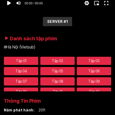
00:00 / 00:00
SERVER #1
Danh sách tập phim
#Hà Nội (Vietsub)
Tập 01
Tập 02
Tập 03
Tập 04
Tập 05
Tập 06
Tập 07
Tập 08
Tập 09
Tập 10
Tập 11
Tập 12
Thông Tin Phim
Tập 13
Năm phát hành:
2011