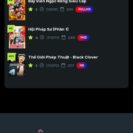
#8
Bảy Viên Ngọc Rồng Siêu Cấp
5
(131/131)
2015
FULLHD
#9
Hội Pháp Sư (Phần 1)
4
(175/175)
2009
FHD
#10
Thế Giới Phép Thuật - Black Clover
5
(170/170)
2017
HD