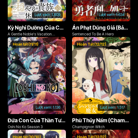
Lượt xem:
1.609
Lượt xem:
1.634
Kỳ Nghỉ Dưỡng Của Chàng Quý Tộc Ôn Hòa (Odayaka Kizoku no Kyuuka no Susume)
Án Phạt Dũng Giả (Bản Án Anh Hùng)
A Gentle Noble's Vacation
Sentenced To Be A Hero
Recommendation
Hoàn tất (11/11)
Hoàn Tất (12/12)
Lượt xem:
1.136
Lượt xem:
1.517
Đứa Con Của Thần Tượng (Phần 3)
Phù Thủy Nấm (Champignon no Majo)
Oshi No Ko Season 3
Champignon Witch
Hoàn tất (10/10)
Hoàn Tất (12/12)