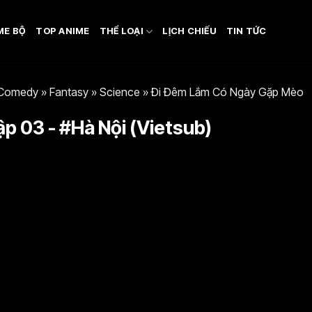
ME BỘ
TOP ANIME
THỂ LOẠI
LỊCH CHIẾU
TIN TỨC
Comedy
»
Fantasy
»
Science
»
Đi Đêm Lắm Có Ngày Gặp Mèo
p 03 - #Hà Nội (Vietsub)