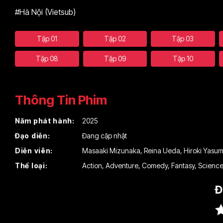
#Hà Nội (Vietsub)
Tập 01
Tập 02
Tập 03
Tập 08
Tập 09
Tập 10
Thông Tin Phim
Năm phát hành:
2025
Đạo diễn:
Đang cập nhật
Diễn viên:
Masaaki Mizunaka
,
Reina Ueda
,
Hiroki Yasu
Thể loại:
Action
,
Adventure
,
Comedy
,
Fantasy
,
Scienc
Đ