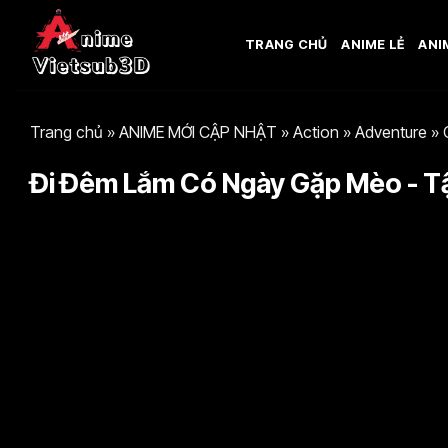
Bỏ
qua
TRANG CHỦ
ANIME LẺ
ANI
nội
dung
Trang chủ
»
ANIME MỚI CẬP NHẬT
»
Action
»
Adventure
»
Đi Đêm Lắm Có Ngày Gặp Mèo - Tậ