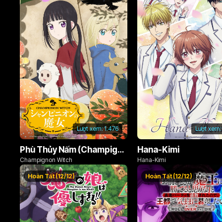
Lượt xem:
1.476
Lượt xem:
Phù Thủy Nấm (Champignon no Majo)
Hana-Kimi
Champignon Witch
Hana-Kimi
Hoàn Tất (12/12)
Hoàn Tất (12/12)