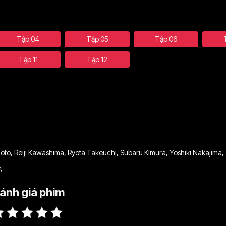
Tập 04
Tập 05
Tập 06
Tập 11
Tập 12
moto
,
Reiji Kawashima
,
Ryota Takeuchi
,
Subaru Kimura
,
Yoshiki Nakajima
,
e
,
ánh giá phim