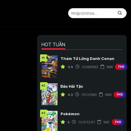
HOT TUẦN
#1
Thám Tử Lừng Danh Conan
4.9
(1209/1500)
1996
FHD
#2
Đảo Hải Tặc
4.3
(1172/1190)
1999
FHD
#3
Pokémon
5
(1237/1237)
1997
FHD