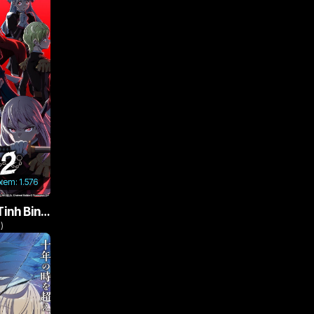
 xem:
1.576
Nô Lệ Của Ma Đô Tinh Binh (Phần 2)
)