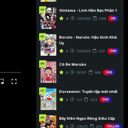
#4
Gintama - Linh Hồn Bạc Phần 1
4
(265/265)
2006
HD
#5
Boruto - Naruto: Hậu Sinh Khả
Úy
5
(293/293)
2017
FHD
#6
Cô Bé Maruko
5
(97/97)
1990
FHD
#7
Doraemon: Tuyển tập mới nhất
5
Full
2025
FHD
#8
Bảy Viên Ngọc Rồng Siêu Cấp
5
(131/131)
2015
FULLHD