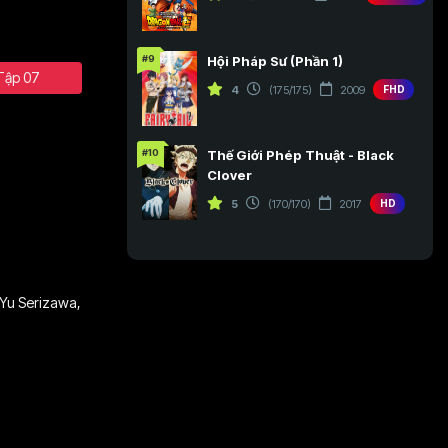
#9
Hội Pháp Sư (Phần 1)
Tập 07
4
(175/175)
2009
FHD
#10
Thế Giới Phép Thuật - Black
Clover
5
(170/170)
2017
HD
Yu Serizawa
,