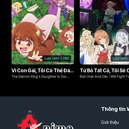
Lượt xem:
1.096
Lượt xem:
Vì Con Gái, Tôi Có Thể Đánh Bại Cả Ma Vương
The Demon King's Daughter Is Too
Roll Over And Die: I Will Fight F
Kind!!
Ordinary Life With My Love An
Sword!
Thông tin 
Giới thiệu