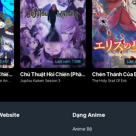
7.467
Lượt xem:
1.588
Lượt 
Từ Bỏ Tất Cả, Tôi Sẽ Chiến Đấu Cho Một Cuộc Sống Bình Thường Với Tình Yêu Của Đời Mình Và Chiếc Thanh Kiếm Bị Nguyền Rủa!
Chú Thuật Hồi Chiến (Phần 3)
Chén Thánh Của E
or An
Jujutsu Kaisen Season 3
The Holy Grail Of Eris
d Cursed
Website
Dạng Anime
Anime Bộ