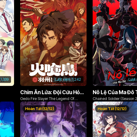
1.339
Lượt xem:
1.242
Lượt
Chim Ăn Lửa: Đội Cứu Hỏa Rách Rưới Vùng Ushu
Oedo Fire Slayer The Legend Of
Chained Soldier (Season 2
Phoenix
Hoàn Tất (12/12)
Hoàn Tất (12/12)