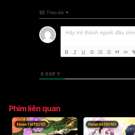
Theo dõi
0
GÓP Ý
Phim liên quan
Hoàn Tất (12/12)
Hoàn tất (10/10)