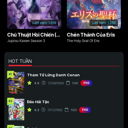
Lượt xem:
1.618
Lượt xem:
1.262
Chú Thuật Hồi Chiến (Phần 3)
Chén Thánh Của Eris
Jujutsu Kaisen Season 3
The Holy Grail Of Eris
HOT TUẦN
#1
Thám Tử Lừng Danh Conan
4.9
(1209/1500)
1996
FHD
#2
Đảo Hải Tặc
4.3
(1172/1190)
1999
FHD