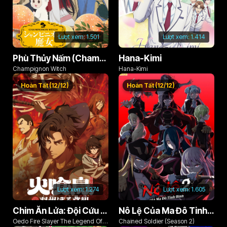
Lượt xem:
1.501
Lượt xem:
1.414
Phù Thủy Nấm (Champignon no Majo)
Hana-Kimi
Champignon Witch
Hana-Kimi
Hoàn Tất (12/12)
Hoàn Tất (12/12)
Lượt xem:
1.274
Lượt xem:
1.605
Chim Ăn Lửa: Đội Cứu Hỏa Rách Rưới Vùng Ushu
Nô Lệ Của Ma Đô Tinh Binh (Phần 2)
Oedo Fire Slayer The Legend Of
Chained Soldier (Season 2)