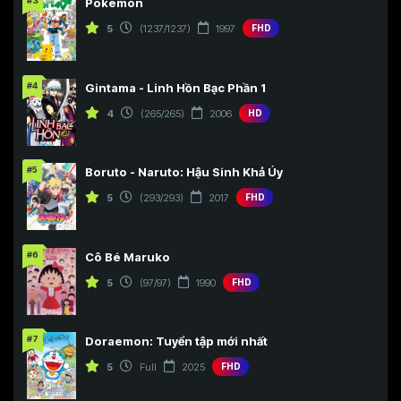
#3
Pokémon
5
(1237/1237)
1997
FHD
#4
Gintama - Linh Hồn Bạc Phần 1
4
(265/265)
2006
HD
#5
Boruto - Naruto: Hậu Sinh Khả Úy
5
(293/293)
2017
FHD
#6
Cô Bé Maruko
5
(97/97)
1990
FHD
#7
Doraemon: Tuyển tập mới nhất
5
Full
2025
FHD