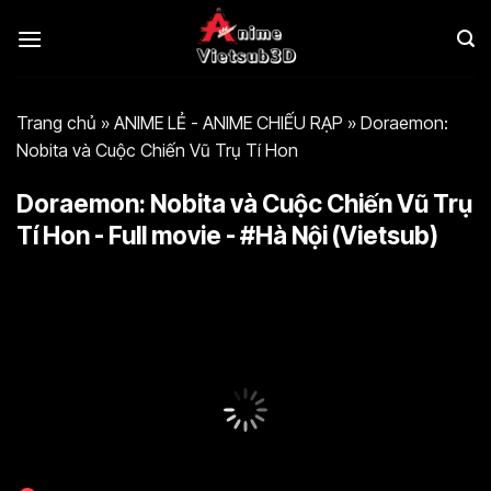
Bỏ
qua
nội
dung
Trang chủ
»
ANIME LẺ - ANIME CHIẾU RẠP
»
Doraemon:
Nobita và Cuộc Chiến Vũ Trụ Tí Hon
Doraemon: Nobita và Cuộc Chiến Vũ Trụ
Tí Hon - Full movie - #Hà Nội (Vietsub)