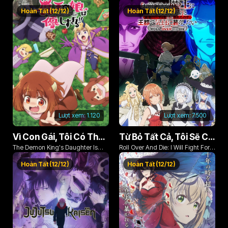
Phoenix
Hoàn Tất (12/12)
Hoàn Tất (12/12)
Lượt xem:
1.120
Lượt xem:
7.500
Vì Con Gái, Tôi Có Thể Đánh Bại Cả Ma Vương
Từ Bỏ Tất Cả, Tôi Sẽ Chiến Đấu Cho Một Cuộc Sống Bình Thường Với Tình Yêu Của Đời Mình Và Chiếc Thanh Kiếm Bị Nguyền Rủa!
The Demon King's Daughter Is
Roll Over And Die: I Will Fight For
Too Kind!!
An Ordinary Life With My Love And
Hoàn Tất (12/12)
Hoàn Tất (12/12)
Cursed Sword!