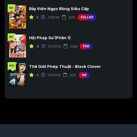
#8
Bảy Viên Ngọc Rồng Siêu Cấp
5
(131/131)
2015
FULLHD
#9
Hội Pháp Sư (Phần 1)
4
(175/175)
2009
FHD
#10
Thế Giới Phép Thuật - Black Clover
5
(170/170)
2017
HD