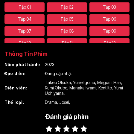
Tập 01
Tập 02
Tập 03
Tập 04
Tập 05
Tập 06
Tập 07
Tập 08
Tập 09
Tập 10
Tập 11
Tập 12
Thông Tin Phim
Tập 13
Năm phát hành:
2023
Đạo diễn:
Đang cập nhật
Takeo Otsuka
,
Yurie Igoma
,
Megumi Han
,
Diễn viên:
Rumi Okubo
,
Manaka Iwami
,
Kent Ito
,
Yumi
Uchiyama
,
Thể loại:
Drama
,
Josei
,
Đánh giá phim