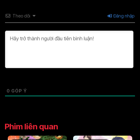
Theo dõi
Đăng nhập
0
GÓP Ý
Phim liên quan