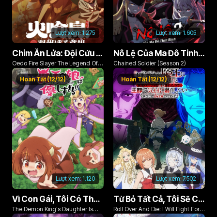
Lượt xem:
1.275
Lượt xem:
1.605
Chim Ăn Lửa: Đội Cứu Hỏa Rách Rưới Vùng Ushu
Nô Lệ Của Ma Đô Tinh Binh (Phần 2)
Oedo Fire Slayer The Legend Of
Chained Soldier (Season 2)
Phoenix
Hoàn Tất (12/12)
Hoàn Tất (12/12)
Lượt xem:
1.120
Lượt xem:
7.502
Vì Con Gái, Tôi Có Thể Đánh Bại Cả Ma Vương
Từ Bỏ Tất Cả, Tôi Sẽ Chiến Đấu Cho Một Cuộc Sống Bình Thường Với Tình Yêu Của Đời Mình Và Chiếc Thanh Kiếm Bị Nguyền Rủa!
The Demon King's Daughter Is
Roll Over And Die: I Will Fight For