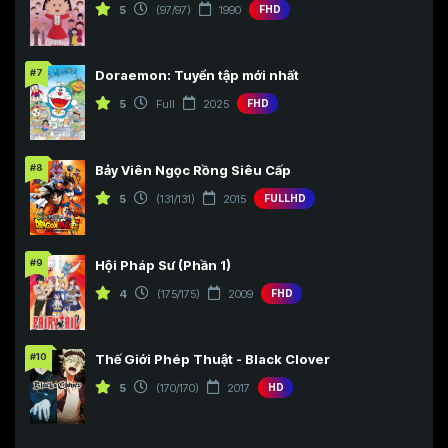
5
(97/97)
1990
FHD
#7
Doraemon: Tuyển tập mới nhất
5
Full
2025
FHD
#8
Bảy Viên Ngọc Rồng Siêu Cấp
5
(131/131)
2015
FULLHD
#9
Hội Pháp Sư (Phần 1)
4
(175/175)
2009
FHD
#10
Thế Giới Phép Thuật - Black Clover
5
(170/170)
2017
HD