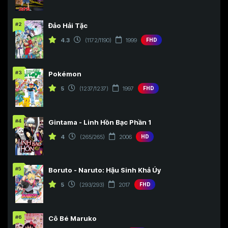
#2
Đảo Hải Tặc
4.3
(1172/1190)
1999
FHD
#3
Pokémon
5
(1237/1237)
1997
FHD
#4
Gintama - Linh Hồn Bạc Phần 1
4
(265/265)
2006
HD
#5
Boruto - Naruto: Hậu Sinh Khả Úy
5
(293/293)
2017
FHD
#6
Cô Bé Maruko