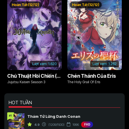
Too Kind!!
An Ordinary Life With My Love And
Hoàn Tất (12/12)
Hoàn Tất (12/12)
Cursed Sword!
Lượt xem:
1.620
Lượt xem:
1.262
Chú Thuật Hồi Chiến (Phần 3)
Chén Thánh Của Eris
Jujutsu Kaisen Season 3
The Holy Grail Of Eris
HOT TUẦN
#1
Thám Tử Lừng Danh Conan
4.9
(1209/1500)
1996
FHD