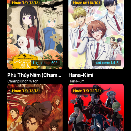
Hoàn Tất (12/12)
Hoàn tất (10/10)
Lượt xem:
1.502
Lượt xem:
1.415
Phù Thủy Nấm (Champignon no Majo)
Hana-Kimi
Champignon Witch
Hana-Kimi
Hoàn Tất (12/12)
Hoàn Tất (12/12)