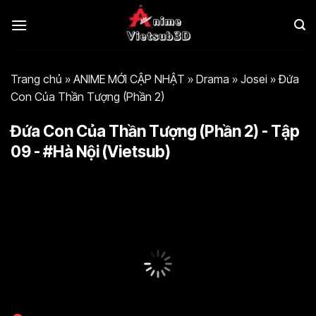
Bỏ
qua
nội
dung
Trang chủ
»
ANIME MỚI CẬP NHẬT
»
Drama
»
Josei
»
Đứa
Con Của Thần Tượng (Phần 2)
Đứa Con Của Thần Tượng (Phần 2) - Tập
09 - #Hà Nội (Vietsub)