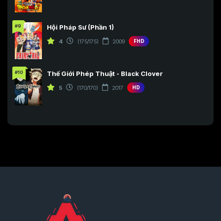
#9
Hội Pháp Sư (Phần 1)
4
(175/175)
2009
FHD
#10
Thế Giới Phép Thuật - Black Clover
5
(170/170)
2017
HD