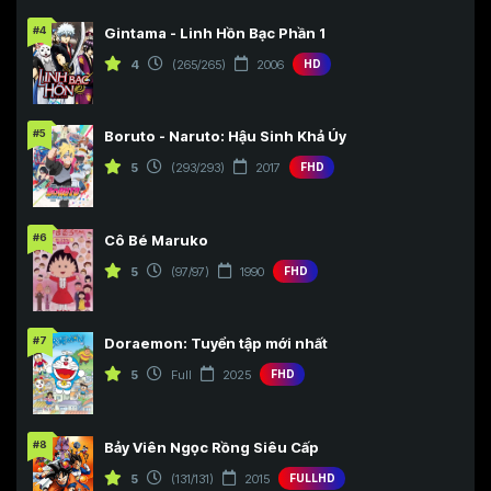
#4
Gintama - Linh Hồn Bạc Phần 1
4
(265/265)
2006
HD
#5
Boruto - Naruto: Hậu Sinh Khả Úy
5
(293/293)
2017
FHD
#6
Cô Bé Maruko
5
(97/97)
1990
FHD
#7
Doraemon: Tuyển tập mới nhất
5
Full
2025
FHD
#8
Bảy Viên Ngọc Rồng Siêu Cấp
5
(131/131)
2015
FULLHD