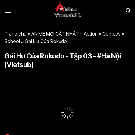
Bỏ
qua
nội
dung
Trang chủ
»
ANIME MỚI CẬP NHẬT
»
Action
»
Comedy
»
School
»
Gái Hư Của Rokudo
Gái Hư Của Rokudo - Tập 03 - #Hà Nội
(Vietsub)