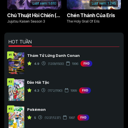
Lượt xem:
1.610
Lượt xem:
1.245
Chú Thuật Hồi Chiến (Phần 3)
Chén Thánh Của Eris
Jujutsu Kaisen Season 3
The Holy Grail Of Eris
HOT TUẦN
#1
Thám Tử Lừng Danh Conan
4.9
(1209/1500)
1996
FHD
#2
Đảo Hải Tặc
4.3
(1172/1190)
1999
FHD
#3
Pokémon
5
(1237/1237)
1997
FHD