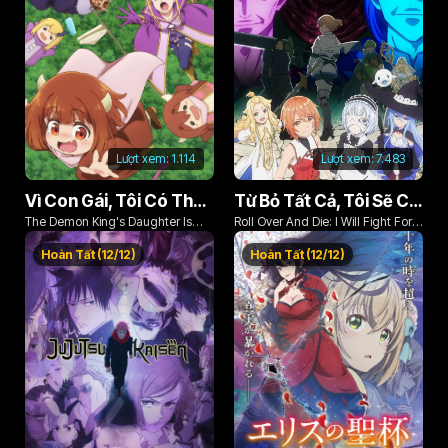
Lượt xem:
1.114
Lượt xem:
7.483
Vì Con Gái, Tôi Có Thể Đánh Bại Cả Ma Vương
Từ Bỏ Tất Cả, Tôi Sẽ Chiến Đấu Cho Một Cuộc Sống Bình Thường Với Tình Yêu Của Đời Mình Và Chiếc Thanh Kiếm Bị Nguyền Rủa!
The Demon King's Daughter Is
Roll Over And Die: I Will Fight For
Too Kind!!
An Ordinary Life With My Love And
Hoàn Tất (12/12)
Hoàn Tất (12/12)
Cursed Sword!