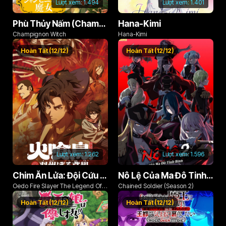
Lượt xem:
1.494
Lượt xem:
1.401
Phù Thủy Nấm (Champignon no Majo)
Hana-Kimi
Champignon Witch
Hana-Kimi
Hoàn Tất (12/12)
Hoàn Tất (12/12)
Lượt xem:
1.262
Lượt xem:
1.596
Chim Ăn Lửa: Đội Cứu Hỏa Rách Rưới Vùng Ushu
Nô Lệ Của Ma Đô Tinh Binh (Phần 2)
Oedo Fire Slayer The Legend Of
Chained Soldier (Season 2)
Phoenix
Hoàn Tất (12/12)
Hoàn Tất (12/12)