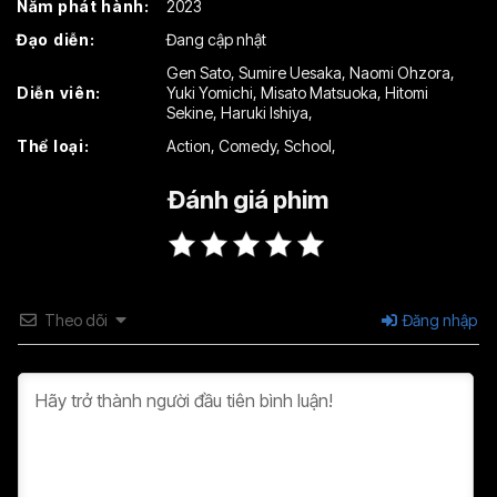
Năm phát hành:
2023
Đạo diễn:
Đang cập nhật
Gen Sato
,
Sumire Uesaka
,
Naomi Ohzora
,
Diễn viên:
Yuki Yomichi
,
Misato Matsuoka
,
Hitomi
Sekine
,
Haruki Ishiya
,
Thể loại:
Action
,
Comedy
,
School
,
Đánh giá phim
Theo dõi
Đăng nhập