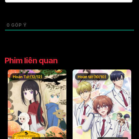
0
GÓP Ý
Phim liên quan
Hoàn Tất (12/12)
Hoàn tất (10/10)