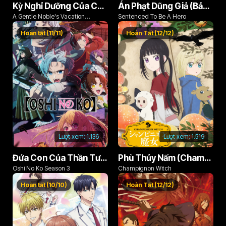
Kỳ Nghỉ Dưỡng Của Chàng Quý Tộc Ôn Hòa (Odayaka Kizoku no Kyuuka no Susume)
Án Phạt Dũng Giả (Bản Án Anh Hùng)
Tập 85
Tập 86
Tập 87
A Gentle Noble's Vacation
Sentenced To Be A Hero
Recommendation
Tập 88
Tập 89
Tập 90
Hoàn tất (11/11)
Hoàn Tất (12/12)
Tập 91
Tập 92
Tập 93
Tập 94
Tập 95
Tập 96
Tập 97
Tập 98
Tập 99
Tập 100
Tập 101
Tập 102
Tập 103
Tập 104
Tập 105
Lượt xem:
1.136
Lượt xem:
1.519
Tập 106
Tập 107
Tập 108
Đứa Con Của Thần Tượng (Phần 3)
Phù Thủy Nấm (Champignon no Majo)
Tập 109
Tập 110
Tập 111
Oshi No Ko Season 3
Champignon Witch
Hoàn tất (10/10)
Hoàn Tất (12/12)
Tập 112
Tập 113
Tập 114
Tập 115
Tập 116
Tập 117