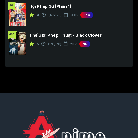
#9
Hội Pháp Sư (Phần 1)
Tập 220
Tập 221
Tập 222
4
(175/175)
2009
FHD
Tập 223
Tập 224
Tập 225
Tập 226
Tập 227
Tập 228
#10
Thế Giới Phép Thuật - Black Clover
Tập 229
Tập 230
Tập 231
5
(170/170)
2017
HD
Tập 232
Tập 233
Tập 234
Tập 235
Tập 236
Tập 237
Tập 238
Tập 239
Tập 240
Tập 241
Tập 242
Tập 243
Tập 244
Tập 245
Tập 246
Tập 247
Tập 248
Tập 249
Tập 250
Tập 251
Tập 252