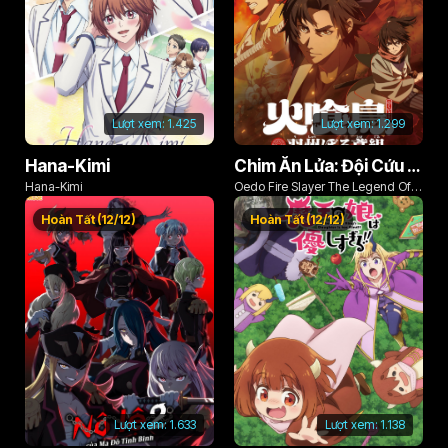
Tập 118
Tập 119
Tập 120
Tập 121
Tập 122
Tập 123
Tập 124
Tập 125
Tập 126
Lượt xem:
1.425
Lượt xem:
1.299
Tập 127
Tập 128
Tập 129
Hana-Kimi
Chim Ăn Lửa: Đội Cứu Hỏa Rách Rưới Vùng Ushu
Tập 130
Tập 131
Tập 132
Hana-Kimi
Oedo Fire Slayer The Legend Of
Tập 133
Tập 134
Tập 135
Phoenix
Hoàn Tất (12/12)
Hoàn Tất (12/12)
Tập 136
Tập 137
Tập 138
Tập 139
Tập 140
Tập 141
Tập 142
Tập 143
Tập 144
Tập 145
Tập 146
Tập 147
Tập 148
Tập 149
Tập 150
Lượt xem:
1.633
Lượt xem:
1.138
Tập 151
Tập 152
Tập 153