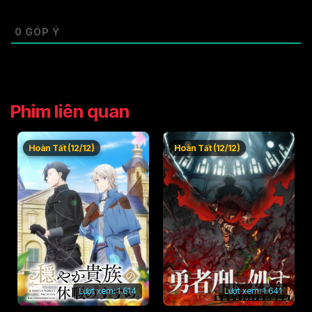
Tập 52
Tập 53
Tập 54
0
GÓP Ý
Tập 55
Tập 56
Tập 57
Tập 58
Tập 59
Tập 60
Tập 61
Tập 62
Tập 63
Phim liên quan
Tập 64
Tập 65
Tập 66
Hoàn Tất (12/12)
Hoàn Tất (12/12)
Tập 67
Tập 68
Tập 69
Tập 70
Tập 71
Tập 72
Tập 73
Tập 74
Tập 75
Tập 76
Tập 77
Tập 78
Tập 79
Tập 80
Tập 81
Lượt xem:
1.614
Lượt xem:
1.641
Tập 82
Tập 83
Tập 84