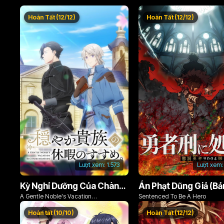
Hoàn Tất (12/12)
Hoàn Tất (12/12)
Lượt xem:
1.573
Lượt xem:
Kỳ Nghỉ Dưỡng Của Chàng Quý Tộc Ôn Hòa (Odayaka Kizoku no Kyuuka no Susume)
A Gentle Noble's Vacation
Sentenced To Be A Hero
Recommendation
Hoàn tất (10/10)
Hoàn Tất (12/12)