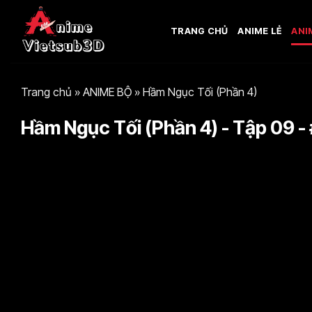
Bỏ
qua
TRANG CHỦ
ANIME LẺ
ANI
nội
dung
Trang chủ
»
ANIME BỘ
»
Hầm Ngục Tối (Phần 4)
Hầm Ngục Tối (Phần 4) - Tập 09 - 