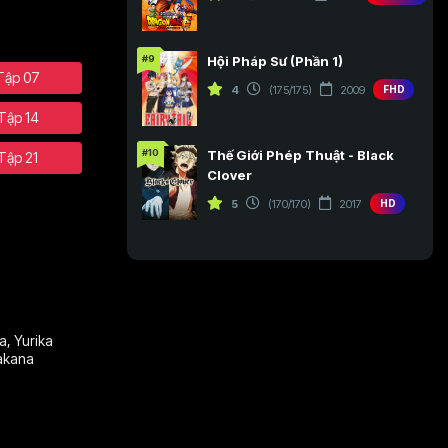
#9
Hội Pháp Sư (Phần 1)
Tập 07
4
(175/175)
2009
FHD
Tập 14
#10
Thế Giới Phép Thuật - Black
Tập 21
Clover
5
(170/170)
2017
HD
a
,
Yurika
kana