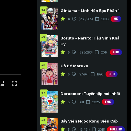
#4
Gintama - Linh Hồn Bạc Phần 1
4
(265/265)
2006
HD
#5
Boruto - Naruto: Hậu Sinh Khả
Úy
5
(293/293)
2017
FHD
#6
Cô Bé Maruko
5
(97/97)
1990
FHD
#7
Doraemon: Tuyển tập mới nhất
5
Full
2025
FHD
#8
Bảy Viên Ngọc Rồng Siêu Cấp
5
(131/131)
2015
FULLHD