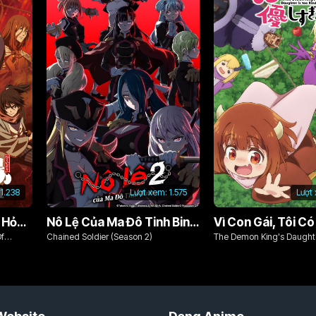
1.238
Lượt xem:
1.575
Lượt
Chim Ăn Lửa: Đội Cứu Hỏa Rách Rưới Vùng Ushu
Nô Lệ Của Ma Đô Tinh Binh (Phần 2)
Of
Chained Soldier (Season 2)
The Demon King's Daughte
Kind!!