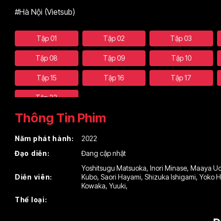
#Hà Nội (Vietsub)
Tập 01
Tập 02
Tập 03
Tập 08
Tập 09
Tập 10
Tập 15
Tập 16
Tập 17
Tập 22
Thông Tin Phim
Năm phát hành:
2022
Đạo diễn:
Đang cập nhật
Yoshitsugu Matsuoka
,
Inori Minase
,
Maaya Uc
Diễn viên:
Kubo
,
Saori Hayami
,
Shizuka Ishigami
,
Yoko H
Kowaka
,
Yuuki
,
Thể loại: