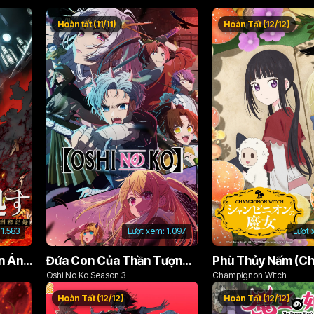
Hoàn tất (11/11)
Hoàn Tất (12/12)
1.583
Lượt xem:
1.097
Lượt 
Án Phạt Dũng Giả (Bản Án Anh Hùng)
Đứa Con Của Thần Tượng (Phần 3)
Oshi No Ko Season 3
Champignon Witch
Hoàn Tất (12/12)
Hoàn Tất (12/12)