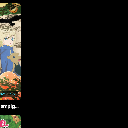
xem:
1.472
Phù Thủy Nấm (Champignon no Majo)