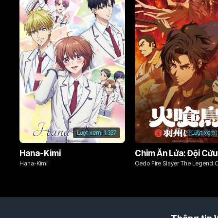
Lượt xem:
1.337
Lượt xem:
Hana-Kimi
Hana-Kimi
Oedo Fire Slayer The Legend 
Phoenix