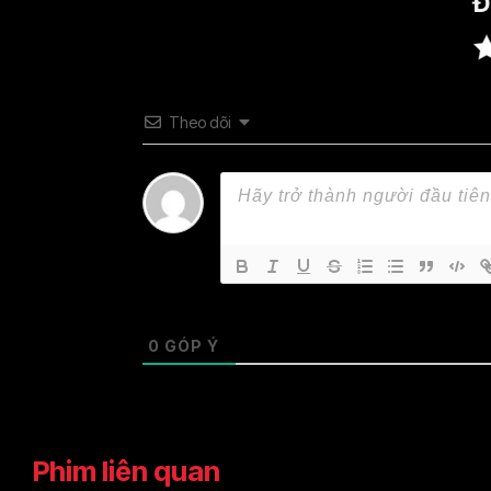
Đ
Theo dõi
0
GÓP Ý
Phim liên quan