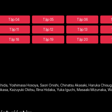
Tập 04
Tập 05
Tập 06
Tập 11
Tập 12
Tập 13
Tập 18
Tập 19
Tập 20
hida
,
Yoshimasa Hosoya
,
Saori Onishi
,
Chinatsu Akasaki
,
Haruka Chisug
ikasa
,
Kazuyuki Okitsu
,
Rina Hidaka
,
Yuka Iguchi
,
Masaaki Mizunaka
,
Wa