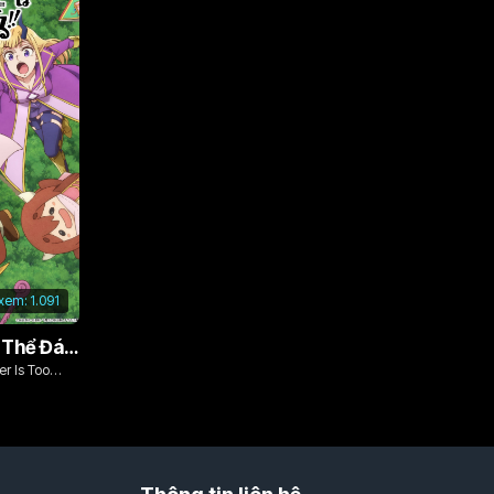
 xem:
1.091
Vì Con Gái, Tôi Có Thể Đánh Bại Cả Ma Vương
r Is Too