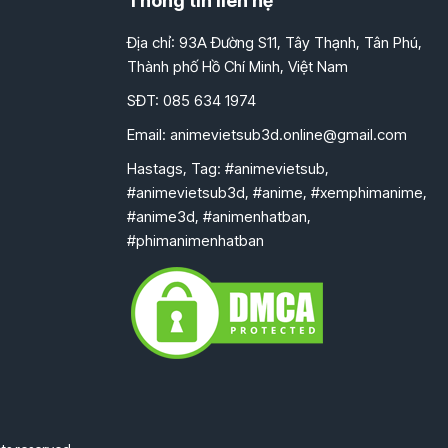
Thông tin liên hệ
Địa chỉ: 93A Đường S11, Tây Thạnh, Tân Phú,
Thành phố Hồ Chí Minh, Việt Nam
SĐT: 085 634 1974
Email:
animevietsub3d.online@gmail.com
Hastags, Tag: #animevietsub,
#animevietsub3d, #anime, #xemphimanime,
#anime3d, #animenhatban,
#phimanimenhatban