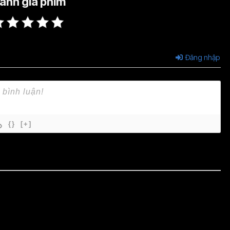
ánh giá phim
Đăng nhập
{}
[+]