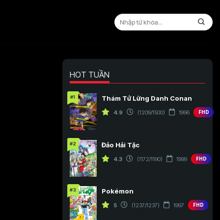
HOT TUẦN
#1
Thám Tử Lừng Danh Conan
4.9
(1209/1500)
1996
FHD
#2
Đảo Hải Tặc
4.3
(1172/1190)
1999
FHD
#3
Pokémon
5
(1237/1237)
1997
FHD