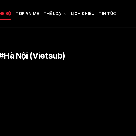
ME BỘ
TOP ANIME
THỂ LOẠI
LỊCH CHIẾU
TIN TỨC
#Hà Nội (Vietsub)