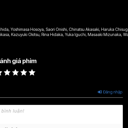
hida
,
Yoshimasa Hosoya
,
Saori Onishi
,
Chinatsu Akasaki
,
Haruka Chisug
ikasa
,
Kazuyuki Okitsu
,
Rina Hidaka
,
Yuka Iguchi
,
Masaaki Mizunaka
,
Wa
ánh giá phim
Đăng nhập