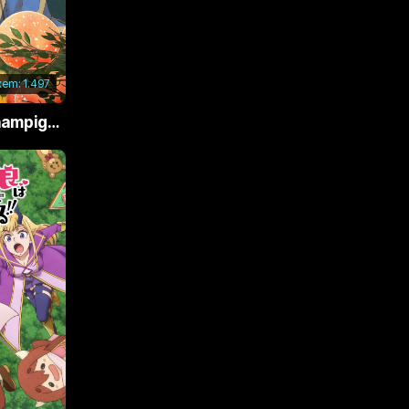
xem:
1.497
Phù Thủy Nấm (Champignon no Majo)