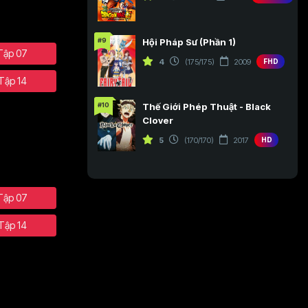
#9
Hội Pháp Sư (Phần 1)
Tập 07
4
(175/175)
2009
FHD
Tập 14
#10
Thế Giới Phép Thuật - Black
Clover
5
(170/170)
2017
HD
Tập 07
Tập 14