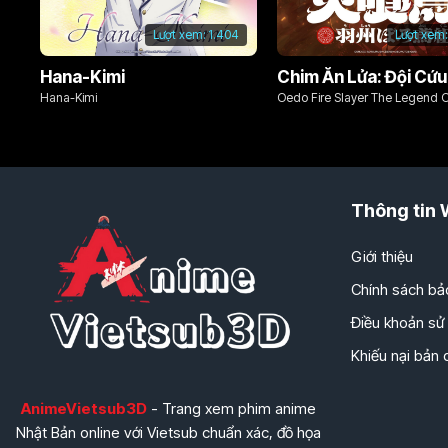
Lượt xem:
1.404
Lượt xem:
Hana-Kimi
Hana-Kimi
Oedo Fire Slayer The Legend 
Phoenix
Thông tin 
Giới thiệu
Chính sách bả
Điều khoản sử
Khiếu nại bản
AnimeVietsub3D
- Trang xem phim anime
Nhật Bản online với Vietsub chuẩn xác, đồ họa