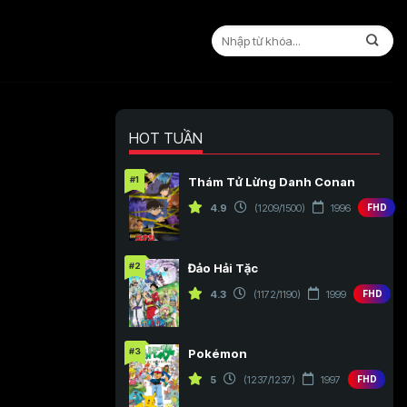
HOT TUẦN
#1
Thám Tử Lừng Danh Conan
4.9
(1209/1500)
1996
FHD
#2
Đảo Hải Tặc
4.3
(1172/1190)
1999
FHD
#3
Pokémon
5
(1237/1237)
1997
FHD