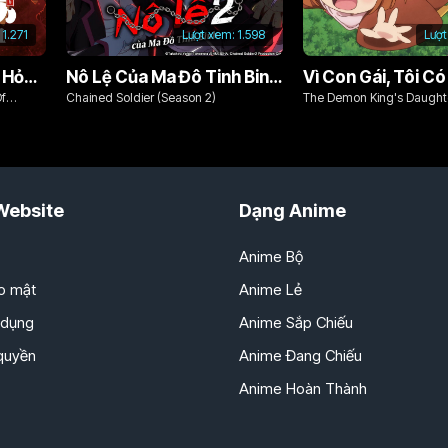
1.271
Lượt xem:
1.598
Lượt
Chim Ăn Lửa: Đội Cứu Hỏa Rách Rưới Vùng Ushu
Nô Lệ Của Ma Đô Tinh Binh (Phần 2)
Of
Chained Soldier (Season 2)
The Demon King's Daughte
Kind!!
Website
Dạng Anime
Anime Bộ
o mật
Anime Lẻ
 dụng
Anime Sắp Chiếu
 quyền
Anime Đang Chiếu
Anime Hoàn Thành