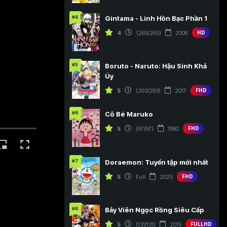
#4
Gintama - Linh Hồn Bạc Phần 1
4
(265/265)
2006
HD
#5
Boruto - Naruto: Hậu Sinh Khả
Úy
5
(293/293)
2017
FHD
#6
Cô Bé Maruko
5
(97/97)
1990
FHD
#7
Doraemon: Tuyển tập mới nhất
5
Full
2025
FHD
#8
Bảy Viên Ngọc Rồng Siêu Cấp
5
(131/131)
2015
FULLHD