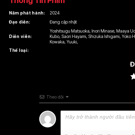
Thông Tin Phim
Năm phát hành:
2024
Đạo diễn:
Đang cập nhật
Yoshitsugu Matsuoka
,
Inori Minase
,
Maaya Uc
Diễn viên:
Kubo
,
Saori Hayami
,
Shizuka Ishigami
,
Yoko H
Kowaka
,
Yuuki
,
Thể loại:
Đ
Theo dõi