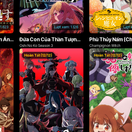
1.623
Lượt xem:
1.126
Lượt 
Án Phạt Dũng Giả (Bản Án Anh Hùng)
Đứa Con Của Thần Tượng (Phần 3)
Oshi No Ko Season 3
Champignon Witch
Hoàn Tất (12/12)
Hoàn Tất (12/12)