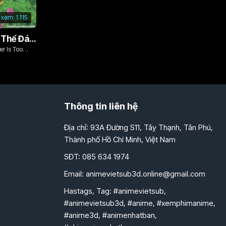
 xem:
1.115
Vì Con Gái, Tôi Có Thể Đánh Bại Cả Ma Vương
r Is Too
Thông tin liên hệ
Địa chỉ: 93A Đường S11, Tây Thạnh, Tân Phú,
Thành phố Hồ Chí Minh, Việt Nam
SĐT: 085 634 1974
Email:
animevietsub3d.online@gmail.com
Hastags, Tag: #animevietsub,
#animevietsub3d, #anime, #xemphimanime,
#anime3d, #animenhatban,