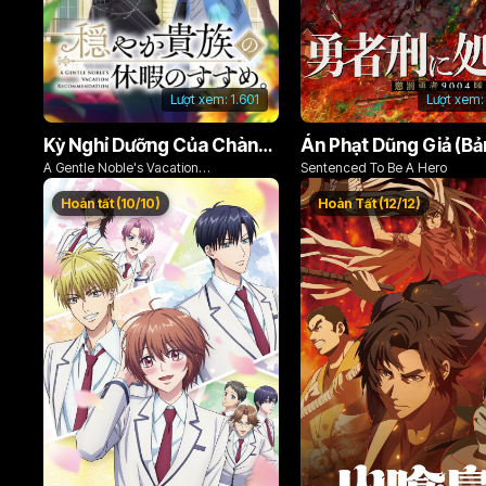
Lượt xem:
1.601
Lượt xem:
Kỳ Nghỉ Dưỡng Của Chàng Quý Tộc Ôn Hòa (Odayaka Kizoku no Kyuuka no Susume)
A Gentle Noble's Vacation
Sentenced To Be A Hero
Recommendation
Hoàn tất (10/10)
Hoàn Tất (12/12)