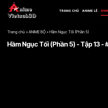
Bỏ
qua
TRANG CHỦ
ANIME LẺ
ANI
nội
dung
Trang chủ
»
ANIME BỘ
»
Hầm Ngục Tối (Phần 5)
Hầm Ngục Tối (Phần 5) - Tập 13 - 