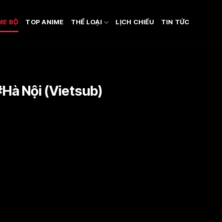
ME BỘ
TOP ANIME
THỂ LOẠI
LỊCH CHIẾU
TIN TỨC
#Hà Nội (Vietsub)