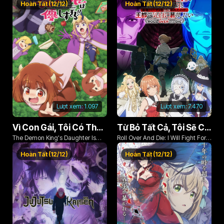
Hoàn Tất (12/12)
Hoàn Tất (12/12)
Lượt xem:
1.097
Lượt xem:
7.470
Vì Con Gái, Tôi Có Thể Đánh Bại Cả Ma Vương
Từ Bỏ Tất Cả, Tôi Sẽ Chiến Đấu Cho Một Cuộc Sống Bình Thường Với Tình Yêu Của Đời Mình Và Chiếc Thanh Kiếm Bị Nguyền Rủa!
The Demon King's Daughter Is
Roll Over And Die: I Will Fight For
Too Kind!!
An Ordinary Life With My Love And
Hoàn Tất (12/12)
Hoàn Tất (12/12)
Cursed Sword!