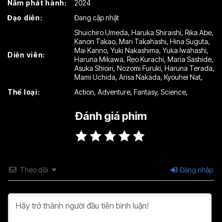
Năm phát hành:
2024
Đạo diễn:
Đang cập nhật
Shuichiro Umeda
,
Haruka Shiraishi
,
Rika Abe
,
Kanon Takao
,
Mari Takahashi
,
Hina Suguta
,
Mai Kanno
,
Yuki Nakashima
,
Yuka Iwahashi
,
Diễn viên:
Haruna Mikawa
,
Reo Kurachi
,
Maria Sashide
,
Asuka Shioiri
,
Nozomi Furuki
,
Haruna Terada
,
Mami Uchida
,
Arisa Nakada
,
Kyouhei Nat
,
Thể loại:
Action
,
Adventure
,
Fantasy
,
Science
,
Đánh giá phim
Theo dõi
Đăng nhập