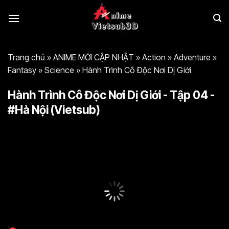
Bỏ
qua
nội
dung
Trang chủ
»
ANIME MỚI CẬP NHẬT
»
Action
»
Adventure
»
Fantasy
»
Science
»
Hành Trình Cô Độc Nơi Dị Giới
Hành Trình Cô Độc Nơi Dị Giới - Tập 04 -
#Hà Nội (Vietsub)