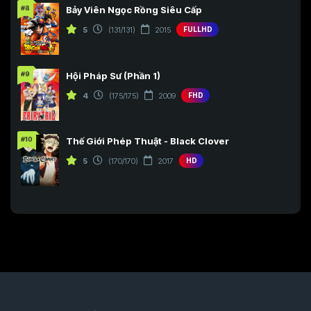
#8
Bảy Viên Ngọc Rồng Siêu Cấp
5
(131/131)
2015
FULLHD
#9
Hội Pháp Sư (Phần 1)
4
(175/175)
2009
FHD
#10
Thế Giới Phép Thuật - Black Clover
5
(170/170)
2017
HD