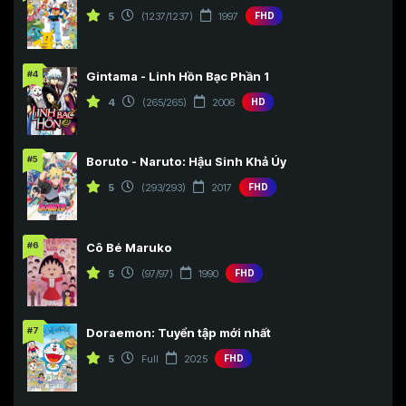
5
(1237/1237)
1997
FHD
#4
Gintama - Linh Hồn Bạc Phần 1
4
(265/265)
2006
HD
#5
Boruto - Naruto: Hậu Sinh Khả Úy
5
(293/293)
2017
FHD
#6
Cô Bé Maruko
5
(97/97)
1990
FHD
#7
Doraemon: Tuyển tập mới nhất
5
Full
2025
FHD