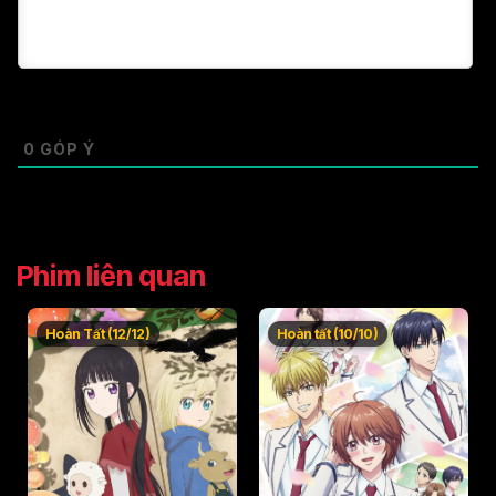
0
GÓP Ý
Phim liên quan
Hoàn Tất (12/12)
Hoàn tất (10/10)