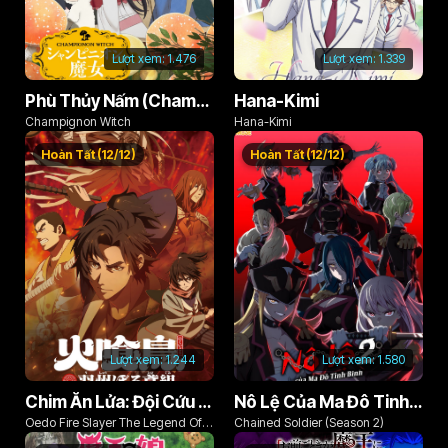
Lượt xem:
1.476
Lượt xem:
1.339
Phù Thủy Nấm (Champignon no Majo)
Hana-Kimi
Champignon Witch
Hana-Kimi
Hoàn Tất (12/12)
Hoàn Tất (12/12)
Lượt xem:
1.244
Lượt xem:
1.580
Chim Ăn Lửa: Đội Cứu Hỏa Rách Rưới Vùng Ushu
Nô Lệ Của Ma Đô Tinh Binh (Phần 2)
Oedo Fire Slayer The Legend Of
Chained Soldier (Season 2)
Phoenix