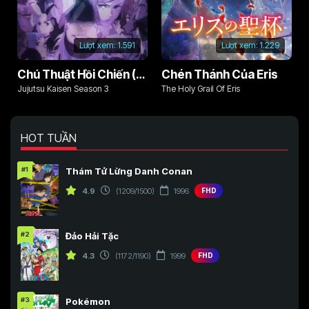
Lượt xem:
1.591
Lượt xem:
1.229
Chú Thuật Hồi Chiến (Phần 3)
Chén Thánh Của Eris
Jujutsu Kaisen Season 3
The Holy Grail Of Eris
HOT TUẦN
#1
Thám Tử Lừng Danh Conan
4.9
(1209/1500)
1996
FHD
#2
Đảo Hải Tặc
4.3
(1172/1190)
1999
FHD
#3
Pokémon