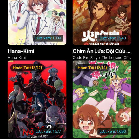
Lượt xem:
1.339
Lượt xem:
1.243
Hana-Kimi
Chim Ăn Lửa: Đội Cứu Hỏa Rách Rưới Vùng Ushu
Hana-Kimi
Oedo Fire Slayer The Legend Of
Phoenix
Hoàn Tất (12/12)
Hoàn Tất (12/12)
Lượt xem:
1.577
Lượt xem:
1.096