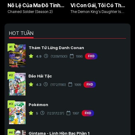
Nô Lệ Của Ma Đô Tinh Binh (Phần 2)
Vì Con Gái, Tôi Có Thể Đánh Bại Cả Ma Vương
Chained Soldier (Season 2)
The Demon King's Daughter Is
Too Kind!!
HOT TUẦN
#1
Thám Tử Lừng Danh Conan
4.9
(1209/1500)
1996
FHD
#2
Đảo Hải Tặc
4.3
(1172/1190)
1999
FHD
#3
Pokémon
5
(1237/1237)
1997
FHD
#4
Gintama - Linh Hồn Bạc Phần 1