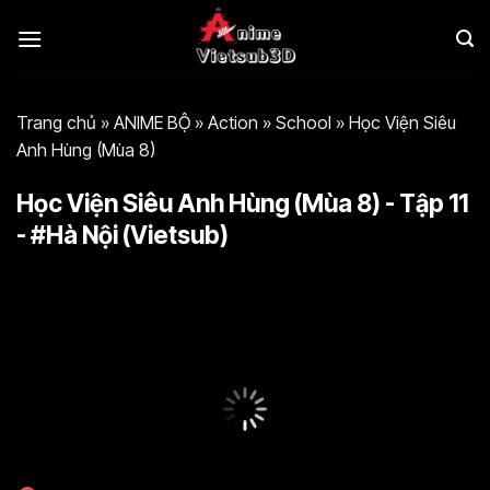
Bỏ
qua
nội
dung
Trang chủ
»
ANIME BỘ
»
Action
»
School
»
Học Viện Siêu
Anh Hùng (Mùa 8)
Học Viện Siêu Anh Hùng (Mùa 8) - Tập 11
- #Hà Nội (Vietsub)