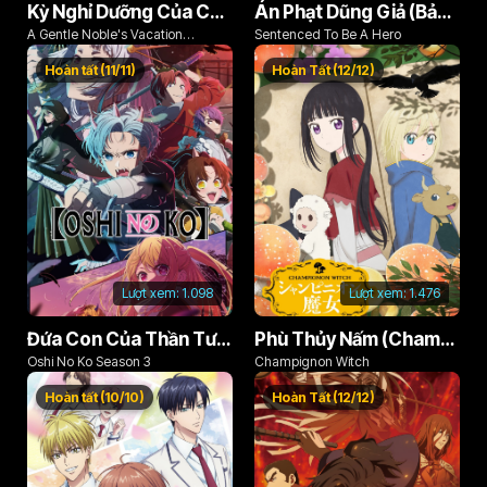
Kỳ Nghỉ Dưỡng Của Chàng Quý Tộc Ôn Hòa (Odayaka Kizoku no Kyuuka no Susume)
Án Phạt Dũng Giả (Bản Án Anh Hùng)
A Gentle Noble's Vacation
Sentenced To Be A Hero
Recommendation
Hoàn tất (11/11)
Hoàn Tất (12/12)
Lượt xem:
1.098
Lượt xem:
1.476
Đứa Con Của Thần Tượng (Phần 3)
Phù Thủy Nấm (Champignon no Majo)
Oshi No Ko Season 3
Champignon Witch
Hoàn tất (10/10)
Hoàn Tất (12/12)