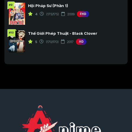
#9
Hội Pháp Sư (Phần 1)
4
(175/175)
2009
FHD
#10
Thế Giới Phép Thuật - Black Clover
5
(170/170)
2017
HD