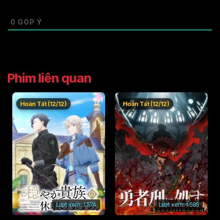
0
GÓP Ý
Phim liên quan
Hoàn Tất (12/12)
Hoàn Tất (12/12)
Lượt xem:
1.574
Lượt xem:
1.585