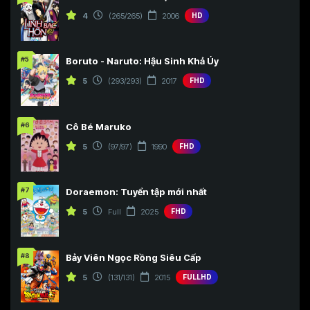
4
(265/265)
2006
HD
#5
Boruto - Naruto: Hậu Sinh Khả Úy
5
(293/293)
2017
FHD
#6
Cô Bé Maruko
5
(97/97)
1990
FHD
#7
Doraemon: Tuyển tập mới nhất
5
Full
2025
FHD
#8
Bảy Viên Ngọc Rồng Siêu Cấp
5
(131/131)
2015
FULLHD