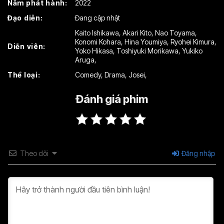
Năm phát hành:
2022
Tập 16
Tập 17
Tập 18
Đạo diễn:
Đang cập nhật
Tập 19
Tập 20
Tập 21
Kaito Ishikawa
,
Akari Kito
,
Nao Toyama
,
Konomi Kohara
,
Hina Youmiya
,
Ryohei Kimura
,
Diễn viên:
Tập 22
Tập 23
Tập 24
Yoko Hikasa
,
Toshiyuki Morikawa
,
Yukiko
Aruga
,
Thể loại:
Comedy
,
Drama
,
Josei
,
Đánh giá phim
Theo dõi
Đăng nhập