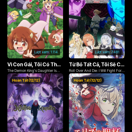
Lượt xem:
1.114
Lượt xem:
7.481
Vì Con Gái, Tôi Có Thể Đánh Bại Cả Ma Vương
Từ Bỏ Tất Cả, Tôi Sẽ Chiến Đấu Cho Một Cuộc Sống Bình Thường Với Tình Yêu Của Đời Mình Và Chiếc Thanh Kiếm Bị Nguyền Rủa!
The Demon King's Daughter Is
Roll Over And Die: I Will Fight For
Too Kind!!
An Ordinary Life With My Love And
Hoàn Tất (12/12)
Hoàn Tất (12/12)
Cursed Sword!