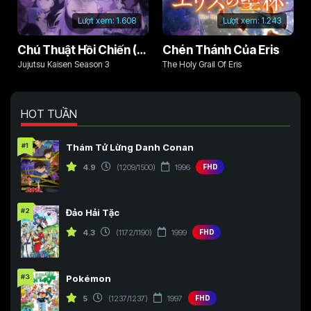
Lượt xem:
1.608
Lượt xem:
1.243
Chú Thuật Hồi Chiến (Phần 3)
Chén Thánh Của Eris
Jujutsu Kaisen Season 3
The Holy Grail Of Eris
HOT TUẦN
#1
Thám Tử Lừng Danh Conan
4.9
(1209/1500)
1996
FHD
#2
Đảo Hải Tặc
4.3
(1172/1190)
1999
FHD
#3
Pokémon
5
(1237/1237)
1997
FHD