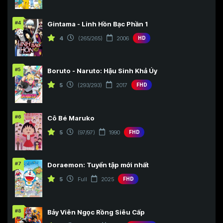
#4
Gintama - Linh Hồn Bạc Phần 1
4
(265/265)
2006
HD
#5
Boruto - Naruto: Hậu Sinh Khả Úy
5
(293/293)
2017
FHD
#6
Cô Bé Maruko
5
(97/97)
1990
FHD
#7
Doraemon: Tuyển tập mới nhất
5
Full
2025
FHD
#8
Bảy Viên Ngọc Rồng Siêu Cấp