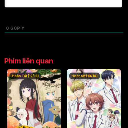
0
GÓP Ý
Phim liên quan
Hoàn Tất (12/12)
Hoàn tất (10/10)