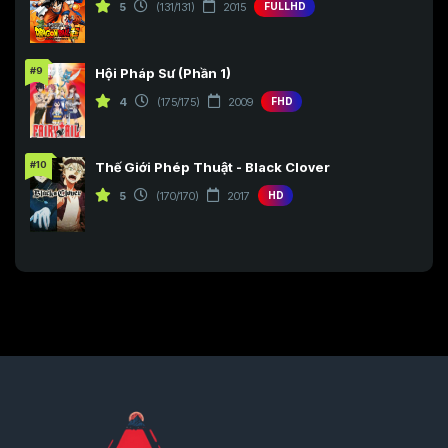
5
(131/131)
2015
FULLHD
#9
Hội Pháp Sư (Phần 1)
4
(175/175)
2009
FHD
#10
Thế Giới Phép Thuật - Black Clover
5
(170/170)
2017
HD