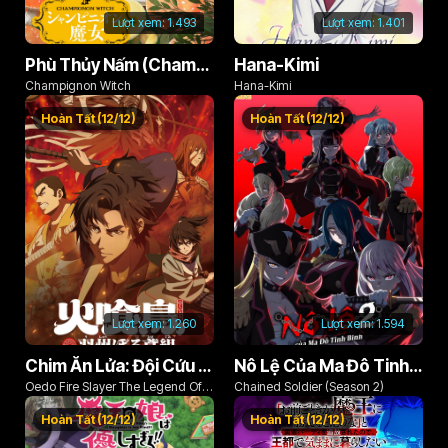
Lượt xem:
1.493
Lượt xem:
1.401
Phù Thủy Nấm (Champignon no Majo)
Hana-Kimi
Champignon Witch
Hana-Kimi
Hoàn Tất (12/12)
Hoàn Tất (12/12)
Lượt xem:
1.260
Lượt xem:
1.594
Chim Ăn Lửa: Đội Cứu Hỏa Rách Rưới Vùng Ushu
Nô Lệ Của Ma Đô Tinh Binh (Phần 2)
Oedo Fire Slayer The Legend Of
Chained Soldier (Season 2)
Phoenix
Hoàn Tất (12/12)
Hoàn Tất (12/12)