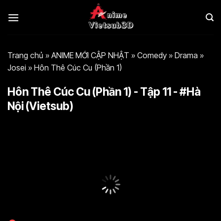
Bỏ
qua
nội
dung
Trang chủ
»
ANIME MỚI CẬP NHẬT
»
Comedy
»
Drama
»
Josei
»
Hôn Thê Cúc Cu (Phần 1)
Hôn Thê Cúc Cu (Phần 1) - Tập 11 - #Hà
Nội (Vietsub)