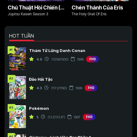
Chú Thuật Hồi Chiến (Phần 3)
Chén Thánh Của Eris
Jujutsu Kaisen Season 3
The Holy Grail Of Eris
HOT TUẦN
#1
Thám Tử Lừng Danh Conan
4.9
(1209/1500)
1996
FHD
#2
Đảo Hải Tặc
4.3
(1172/1190)
1999
FHD
#3
Pokémon
5
(1237/1237)
1997
FHD
#4