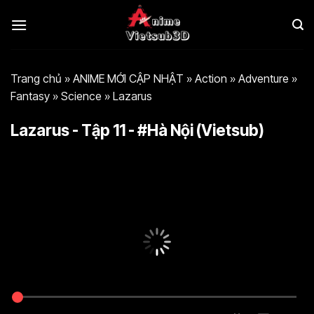
Bỏ
qua
nội
dung
Trang chủ
»
ANIME MỚI CẬP NHẬT
»
Action
»
Adventure
»
Fantasy
»
Science
»
Lazarus
Lazarus - Tập 11 - #Hà Nội (Vietsub)