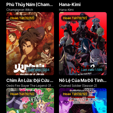
Phù Thủy Nấm (Champignon no Majo)
Hana-Kimi
Champignon Witch
Hana-Kimi
Hoàn Tất (12/12)
Hoàn Tất (12/12)
Lượt xem:
1.254
Lượt xem:
1.589
Chim Ăn Lửa: Đội Cứu Hỏa Rách Rưới Vùng Ushu
Nô Lệ Của Ma Đô Tinh Binh (Phần 2)
Oedo Fire Slayer The Legend Of
Chained Soldier (Season 2)
Phoenix
Hoàn Tất (12/12)
Hoàn Tất (12/12)