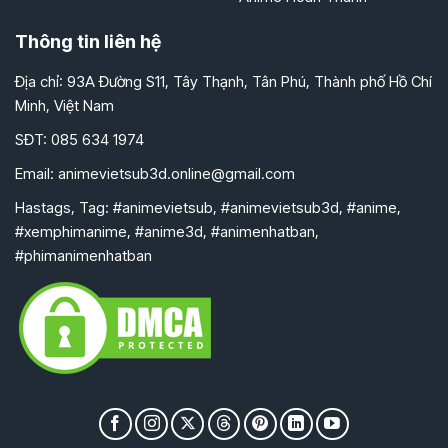
Thông tin liên hệ
Địa chỉ: 93A Đường S11, Tây Thạnh, Tân Phú, Thành phố Hồ Chí
Minh, Việt Nam
SĐT: 085 634 1974
Email:
animevietsub3d.online@gmail.com
Hastags, Tag: #animevietsub, #animevietsub3d, #anime,
#xemphimanime, #anime3d, #animenhatban,
#phimanimenhatban