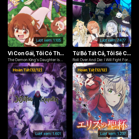
Lượt xem:
1.105
Lượt xem:
7.477
Vì Con Gái, Tôi Có Thể Đánh Bại Cả Ma Vương
Từ Bỏ Tất Cả, Tôi Sẽ Chiến Đấu Cho Một Cuộc Sống Bình Thường Với Tình Yêu Của Đời Mình Và Chiếc Thanh Kiếm Bị Nguyền Rủa!
The Demon King's Daughter Is
Roll Over And Die: I Will Fight For
Too Kind!!
An Ordinary Life With My Love And
Hoàn Tất (12/12)
Hoàn Tất (12/12)
Cursed Sword!
Lượt xem:
1.601
Lượt xem:
1.237