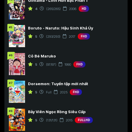
Gintama - Linh Hồn Bạc Phần 1
4
(265/265)
2006
HD
#5
Boruto - Naruto: Hậu Sinh Khả Úy
5
(293/293)
2017
FHD
#6
Cô Bé Maruko
5
(97/97)
1990
FHD
#7
Doraemon: Tuyển tập mới nhất
5
Full
2025
FHD
#8
Bảy Viên Ngọc Rồng Siêu Cấp
5
(131/131)
2015
FULLHD