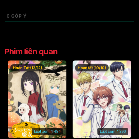
0
GÓP Ý
Phim liên quan
Hoàn Tất (12/12)
Hoàn tất (10/10)
Lượt xem:
1.484
Lượt xem:
1.396