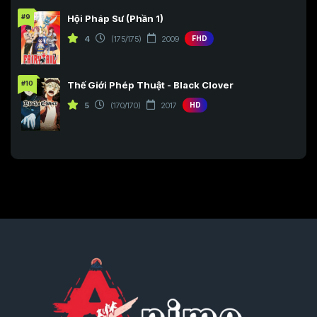
#9
Hội Pháp Sư (Phần 1)
4
(175/175)
2009
FHD
#10
Thế Giới Phép Thuật - Black Clover
5
(170/170)
2017
HD