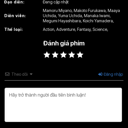
Đạo diễn:
Đang cập nhật
Mamoru Miyano
,
Makoto Furukawa
,
Maaya
Diễn viên:
Uchida
,
Yuma Uchida
,
Manaka Iwami
,
Megumi Hayashibara
,
Koichi Yamadera
,
Thể loại:
Action
,
Adventure
,
Fantasy
,
Science
,
Đánh giá phim
Theo dõi
Đăng nhập