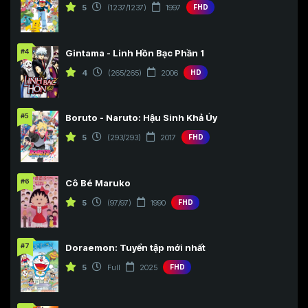
5
(1237/1237)
1997
FHD
#4
Gintama - Linh Hồn Bạc Phần 1
4
(265/265)
2006
HD
#5
Boruto - Naruto: Hậu Sinh Khả Úy
5
(293/293)
2017
FHD
#6
Cô Bé Maruko
5
(97/97)
1990
FHD
#7
Doraemon: Tuyển tập mới nhất
5
Full
2025
FHD