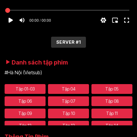
00:00 / 00:00
SERVER #1
Danh sách tập phim
#Hà Nội (Vietsub)
Tập 01-03
Tập 04
Tập 05
Tập 06
Tập 07
Tập 08
Tập 09
Tập 10
Tập 11
Tập 12
Tập 13
Tập 14
Thông Tin Phim