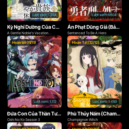
Lượt xem:
1.594
Lượt xem:
1.604
Kỳ Nghỉ Dưỡng Của Chàng Quý Tộc Ôn Hòa (Odayaka Kizoku no Kyuuka no Susume)
Án Phạt Dũng Giả (Bản Án Anh Hùng)
A Gentle Noble's Vacation
Sentenced To Be A Hero
Recommendation
Hoàn tất (11/11)
Hoàn Tất (12/12)
Lượt xem:
1.112
Lượt xem:
1.493
Đứa Con Của Thần Tượng (Phần 3)
Phù Thủy Nấm (Champignon no Majo)
Oshi No Ko Season 3
Champignon Witch