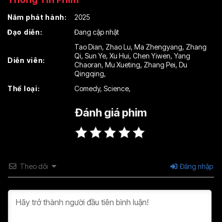
Tập 15
Tập 16
Năm phát hành:
2025
Đạo diễn:
Đang cập nhật
Tao Dian
,
Zhao Lu
,
Ma Zhengyang
,
Zhang
Qi
,
Sun Ye
,
Xu Hui
,
Chen Yiwen
,
Yang
Diễn viên:
Chaoran
,
Mu Xueting
,
Zhang Pei
,
Du
Qingqing
,
Thể loại:
Comedy
,
Science
,
Đánh giá phim
Theo dõi
Đăng nhập