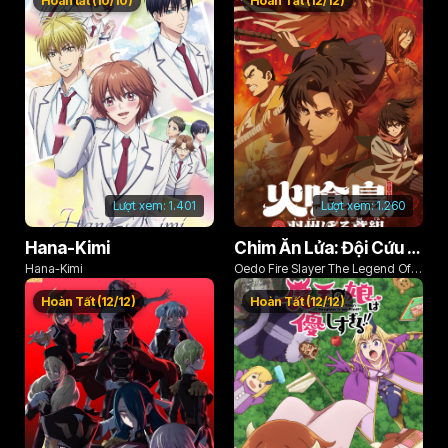
Hoàn tất (10/10)
Hoàn Tất (12/12)
Lượt xem:
1.401
Lượt xem:
1.260
Hana-Kimi
Chim Ăn Lửa: Đội Cứu Hỏa Rách Rưới Vùng Ushu
Hana-Kimi
Oedo Fire Slayer The Legend Of
Phoenix
Hoàn Tất (12/12)
Hoàn Tất (12/12)