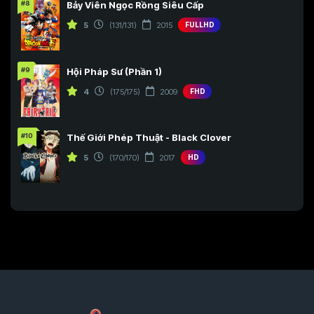
#8
Bảy Viên Ngọc Rồng Siêu Cấp
5
(131/131)
2015
FULLHD
#9
Hội Pháp Sư (Phần 1)
4
(175/175)
2009
FHD
#10
Thế Giới Phép Thuật - Black Clover
5
(170/170)
2017
HD