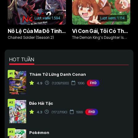
Lượt xem:
1.594
Lượt xem:
1.114
Nô Lệ Của Ma Đô Tinh Binh (Phần 2)
Vì Con Gái, Tôi Có Thể Đánh Bại Cả Ma Vương
Chained Soldier (Season 2)
The Demon King's Daughter Is
Too Kind!!
HOT TUẦN
#1
Thám Tử Lừng Danh Conan
4.9
(1209/1500)
1996
FHD
#2
Đảo Hải Tặc
4.3
(1172/1190)
1999
FHD
#3
Pokémon