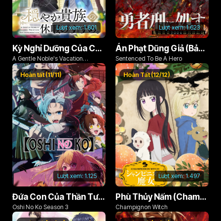
Lượt xem:
1.601
Lượt xem:
1.623
Kỳ Nghỉ Dưỡng Của Chàng Quý Tộc Ôn Hòa (Odayaka Kizoku no Kyuuka no Susume)
Án Phạt Dũng Giả (Bản Án Anh Hùng)
A Gentle Noble's Vacation
Sentenced To Be A Hero
Recommendation
Hoàn tất (11/11)
Hoàn Tất (12/12)
Lượt xem:
1.125
Lượt xem:
1.497
Đứa Con Của Thần Tượng (Phần 3)
Phù Thủy Nấm (Champignon no Majo)
Oshi No Ko Season 3
Champignon Witch