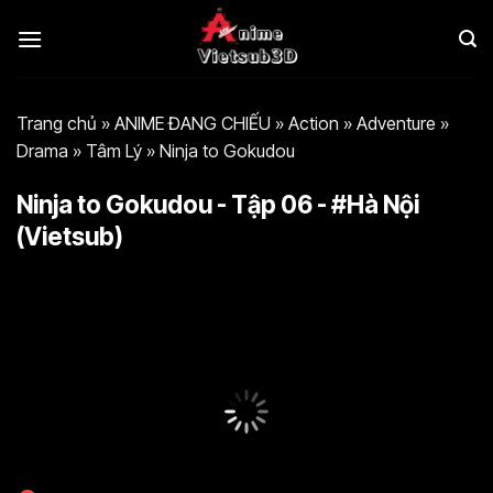
Bỏ
qua
nội
dung
Trang chủ
»
ANIME ĐANG CHIẾU
»
Action
»
Adventure
»
Drama
»
Tâm Lý
»
Ninja to Gokudou
Ninja to Gokudou - Tập 06 - #Hà Nội
(Vietsub)