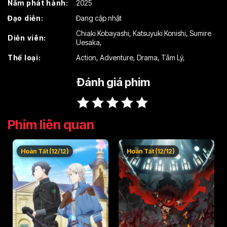
Năm phát hành:
2025
Đạo diễn:
Đang cập nhật
Chiaki Kobayashi
,
Katsuyuki Konishi
,
Sumire
Diễn viên:
Uesaka
,
Thể loại:
Action
,
Adventure
,
Drama
,
Tâm Lý
,
Đánh giá phim
Phim liên quan
Hoàn Tất (12/12)
Hoàn Tất (12/12)