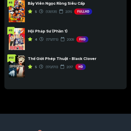
#8
Bảy Viên Ngọc Rồng Siêu Cấp
5
(131/131)
2015
FULLHD
#9
Hội Pháp Sư (Phần 1)
4
(175/175)
2009
FHD
#10
Thế Giới Phép Thuật - Black Clover
5
(170/170)
2017
HD