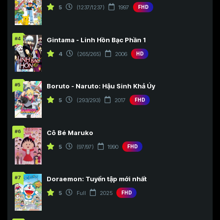
5
(1237/1237)
1997
FHD
#4
Gintama - Linh Hồn Bạc Phần 1
4
(265/265)
2006
HD
#5
Boruto - Naruto: Hậu Sinh Khả Úy
5
(293/293)
2017
FHD
#6
Cô Bé Maruko
5
(97/97)
1990
FHD
#7
Doraemon: Tuyển tập mới nhất
5
Full
2025
FHD