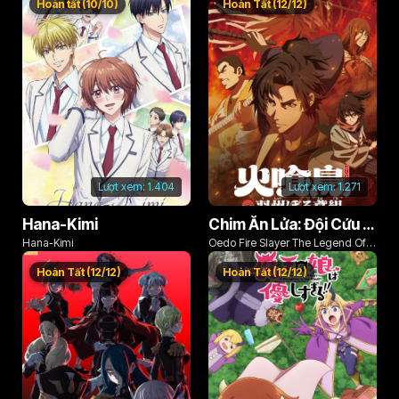
Hoàn tất (10/10)
Hoàn Tất (12/12)
Lượt xem:
1.404
Lượt xem:
1.271
Hana-Kimi
Chim Ăn Lửa: Đội Cứu Hỏa Rách Rưới Vùng Ushu
Hana-Kimi
Oedo Fire Slayer The Legend Of
Phoenix
Hoàn Tất (12/12)
Hoàn Tất (12/12)