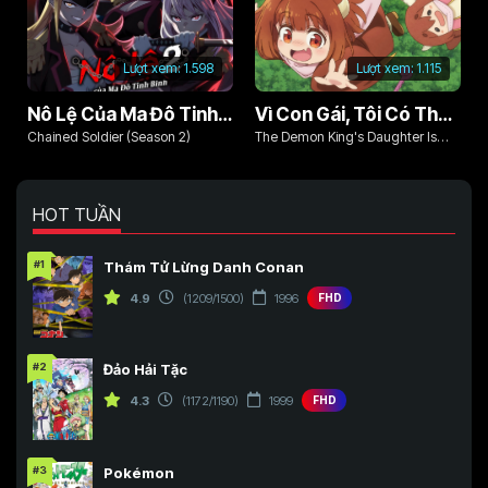
Lượt xem:
1.598
Lượt xem:
1.115
Nô Lệ Của Ma Đô Tinh Binh (Phần 2)
Vì Con Gái, Tôi Có Thể Đánh Bại Cả Ma Vương
Chained Soldier (Season 2)
The Demon King's Daughter Is
Too Kind!!
HOT TUẦN
#1
Thám Tử Lừng Danh Conan
4.9
(1209/1500)
1996
FHD
#2
Đảo Hải Tặc
4.3
(1172/1190)
1999
FHD
#3
Pokémon