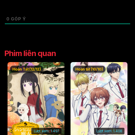
0
GÓP Ý
Phim liên quan
Hoàn Tất (12/12)
Hoàn tất (10/10)
Lượt xem:
1.497
Lượt xem:
1.408