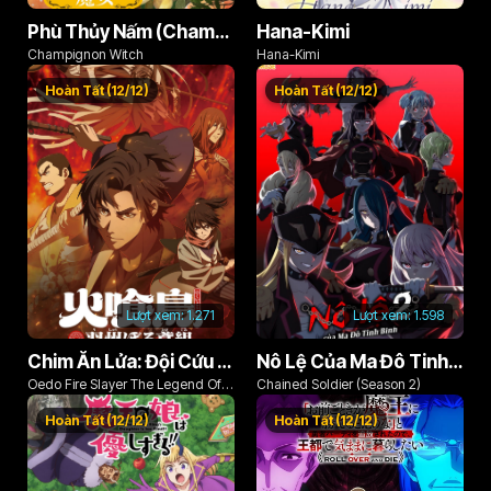
Phù Thủy Nấm (Champignon no Majo)
Hana-Kimi
Champignon Witch
Hana-Kimi
Hoàn Tất (12/12)
Hoàn Tất (12/12)
Lượt xem:
1.271
Lượt xem:
1.598
Chim Ăn Lửa: Đội Cứu Hỏa Rách Rưới Vùng Ushu
Nô Lệ Của Ma Đô Tinh Binh (Phần 2)
Oedo Fire Slayer The Legend Of
Chained Soldier (Season 2)
Phoenix
Hoàn Tất (12/12)
Hoàn Tất (12/12)