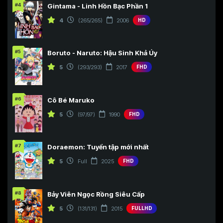
#4
Gintama - Linh Hồn Bạc Phần 1
4
(265/265)
2006
HD
#5
Boruto - Naruto: Hậu Sinh Khả Úy
5
(293/293)
2017
FHD
#6
Cô Bé Maruko
5
(97/97)
1990
FHD
#7
Doraemon: Tuyển tập mới nhất
5
Full
2025
FHD
#8
Bảy Viên Ngọc Rồng Siêu Cấp
5
(131/131)
2015
FULLHD