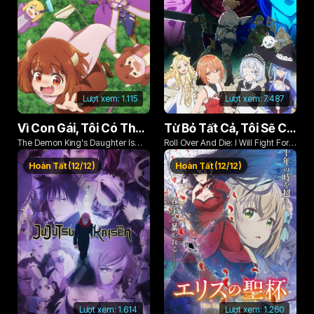
Lượt xem:
1.115
Lượt xem:
7.487
Vì Con Gái, Tôi Có Thể Đánh Bại Cả Ma Vương
Từ Bỏ Tất Cả, Tôi Sẽ Chiến Đấu Cho Một Cuộc Sống Bình Thường Với Tình Yêu Của Đời Mình Và Chiếc Thanh Kiếm Bị Nguyền Rủa!
The Demon King's Daughter Is
Roll Over And Die: I Will Fight For
Too Kind!!
An Ordinary Life With My Love And
Hoàn Tất (12/12)
Hoàn Tất (12/12)
Cursed Sword!
Lượt xem:
1.614
Lượt xem:
1.260