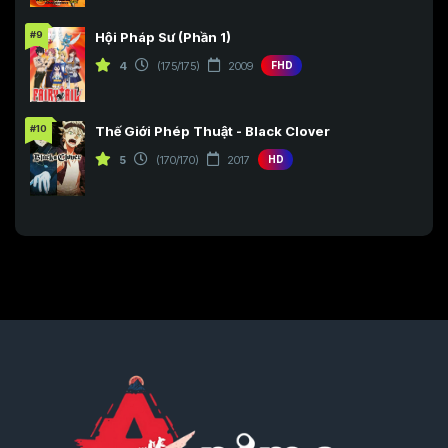
#9
Hội Pháp Sư (Phần 1)
4
(175/175)
2009
FHD
#10
Thế Giới Phép Thuật - Black Clover
5
(170/170)
2017
HD