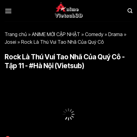
Bỏ
qua
nội
dung
Trang chủ
»
ANIME MỚI CẬP NHẬT
»
Comedy
»
Drama
»
Josei
»
Rock Là Thú Vui Tao Nhã Của Quý Cô
Rock Là Thú Vui Tao Nhã Của Quý Cô -
Tập 11 - #Hà Nội (Vietsub)