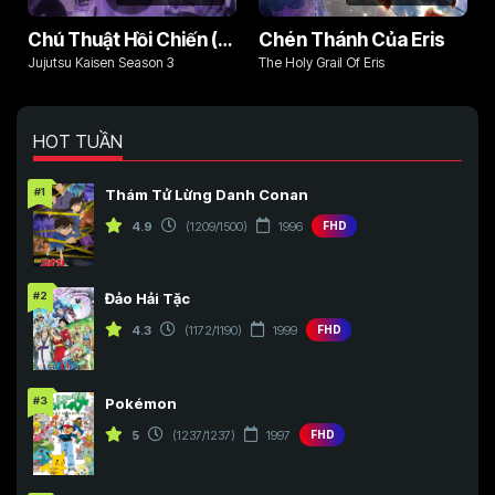
Chú Thuật Hồi Chiến (Phần 3)
Chén Thánh Của Eris
Jujutsu Kaisen Season 3
The Holy Grail Of Eris
HOT TUẦN
#1
Thám Tử Lừng Danh Conan
4.9
(1209/1500)
1996
FHD
#2
Đảo Hải Tặc
4.3
(1172/1190)
1999
FHD
#3
Pokémon
5
(1237/1237)
1997
FHD