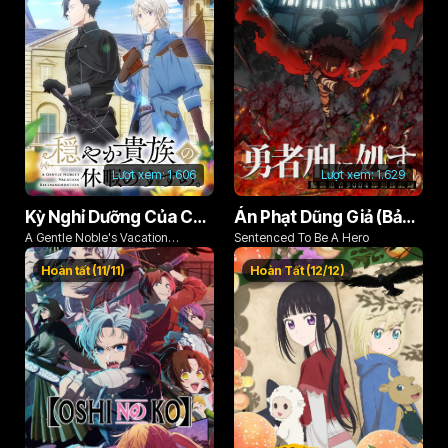
Lượt xem:
1.606
Lượt xem:
1.629
Kỳ Nghỉ Dưỡng Của Chàng Quý Tộc Ôn Hòa (Odayaka Kizoku no Kyuuka no Susume)
Án Phạt Dũng Giả (Bản Án Anh Hùng)
A Gentle Noble's Vacation
Sentenced To Be A Hero
Recommendation
Hoàn tất (11/11)
Hoàn Tất (12/12)