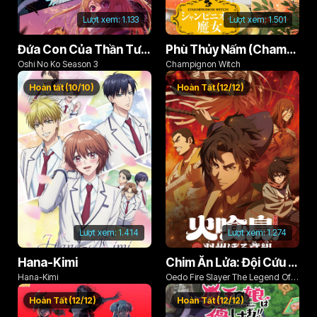
Lượt xem:
1.133
Lượt xem:
1.501
Đứa Con Của Thần Tượng (Phần 3)
Phù Thủy Nấm (Champignon no Majo)
Oshi No Ko Season 3
Champignon Witch
Hoàn tất (10/10)
Hoàn Tất (12/12)
Lượt xem:
1.414
Lượt xem:
1.274
Hana-Kimi
Chim Ăn Lửa: Đội Cứu Hỏa Rách Rưới Vùng Ushu
Hana-Kimi
Oedo Fire Slayer The Legend Of
Phoenix
Hoàn Tất (12/12)
Hoàn Tất (12/12)