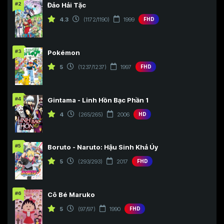
#2
Đảo Hải Tặc
4.3
(1172/1190)
1999
FHD
#3
Pokémon
5
(1237/1237)
1997
FHD
#4
Gintama - Linh Hồn Bạc Phần 1
4
(265/265)
2006
HD
#5
Boruto - Naruto: Hậu Sinh Khả Úy
5
(293/293)
2017
FHD
#6
Cô Bé Maruko
5
(97/97)
1990
FHD