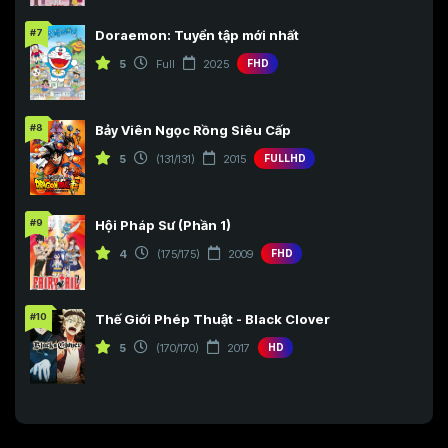
#7
Doraemon: Tuyển tập mới nhất
5
Full
2025
FHD
#8
Bảy Viên Ngọc Rồng Siêu Cấp
5
(131/131)
2015
FULLHD
#9
Hội Pháp Sư (Phần 1)
4
(175/175)
2009
FHD
#10
Thế Giới Phép Thuật - Black Clover
5
(170/170)
2017
HD