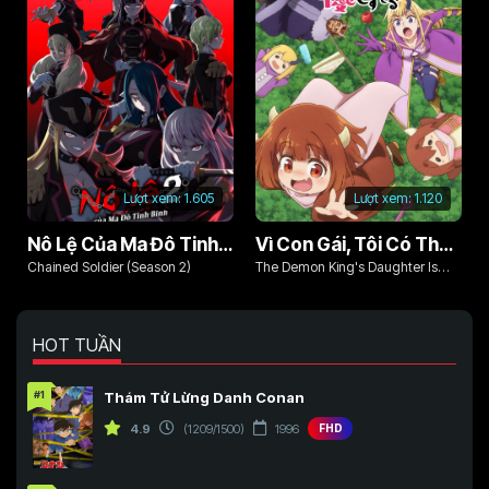
Lượt xem:
1.605
Lượt xem:
1.120
Nô Lệ Của Ma Đô Tinh Binh (Phần 2)
Vì Con Gái, Tôi Có Thể Đánh Bại Cả Ma Vương
Chained Soldier (Season 2)
The Demon King's Daughter Is
Too Kind!!
HOT TUẦN
#1
Thám Tử Lừng Danh Conan
4.9
(1209/1500)
1996
FHD