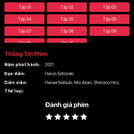
Tập 01
Tập 02
Tập 03
Tập 04
Tập 05
Tập 06
Tập 07
Tập 08
Tập 09
Tập 10
Tập 11
Thông Tin Phim
Năm phát hành:
2021
Đạo diễn:
Haruo Sotozaki
Diễn viên:
Hanae Natsuki
,
Kito Akari
,
Shimono Hiro
,
Thể loại:
Đánh giá phim