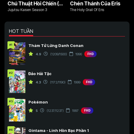
Chú Thuật Hồi Chiến (Phần 3)
Chén Thánh Của Eris
Jujutsu Kaisen Season 3
The Holy Grail Of Eris
HOT TUẦN
#1
Thám Tử Lừng Danh Conan
4.9
(1209/1500)
1996
FHD
#2
Đảo Hải Tặc
4.3
(1172/1190)
1999
FHD
#3
Pokémon
5
(1237/1237)
1997
FHD
#4
Gintama - Linh Hồn Bạc Phần 1