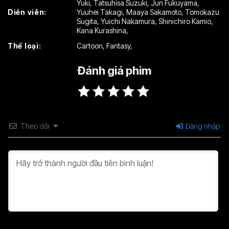
Yuki
,
Tatsuhisa Suzuki
,
Jun Fukuyama
,
Diễn viên:
Yuuhei Takagi
,
Maaya Sakamoto
,
Tomokazu
Sugita
,
Yuichi Nakamura
,
Shinichiro Kamio
,
Kana Kurashina
,
Thể loại:
Cartoon
,
Fantasy
,
Đánh giá phim
Theo dõi
Đăng nhập