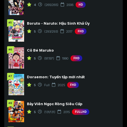
4
(265/265)
2006
HD
#5
Boruto - Naruto: Hậu Sinh Khả Úy
5
(293/293)
2017
FHD
#6
Cô Bé Maruko
5
(97/97)
1990
FHD
#7
Doraemon: Tuyển tập mới nhất
5
Full
2025
FHD
#8
Bảy Viên Ngọc Rồng Siêu Cấp
5
(131/131)
2015
FULLHD