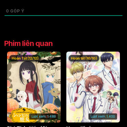
0
GÓP Ý
Phim liên quan
Hoàn Tất (12/12)
Hoàn tất (10/10)
Lượt xem:
1.488
Lượt xem:
1.400