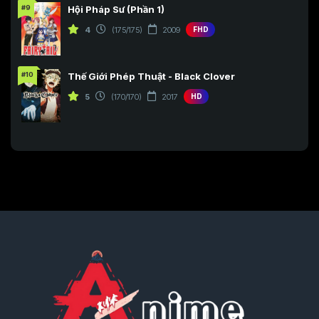
#9
Hội Pháp Sư (Phần 1)
4
(175/175)
2009
FHD
#10
Thế Giới Phép Thuật - Black Clover
5
(170/170)
2017
HD