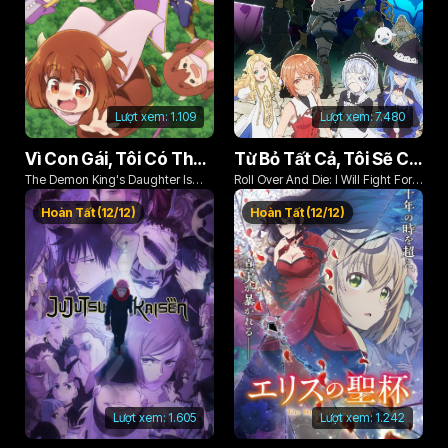
Lượt xem:
1.109
Lượt xem:
7.480
Vì Con Gái, Tôi Có Thể Đánh Bại Cả Ma Vương
Từ Bỏ Tất Cả, Tôi Sẽ Chiến Đấu Cho Một Cuộc Sống Bình Thường Với Tình Yêu Của Đời Mình Và Chiếc Thanh Kiếm Bị Nguyền Rủa!
The Demon King's Daughter Is
Roll Over And Die: I Will Fight For
Too Kind!!
An Ordinary Life With My Love And
Hoàn Tất (12/12)
Hoàn Tất (12/12)
Cursed Sword!
Lượt xem:
1.605
Lượt xem:
1.242