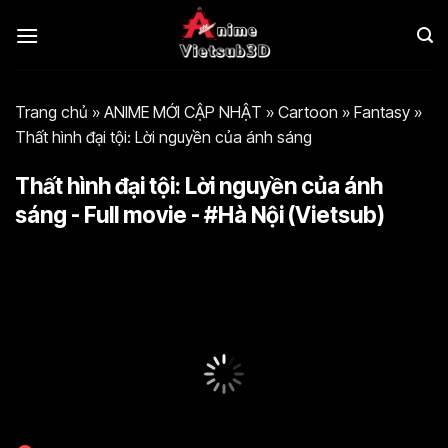
Bỏ
qua
nội
dung
Trang chủ
»
ANIME MỚI CẬP NHẬT
»
Cartoon
»
Fantasy
»
Thất hình đại tội: Lời nguyền của ánh sáng
Thất hình đại tội: Lời nguyền của ánh
sáng - Full movie - #Hà Nội (Vietsub)