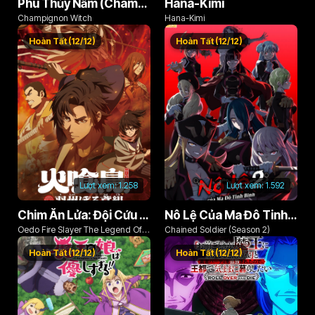
Phù Thủy Nấm (Champignon no Majo)
Hana-Kimi
Champignon Witch
Hana-Kimi
Hoàn Tất (12/12)
Hoàn Tất (12/12)
Lượt xem:
1.258
Lượt xem:
1.592
Chim Ăn Lửa: Đội Cứu Hỏa Rách Rưới Vùng Ushu
Nô Lệ Của Ma Đô Tinh Binh (Phần 2)
Oedo Fire Slayer The Legend Of
Chained Soldier (Season 2)
Phoenix
Hoàn Tất (12/12)
Hoàn Tất (12/12)