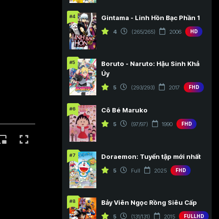
#4
Gintama - Linh Hồn Bạc Phần 1
4
(265/265)
2006
HD
#5
Boruto - Naruto: Hậu Sinh Khả
Úy
5
(293/293)
2017
FHD
#6
Cô Bé Maruko
5
(97/97)
1990
FHD
#7
Doraemon: Tuyển tập mới nhất
5
Full
2025
FHD
#8
Bảy Viên Ngọc Rồng Siêu Cấp
5
(131/131)
2015
FULLHD