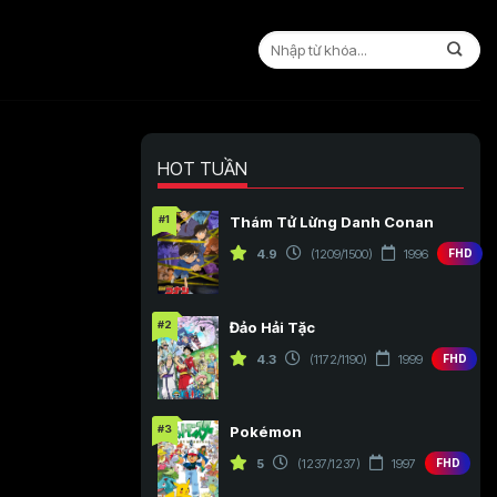
HOT TUẦN
#1
Thám Tử Lừng Danh Conan
4.9
(1209/1500)
1996
FHD
#2
Đảo Hải Tặc
4.3
(1172/1190)
1999
FHD
#3
Pokémon
5
(1237/1237)
1997
FHD