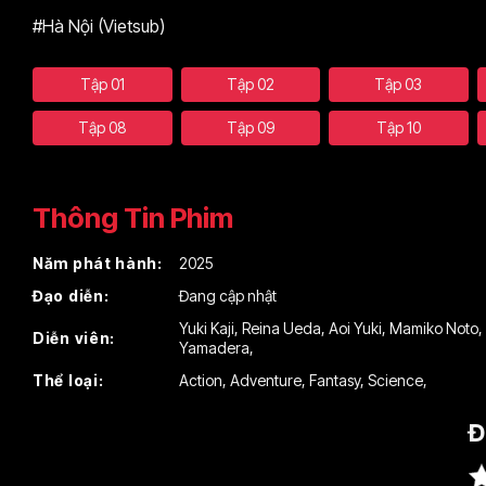
#Hà Nội (Vietsub)
Tập 01
Tập 02
Tập 03
Tập 08
Tập 09
Tập 10
Thông Tin Phim
Năm phát hành:
2025
Đạo diễn:
Đang cập nhật
Yuki Kaji
,
Reina Ueda
,
Aoi Yuki
,
Mamiko Noto
,
Diễn viên:
Yamadera
,
Thể loại:
Action
,
Adventure
,
Fantasy
,
Science
,
Đ