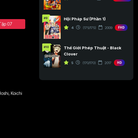
#9
Hội Pháp Sư (Phần 1)
Tập 07
4
(175/175)
2009
FHD
#10
Thế Giới Phép Thuật - Black
Clover
5
(170/170)
2017
HD
Hoshi
,
Koichi