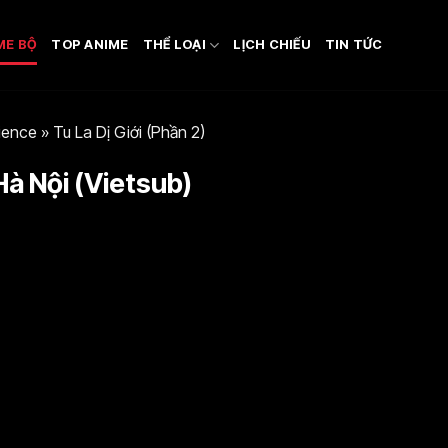
ME BỘ
TOP ANIME
THỂ LOẠI
LỊCH CHIẾU
TIN TỨC
ience
»
Tu La Dị Giới (Phần 2)
#Hà Nội (Vietsub)