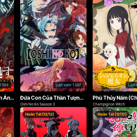
1.584
Lượt xem:
1.097
Lượt
Án Phạt Dũng Giả (Bản Án Anh Hùng)
Đứa Con Của Thần Tượng (Phần 3)
Oshi No Ko Season 3
Champignon Witch
Hoàn Tất (12/12)
Hoàn Tất (12/12)