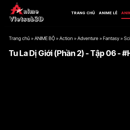
Bỏ
qua
TRANG CHỦ
ANIME LẺ
ANI
nội
dung
Trang chủ
»
ANIME BỘ
»
Action
»
Adventure
»
Fantasy
»
Sc
Tu La Dị Giới (Phần 2) - Tập 06 - 