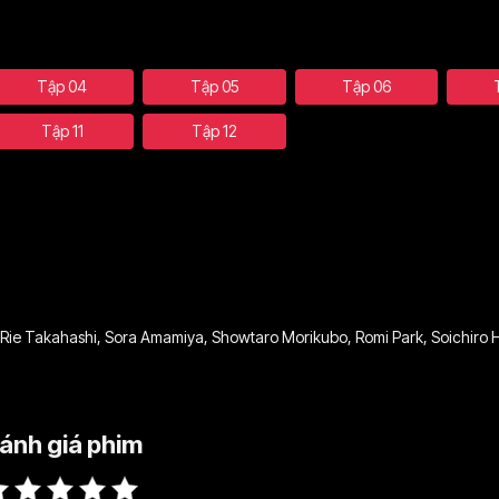
Tập 04
Tập 05
Tập 06
Tập 11
Tập 12
Rie Takahashi
,
Sora Amamiya
,
Showtaro Morikubo
,
Romi Park
,
Soichiro 
ánh giá phim