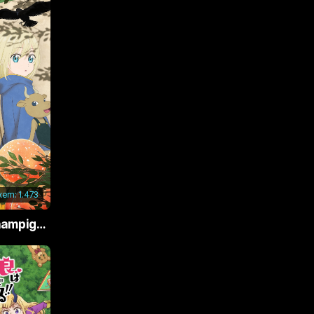
 xem:
1.473
Phù Thủy Nấm (Champignon no Majo)