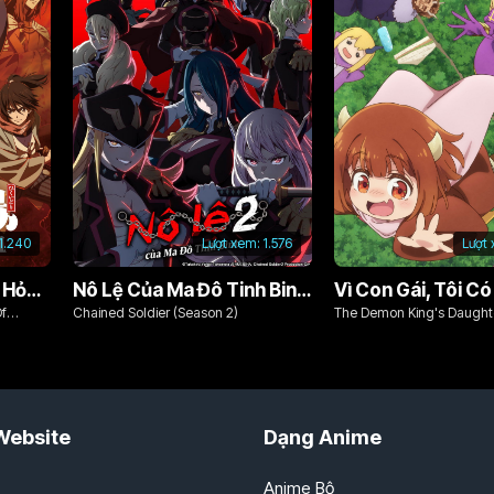
1.240
Lượt xem:
1.576
Lượt
Chim Ăn Lửa: Đội Cứu Hỏa Rách Rưới Vùng Ushu
Nô Lệ Của Ma Đô Tinh Binh (Phần 2)
Of
Chained Soldier (Season 2)
The Demon King's Daughte
Kind!!
Website
Dạng Anime
Anime Bộ