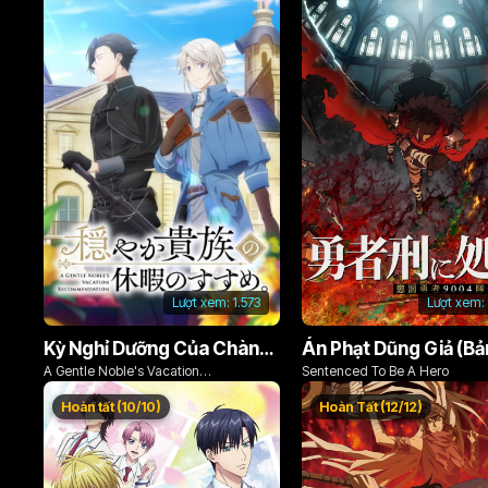
Lượt xem:
1.573
Lượt xem:
Kỳ Nghỉ Dưỡng Của Chàng Quý Tộc Ôn Hòa (Odayaka Kizoku no Kyuuka no Susume)
A Gentle Noble's Vacation
Sentenced To Be A Hero
Recommendation
Hoàn tất (10/10)
Hoàn Tất (12/12)