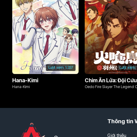
Lượt xem:
1.337
Lượt xem:
Hana-Kimi
Hana-Kimi
Oedo Fire Slayer The Legend 
Phoenix
Thông tin 
Giới thiệu