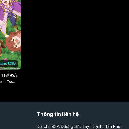
 xem:
1.095
Vì Con Gái, Tôi Có Thể Đánh Bại Cả Ma Vương
r Is Too
Thông tin liên hệ
Địa chỉ: 93A Đường S11, Tây Thạnh, Tân Phú,