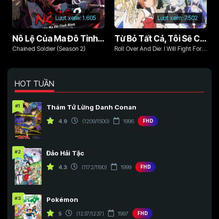
Lượt xem:
1.605
Lượt xem:
7.502
Nô Lệ Của Ma Đô Tinh Binh (Phần 2)
Từ Bỏ Tất Cả, Tôi Sẽ Chiến Đấu Cho Một Cuộc Sống Bình Thường Với Tình Yêu Của Đời Mình Và Chiếc Thanh Kiếm Bị Nguyền Rủa!
Chained Soldier (Season 2)
Roll Over And Die: I Will Fight For
An Ordinary Life With My Love And
Cursed Sword!
HOT TUẦN
#1
Thám Tử Lừng Danh Conan
4.9
(1209/1500)
1996
FHD
#2
Đảo Hải Tặc
4.3
(1172/1190)
1999
FHD
#3
Pokémon
5
(1237/1237)
1997
FHD