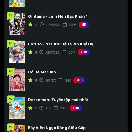
#4
Gintama - Linh Hồn Bạc Phần 1
4
(265/265)
2006
HD
#5
Boruto - Naruto: Hậu Sinh Khả Úy
5
(293/293)
2017
FHD
#6
Cô Bé Maruko
5
(97/97)
1990
FHD
#7
Doraemon: Tuyển tập mới nhất
5
Full
2025
FHD
#8
Bảy Viên Ngọc Rồng Siêu Cấp