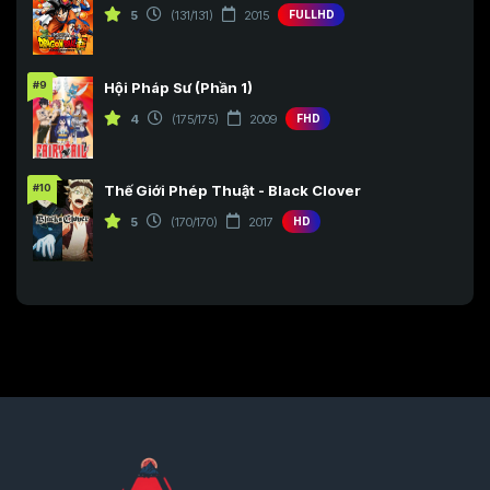
5
(131/131)
2015
FULLHD
#9
Hội Pháp Sư (Phần 1)
4
(175/175)
2009
FHD
#10
Thế Giới Phép Thuật - Black Clover
5
(170/170)
2017
HD