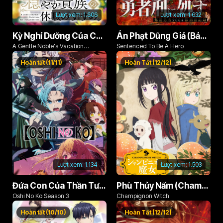
Lượt xem:
1.606
Lượt xem:
1.632
Kỳ Nghỉ Dưỡng Của Chàng Quý Tộc Ôn Hòa (Odayaka Kizoku no Kyuuka no Susume)
Án Phạt Dũng Giả (Bản Án Anh Hùng)
A Gentle Noble's Vacation
Sentenced To Be A Hero
Recommendation
Hoàn tất (11/11)
Hoàn Tất (12/12)
Lượt xem:
1.134
Lượt xem:
1.503
Đứa Con Của Thần Tượng (Phần 3)
Phù Thủy Nấm (Champignon no Majo)
Oshi No Ko Season 3
Champignon Witch
Hoàn tất (10/10)
Hoàn Tất (12/12)