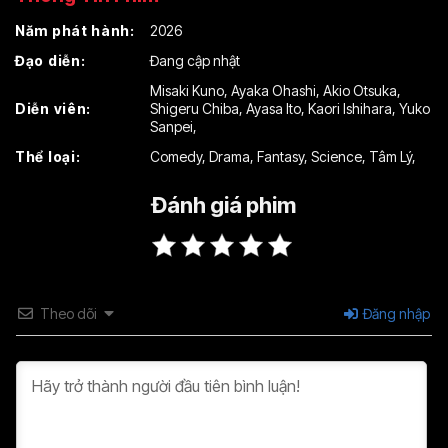
Năm phát hành:
2026
Đạo diễn:
Đang cập nhật
Misaki Kuno
,
Ayaka Ohashi
,
Akio Otsuka
,
Diễn viên:
Shigeru Chiba
,
Ayasa Ito
,
Kaori Ishihara
,
Yuko
Sanpei
,
Thể loại:
Comedy
,
Drama
,
Fantasy
,
Science
,
Tâm Lý
,
Đánh giá phim
Theo dõi
Đăng nhập