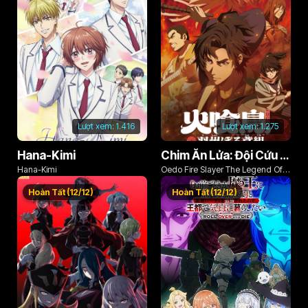
Lượt xem:
1.416
Lượt xem:
1.275
Hana-Kimi
Chim Ăn Lửa: Đội Cứu Hỏa Rách Rưới Vùng Ushu
Hana-Kimi
Oedo Fire Slayer The Legend Of
Phoenix
Hoàn Tất (12/12)
Hoàn Tất (12/12)