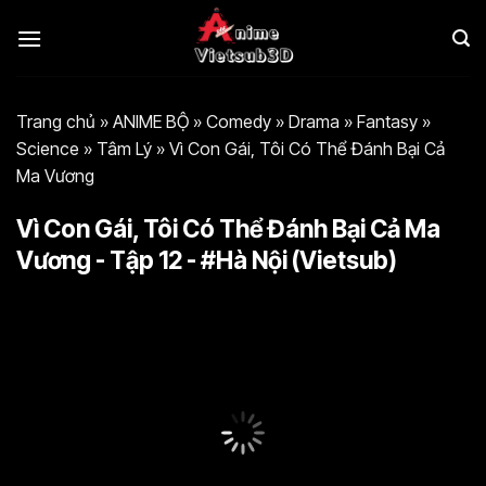
Bỏ
qua
nội
dung
Trang chủ
»
ANIME BỘ
»
Comedy
»
Drama
»
Fantasy
»
Science
»
Tâm Lý
»
Vì Con Gái, Tôi Có Thể Đánh Bại Cả
Ma Vương
Vì Con Gái, Tôi Có Thể Đánh Bại Cả Ma
Vương - Tập 12 - #Hà Nội (Vietsub)