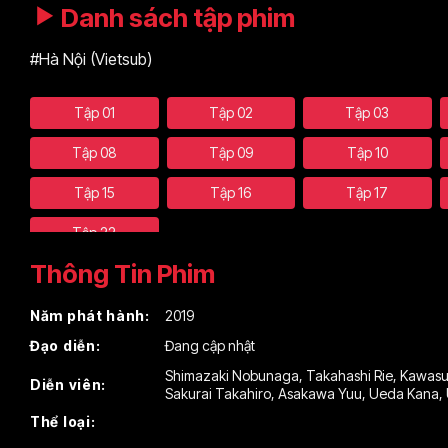
Danh sách tập phim
#Hà Nội (Vietsub)
Tập 01
Tập 02
Tập 03
Tập 08
Tập 09
Tập 10
Tập 15
Tập 16
Tập 17
Tập 22
Thông Tin Phim
Năm phát hành:
2019
Đạo diễn:
Đang cập nhật
Shimazaki Nobunaga
,
Takahashi Rie
,
Kawasu
Diễn viên:
Sakurai Takahiro
,
Asakawa Yuu
,
Ueda Kana
,
Thể loại: