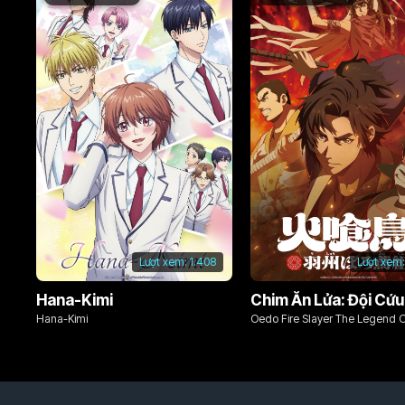
Lượt xem:
1.408
Lượt xem:
Hana-Kimi
Hana-Kimi
Oedo Fire Slayer The Legend 
Phoenix