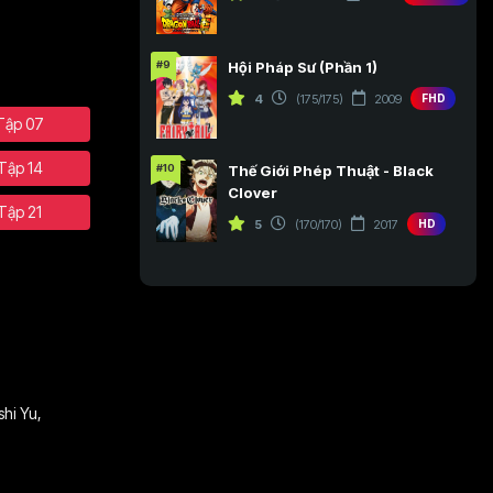
#9
Hội Pháp Sư (Phần 1)
4
(175/175)
2009
FHD
Tập 07
Tập 14
#10
Thế Giới Phép Thuật - Black
Clover
Tập 21
5
(170/170)
2017
HD
hi Yu
,