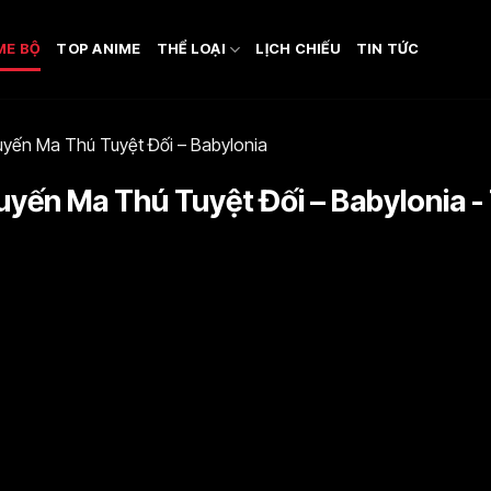
ME BỘ
TOP ANIME
THỂ LOẠI
LỊCH CHIẾU
TIN TỨC
yến Ma Thú Tuyệt Đối – Babylonia
yến Ma Thú Tuyệt Đối – Babylonia -