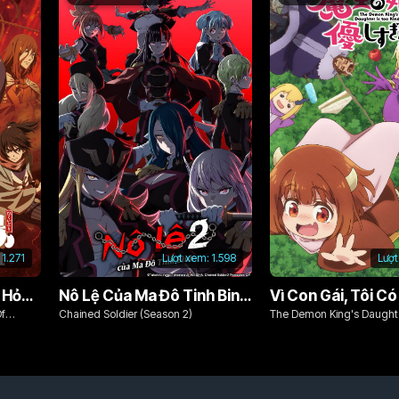
1.271
Lượt xem:
1.598
Lượt
Chim Ăn Lửa: Đội Cứu Hỏa Rách Rưới Vùng Ushu
Nô Lệ Của Ma Đô Tinh Binh (Phần 2)
Of
Chained Soldier (Season 2)
The Demon King's Daughte
Kind!!