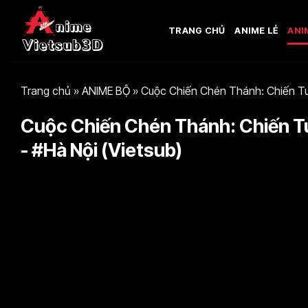
Bỏ
qua
TRANG CHỦ
ANIME LẺ
ANI
nội
dung
Trang chủ
»
ANIME BỘ
»
Cuộc Chiến Chén Thánh: Chiến Tu
Cuộc Chiến Chén Thánh: Chiến Tu
- #Hà Nội (Vietsub)