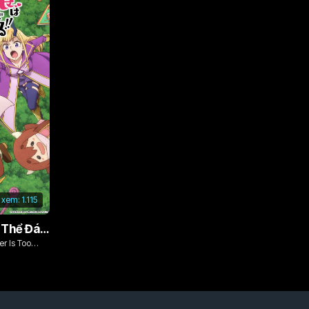
 xem:
1.115
Vì Con Gái, Tôi Có Thể Đánh Bại Cả Ma Vương
r Is Too