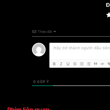
Đ
Theo dõi
0
GÓP Ý
Phim liên quan