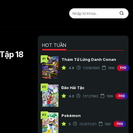
HOT TUẦN
 Tập 18
#1
Thám Tử Lừng Danh Conan
4.9
(1209/1500)
1996
FHD
#2
Đảo Hải Tặc
4.3
(1172/1190)
1999
FHD
#3
Pokémon
5
(1237/1237)
1997
FHD