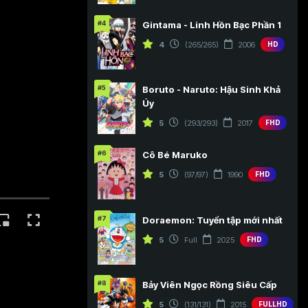
#4
Gintama - Linh Hồn Bạc Phần 1
4
(265/265)
2006
HD
#5
Boruto - Naruto: Hậu Sinh Khả
Úy
5
(293/293)
2017
FHD
#6
Cô Bé Maruko
5
(97/97)
1990
FHD
#7
Doraemon: Tuyển tập mới nhất
5
Full
2025
FHD
#8
Bảy Viên Ngọc Rồng Siêu Cấp
5
(131/131)
2015
FULLHD