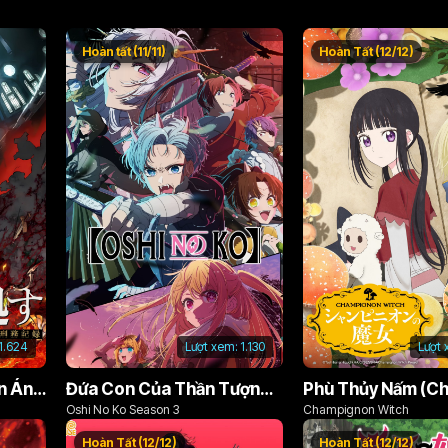
Hoàn tất (11/11)
Hoàn Tất (12/12)
1.624
Lượt xem:
1.130
Lượt 
Án Phạt Dũng Giả (Bản Án Anh Hùng)
Đứa Con Của Thần Tượng (Phần 3)
Oshi No Ko Season 3
Champignon Witch
Hoàn Tất (12/12)
Hoàn Tất (12/12)