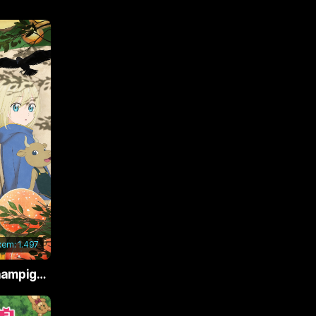
xem:
1.497
Phù Thủy Nấm (Champignon no Majo)