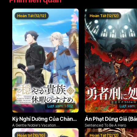
Hoàn Tất (12/12)
Hoàn Tất (12/12)
Lượt xem:
1.602
Lượt xem:
Kỳ Nghỉ Dưỡng Của Chàng Quý Tộc Ôn Hòa (Odayaka Kizoku no Kyuuka no Susume)
A Gentle Noble's Vacation
Sentenced To Be A Hero
Recommendation
Hoàn tất (10/10)
Hoàn Tất (12/12)