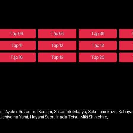
Tập 04
Tập 05
Tập 06
Tập 11
Tập 12
Tập 13
Tập 18
Tập 19
Tập 20
mi Ayako
,
Suzumura Kenichi
,
Sakamoto Maaya
,
Seki Tomokazu
,
Kobayas
Uchiyama Yumi
,
Hayami Saori
,
Inada Tetsu
,
Miki Shinichiro
,