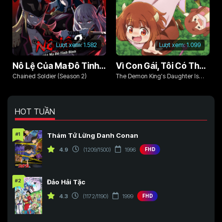
Lượt xem:
1.582
Lượt xem:
1.099
Nô Lệ Của Ma Đô Tinh Binh (Phần 2)
Vì Con Gái, Tôi Có Thể Đánh Bại Cả Ma Vương
Chained Soldier (Season 2)
The Demon King's Daughter Is
Too Kind!!
HOT TUẦN
#1
Thám Tử Lừng Danh Conan
4.9
(1209/1500)
1996
FHD
#2
Đảo Hải Tặc
4.3
(1172/1190)
1999
FHD