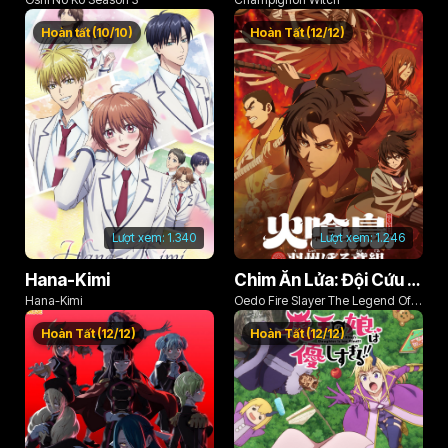
Hoàn tất (10/10)
Hoàn Tất (12/12)
Lượt xem:
1.340
Lượt xem:
1.246
Hana-Kimi
Chim Ăn Lửa: Đội Cứu Hỏa Rách Rưới Vùng Ushu
Hana-Kimi
Oedo Fire Slayer The Legend Of
Phoenix
Hoàn Tất (12/12)
Hoàn Tất (12/12)