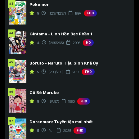
#3
Pokémon
5
(1237/1237)
1997
FHD
#4
Gintama - Linh Hồn Bạc Phần 1
4
(265/265)
2006
HD
#5
Boruto - Naruto: Hậu Sinh Khả Úy
5
(293/293)
2017
FHD
#6
Cô Bé Maruko
5
(97/97)
1990
FHD
#7
Doraemon: Tuyển tập mới nhất
5
Full
2025
FHD