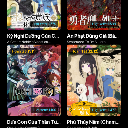
Lượt xem:
1.579
Lượt xem:
1.588
Kỳ Nghỉ Dưỡng Của Chàng Quý Tộc Ôn Hòa (Odayaka Kizoku no Kyuuka no Susume)
Án Phạt Dũng Giả (Bản Án Anh Hùng)
A Gentle Noble's Vacation
Sentenced To Be A Hero
Recommendation
Hoàn tất (11/11)
Hoàn Tất (12/12)
Lượt xem:
1.100
Lượt xem:
1.477
Đứa Con Của Thần Tượng (Phần 3)
Phù Thủy Nấm (Champignon no Majo)
Oshi No Ko Season 3
Champignon Witch