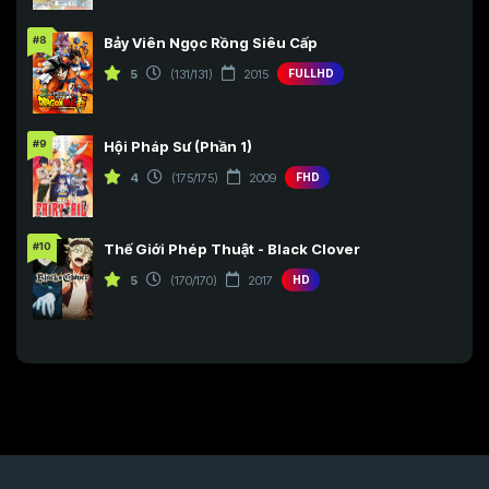
#8
Bảy Viên Ngọc Rồng Siêu Cấp
5
(131/131)
2015
FULLHD
#9
Hội Pháp Sư (Phần 1)
4
(175/175)
2009
FHD
#10
Thế Giới Phép Thuật - Black Clover
5
(170/170)
2017
HD