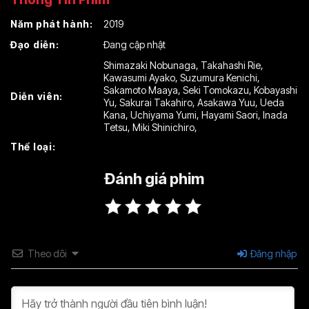
Tập 13
Tập 14
Tập 15
Năm phát hành:
2019
Tập 16
Tập 17
Tập 18
Đạo diễn:
Đang cập nhật
Tập 19
Tập 20
Tập 21
Shimazaki Nobunaga
,
Takahashi Rie
,
Kawasumi Ayako
,
Suzumura Kenichi
,
Tập 22
Sakamoto Maaya
,
Seki Tomokazu
,
Kobayashi
Diễn viên:
Yu
,
Sakurai Takahiro
,
Asakawa Yuu
,
Ueda
Kana
,
Uchiyama Yumi
,
Hayami Saori
,
Inada
Tetsu
,
Miki Shinichiro
,
Thể loại:
Đánh giá phim
Theo dõi
Đăng nhập