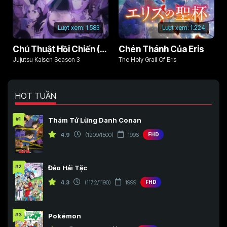
Lượt xem:
1.583
Lượt xem:
1.224
Chú Thuật Hồi Chiến (Phần 3)
Chén Thánh Của Eris
Jujutsu Kaisen Season 3
The Holy Grail Of Eris
HOT TUẦN
#1
Thám Tử Lừng Danh Conan
4.9
(1209/1500)
1996
FHD
#2
Đảo Hải Tặc
4.3
(1172/1190)
1999
FHD
#3
Pokémon