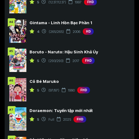
5
(1237/1237)
1997
FHD
#4
Gintama - Linh Hồn Bạc Phần 1
4
(265/265)
2006
HD
#5
Boruto - Naruto: Hậu Sinh Khả Úy
5
(293/293)
2017
FHD
#6
Cô Bé Maruko
5
(97/97)
1990
FHD
#7
Doraemon: Tuyển tập mới nhất
5
Full
2025
FHD