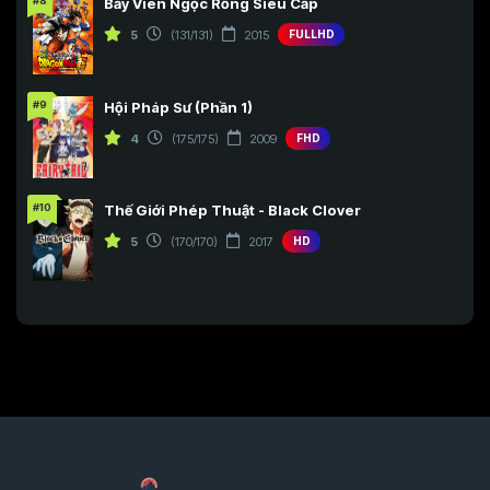
#8
Bảy Viên Ngọc Rồng Siêu Cấp
5
(131/131)
2015
FULLHD
#9
Hội Pháp Sư (Phần 1)
4
(175/175)
2009
FHD
#10
Thế Giới Phép Thuật - Black Clover
5
(170/170)
2017
HD