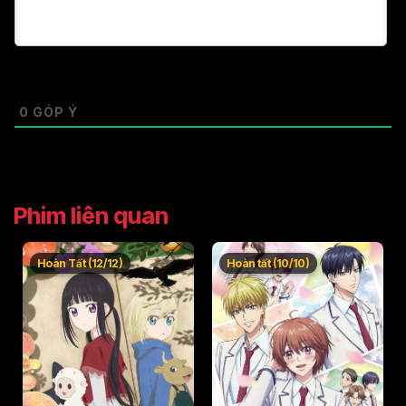
0
GÓP Ý
Phim liên quan
Hoàn Tất (12/12)
Hoàn tất (10/10)