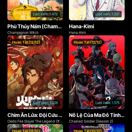
Lượt xem:
1.472
Lượt xem:
1.337
Phù Thủy Nấm (Champignon no Majo)
Hana-Kimi
Champignon Witch
Hana-Kimi
Hoàn Tất (12/12)
Hoàn Tất (12/12)
Lượt xem:
1.238
Lượt xem:
1.575
Chim Ăn Lửa: Đội Cứu Hỏa Rách Rưới Vùng Ushu
Nô Lệ Của Ma Đô Tinh Binh (Phần 2)
Oedo Fire Slayer The Legend Of
Chained Soldier (Season 2)
Phoenix
Hoàn Tất (12/12)
Hoàn Tất (12/12)