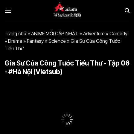
Bỏ
qua
nội
dung
Trang chủ
»
ANIME MỚI CẬP NHẬT
»
Adventure
»
Comedy
»
Drama
»
Fantasy
»
Science
»
Gia Sư Của Công Tước
Tiểu Thư
Gia Sư Của Công Tước Tiểu Thư - Tập 06
- #Hà Nội (Vietsub)