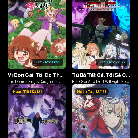
Lượt xem:
1.092
Lượt xem:
7.466
Vì Con Gái, Tôi Có Thể Đánh Bại Cả Ma Vương
Từ Bỏ Tất Cả, Tôi Sẽ Chiến Đấu Cho Một Cuộc Sống Bình Thường Với Tình Yêu Của Đời Mình Và Chiếc Thanh Kiếm Bị Nguyền Rủa!
The Demon King's Daughter Is
Roll Over And Die: I Will Fight For
Too Kind!!
An Ordinary Life With My Love And
Hoàn Tất (12/12)
Hoàn Tất (12/12)
Cursed Sword!