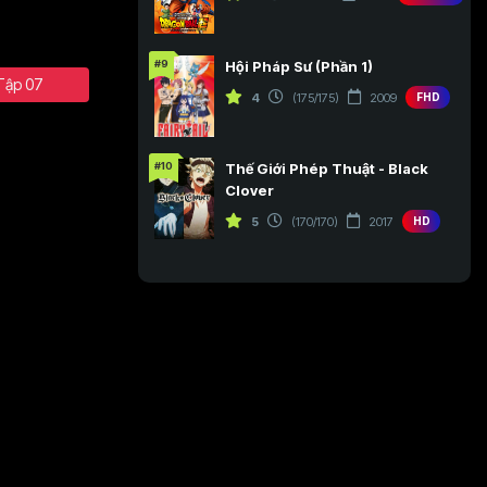
#9
Hội Pháp Sư (Phần 1)
Tập 07
4
(175/175)
2009
FHD
#10
Thế Giới Phép Thuật - Black
Clover
5
(170/170)
2017
HD