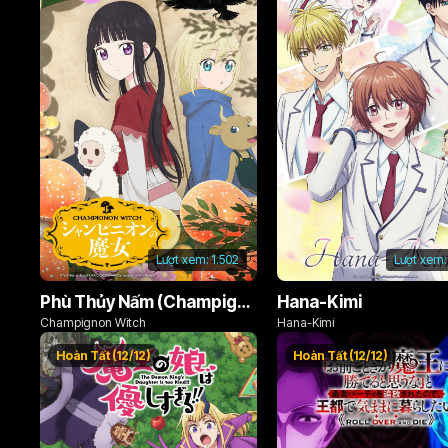
Lượt xem:
1.502
Lượt xem:
Phù Thủy Nấm (Champignon no Majo)
Hana-Kimi
Champignon Witch
Hana-Kimi
Hoàn Tất (12/12)
Hoàn Tất (12/12)