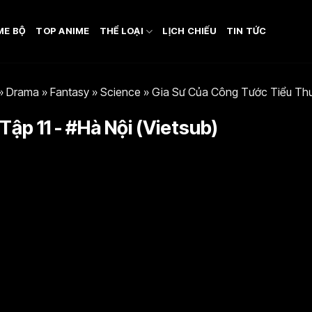
ME BỘ
TOP ANIME
THỂ LOẠI
LỊCH CHIẾU
TIN TỨC
»
Drama
»
Fantasy
»
Science
»
Gia Sư Của Công Tước Tiểu Th
ập 11 - #Hà Nội (Vietsub)