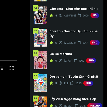
#4
Gintama - Linh Hồn Bạc Phần 1
4
(265/265)
2006
HD
#5
Boruto - Naruto: Hậu Sinh Khả
Úy
5
(293/293)
2017
FHD
#6
Cô Bé Maruko
5
(97/97)
1990
FHD
#7
Doraemon: Tuyển tập mới nhất
5
Full
2025
FHD
#8
Bảy Viên Ngọc Rồng Siêu Cấp
5
(131/131)
2015
FULLHD