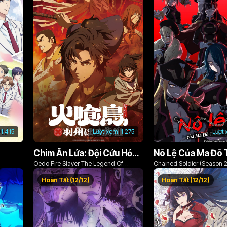
1.415
Lượt xem:
1.275
Lượt
Chim Ăn Lửa: Đội Cứu Hỏa Rách Rưới Vùng Ushu
Oedo Fire Slayer The Legend Of
Chained Soldier (Season 2
Phoenix
Hoàn Tất (12/12)
Hoàn Tất (12/12)