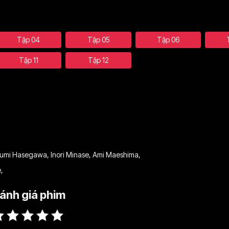
Tập 04
Tập 05
Tập 06
Tập 11
Tập 12
kumi Hasegawa
,
Inori Minase
,
Ami Maeshima
,
e
,
ánh giá phim