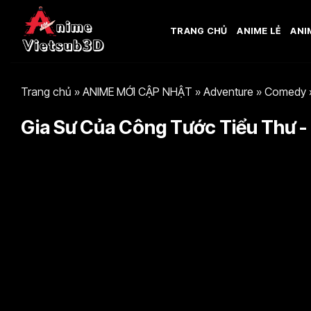
Bỏ
qua
TRANG CHỦ
ANIME LẺ
ANI
nội
dung
Trang chủ
»
ANIME MỚI CẬP NHẬT
»
Adventure
»
Comedy
Gia Sư Của Công Tước Tiểu Thư - T