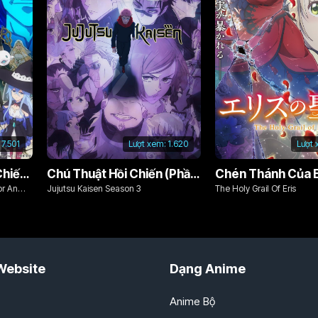
7.501
Lượt xem:
1.620
Lượt 
Từ Bỏ Tất Cả, Tôi Sẽ Chiến Đấu Cho Một Cuộc Sống Bình Thường Với Tình Yêu Của Đời Mình Và Chiếc Thanh Kiếm Bị Nguyền Rủa!
Chú Thuật Hồi Chiến (Phần 3)
Chén Thánh Của E
or An
Jujutsu Kaisen Season 3
The Holy Grail Of Eris
d Cursed
Website
Dạng Anime
Anime Bộ