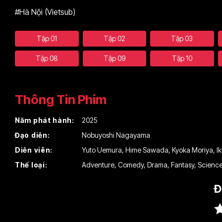
#Hà Nội (Vietsub)
Tập 01
Tập 02
Tập 03
Tập 08
Tập 09
Tập 10
Thông Tin Phim
Năm phát hành:
2025
Đạo diễn:
Nobuyoshi Nagayama
Diễn viên:
Yuto Uemura
,
Hime Sawada
,
Kyoka Moriya
,
I
Thể loại:
Adventure
,
Comedy
,
Drama
,
Fantasy
,
Scienc
Đ