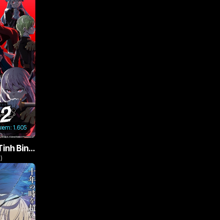
 xem:
1.605
Nô Lệ Của Ma Đô Tinh Binh (Phần 2)
)