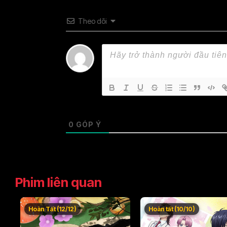
Theo dõi
0
GÓP Ý
Phim liên quan
Hoàn Tất (12/12)
Hoàn tất (10/10)