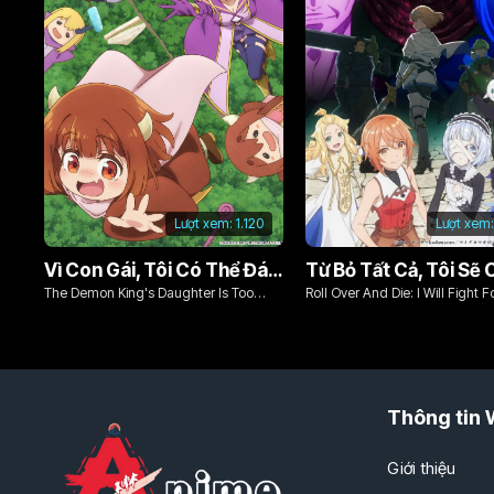
Lượt xem:
1.120
Lượt xem:
Vì Con Gái, Tôi Có Thể Đánh Bại Cả Ma Vương
The Demon King's Daughter Is Too
Roll Over And Die: I Will Fight F
Kind!!
Ordinary Life With My Love An
Sword!
Thông tin 
Giới thiệu