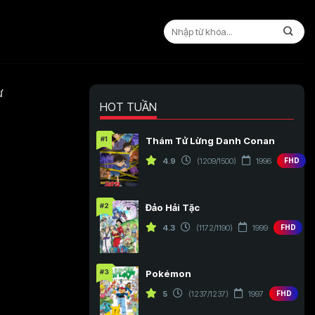
ư
HOT TUẦN
#1
Thám Tử Lừng Danh Conan
4.9
(1209/1500)
1996
FHD
#2
Đảo Hải Tặc
4.3
(1172/1190)
1999
FHD
#3
Pokémon
5
(1237/1237)
1997
FHD