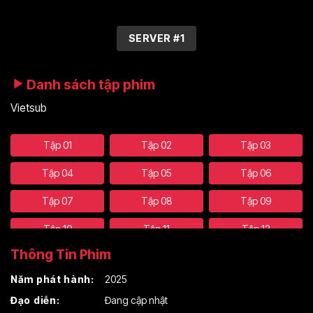
SERVER #1
Danh sách tập phim
Vietsub
Tập 01
Tập 02
Tập 03
Tập 04
Tập 05
Tập 06
Tập 07
Tập 08
Tập 09
Tập 10
Tập 11
Tập 12
Thông Tin Phim
Tập 13
Tập 14
Tập 15
Năm phát hành:
2025
Tập 16
Tập 17
Tập 18
Đạo diễn:
Đang cập nhật
Tập 19
Tập 20
Tập 21