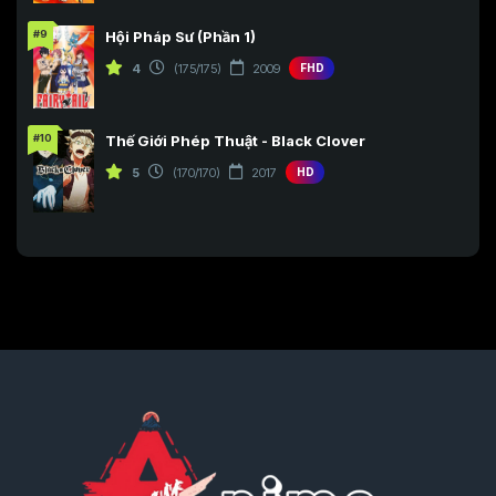
#9
Hội Pháp Sư (Phần 1)
4
(175/175)
2009
FHD
#10
Thế Giới Phép Thuật - Black Clover
5
(170/170)
2017
HD