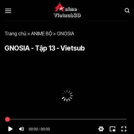
Bỏ
qua
nội
dung
Trang chủ
»
ANIME BỘ
»
GNOSIA
GNOSIA - Tập 13 - Vietsub
00:00 / 00:00