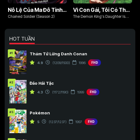
Nô Lệ Của Ma Đô Tinh Binh (Phần 2)
Vì Con Gái, Tôi Có Thể Đánh Bại Cả Ma Vương
Chained Soldier (Season 2)
The Demon King's Daughter Is
Too Kind!!
HOT TUẦN
#1
Thám Tử Lừng Danh Conan
4.9
(1209/1500)
1996
FHD
#2
Đảo Hải Tặc
4.3
(1172/1190)
1999
FHD
#3
Pokémon
5
(1237/1237)
1997
FHD