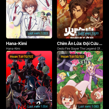
Lượt xem:
1.323
Lượt xem:
1.230
Hana-Kimi
Chim Ăn Lửa: Đội Cứu Hỏa Rách Rưới Vùng Ushu
Hana-Kimi
Oedo Fire Slayer The Legend Of
Phoenix
Hoàn Tất (12/12)
Hoàn Tất (12/12)
Lượt xem:
1.554
Lượt xem:
1.083