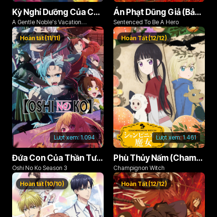
Kỳ Nghỉ Dưỡng Của Chàng Quý Tộc Ôn Hòa (Odayaka Kizoku no Kyuuka no Susume)
Án Phạt Dũng Giả (Bản Án Anh Hùng)
A Gentle Noble's Vacation
Sentenced To Be A Hero
Recommendation
Hoàn tất (11/11)
Hoàn Tất (12/12)
Lượt xem:
1.094
Lượt xem:
1.461
Đứa Con Của Thần Tượng (Phần 3)
Phù Thủy Nấm (Champignon no Majo)
Oshi No Ko Season 3
Champignon Witch
Hoàn tất (10/10)
Hoàn Tất (12/12)