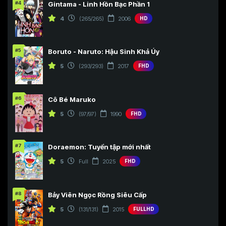
#4
Gintama - Linh Hồn Bạc Phần 1
4
(265/265)
2006
HD
#5
Boruto - Naruto: Hậu Sinh Khả Úy
5
(293/293)
2017
FHD
#6
Cô Bé Maruko
5
(97/97)
1990
FHD
#7
Doraemon: Tuyển tập mới nhất
5
Full
2025
FHD
#8
Bảy Viên Ngọc Rồng Siêu Cấp
5
(131/131)
2015
FULLHD