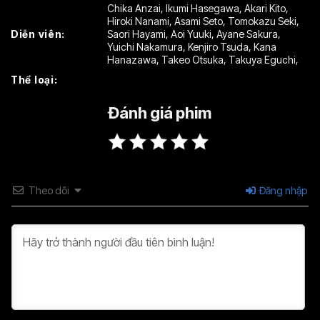
Chika Anzai
,
Ikumi Hasegawa
,
Akari Kito
,
Hiroki Nanami
,
Asami Seto
,
Tomokazu Seki
,
Diễn viên:
Saori Hayami
,
Aoi Yuuki
,
Ayane Sakura
,
Yuichi Nakamura
,
Kenjiro Tsuda
,
Kana
Hanazawa
,
Takeo Otsuka
,
Takuya Eguchi
,
Thể loại:
Đánh giá phim
Theo dõi
Đăng nhập