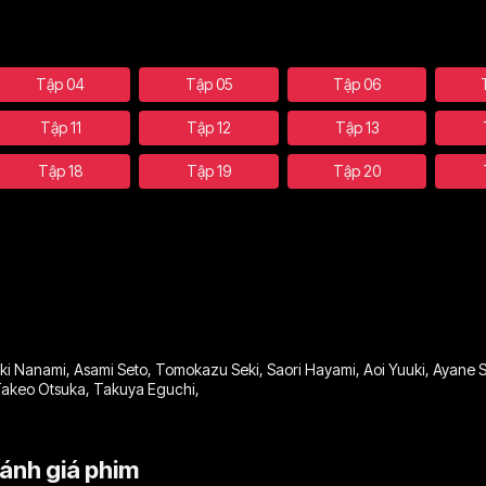
Tập 04
Tập 05
Tập 06
Tập 11
Tập 12
Tập 13
Tập 18
Tập 19
Tập 20
oki Nanami
,
Asami Seto
,
Tomokazu Seki
,
Saori Hayami
,
Aoi Yuuki
,
Ayane 
akeo Otsuka
,
Takuya Eguchi
,
ánh giá phim