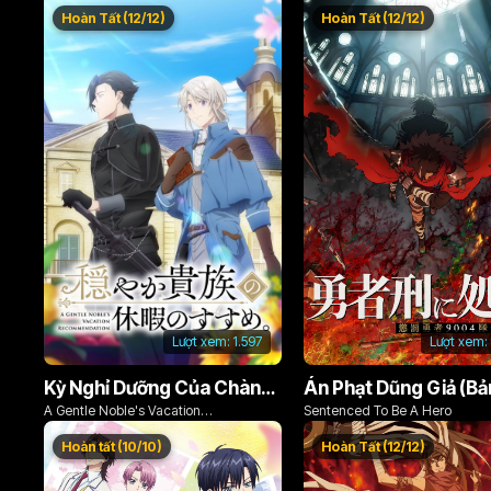
Hoàn Tất (12/12)
Hoàn Tất (12/12)
Lượt xem:
1.597
Lượt xem:
Kỳ Nghỉ Dưỡng Của Chàng Quý Tộc Ôn Hòa (Odayaka Kizoku no Kyuuka no Susume)
A Gentle Noble's Vacation
Sentenced To Be A Hero
Recommendation
Hoàn tất (10/10)
Hoàn Tất (12/12)