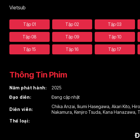
Vietsub
Tập 01
Tập 02
Tập 03
Tập 08
Tập 09
Tập 10
Tập 15
Tập 16
Tập 17
Thông Tin Phim
Năm phát hành:
2025
Đạo diễn:
Đang cập nhật
Chika Anzai
,
Ikumi Hasegawa
,
Akari Kito
,
Hir
Diễn viên:
Nakamura
,
Kenjiro Tsuda
,
Kana Hanazawa
,
T
Thể loại:
Đ