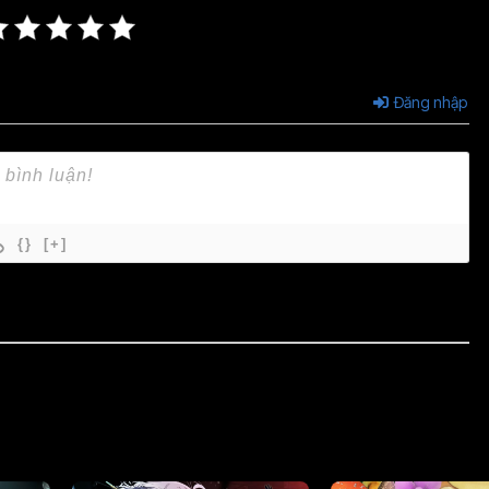
Đăng nhập
{}
[+]