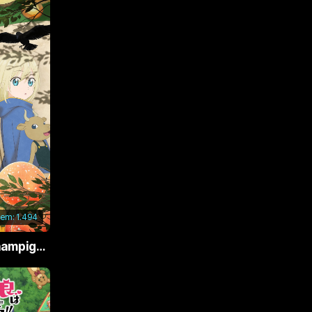
xem:
1.494
Phù Thủy Nấm (Champignon no Majo)