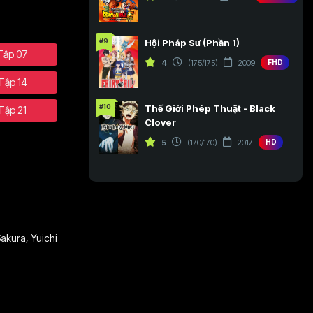
#9
Hội Pháp Sư (Phần 1)
Tập 07
4
(175/175)
2009
FHD
Tập 14
#10
Thế Giới Phép Thuật - Black
Tập 21
Clover
5
(170/170)
2017
HD
Sakura
,
Yuichi