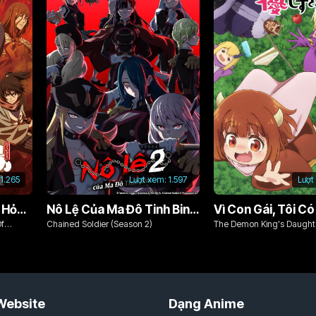
1.265
Lượt xem:
1.597
Lượt
Chim Ăn Lửa: Đội Cứu Hỏa Rách Rưới Vùng Ushu
Nô Lệ Của Ma Đô Tinh Binh (Phần 2)
Of
Chained Soldier (Season 2)
The Demon King's Daughte
Kind!!
Website
Dạng Anime