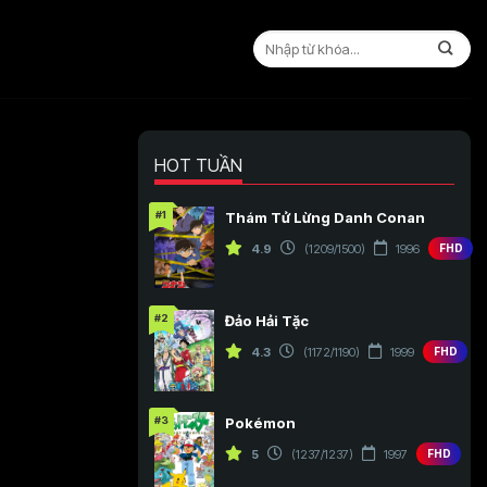
HOT TUẦN
#1
Thám Tử Lừng Danh Conan
4.9
(1209/1500)
1996
FHD
#2
Đảo Hải Tặc
4.3
(1172/1190)
1999
FHD
#3
Pokémon
5
(1237/1237)
1997
FHD