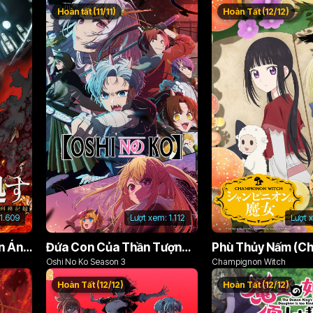
Hoàn tất (11/11)
Hoàn Tất (12/12)
1.609
Lượt xem:
1.112
Lượt 
Án Phạt Dũng Giả (Bản Án Anh Hùng)
Đứa Con Của Thần Tượng (Phần 3)
Oshi No Ko Season 3
Champignon Witch
Hoàn Tất (12/12)
Hoàn Tất (12/12)