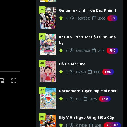
#4
Gintama - Linh Hồn Bạc Phần 1
4
(265/265)
2006
HD
#5
Boruto - Naruto: Hậu Sinh Khả
Úy
5
(293/293)
2017
FHD
#6
Cô Bé Maruko
5
(97/97)
1990
FHD
#7
Doraemon: Tuyển tập mới nhất
5
Full
2025
FHD
#8
Bảy Viên Ngọc Rồng Siêu Cấp
5
(131/131)
2015
FULLHD