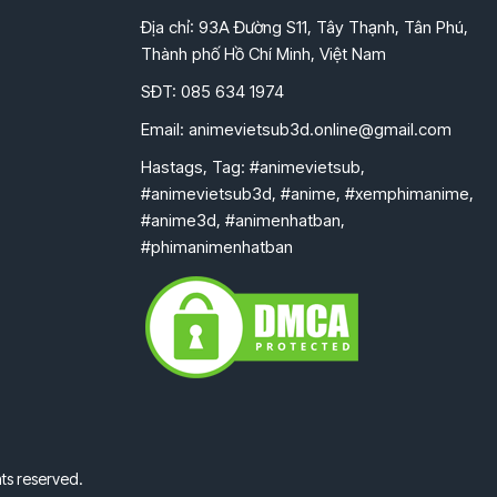
Địa chỉ: 93A Đường S11, Tây Thạnh, Tân Phú,
Thành phố Hồ Chí Minh, Việt Nam
SĐT: 085 634 1974
Email:
animevietsub3d.online@gmail.com
Hastags, Tag: #animevietsub,
#animevietsub3d, #anime, #xemphimanime,
#anime3d, #animenhatban,
#phimanimenhatban
ts reserved.