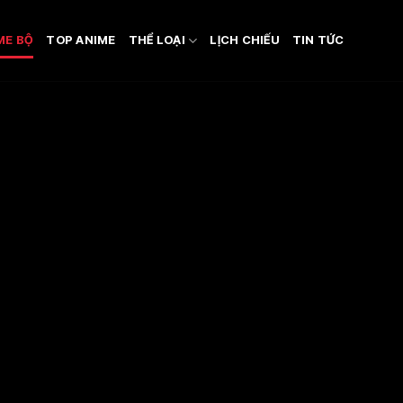
ME BỘ
TOP ANIME
THỂ LOẠI
LỊCH CHIẾU
TIN TỨC