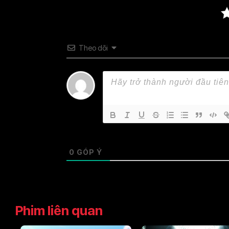
Theo dõi
0
GÓP Ý
Phim liên quan