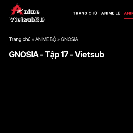
Bỏ
qua
TRANG CHỦ
ANIME LẺ
ANI
nội
dung
Trang chủ
»
ANIME BỘ
»
GNOSIA
GNOSIA - Tập 17 - Vietsub