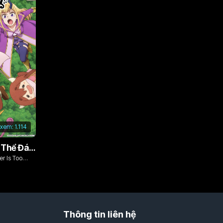
 xem:
1.114
Vì Con Gái, Tôi Có Thể Đánh Bại Cả Ma Vương
r Is Too
Thông tin liên hệ