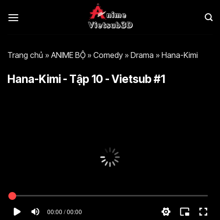
Bỏ
qua
nội
dung
Trang chủ
»
ANIME BỘ
»
Comedy
»
Drama
»
Hana-Kimi
Hana-Kimi - Tập 10 - Vietsub #1
00:00 / 00:00