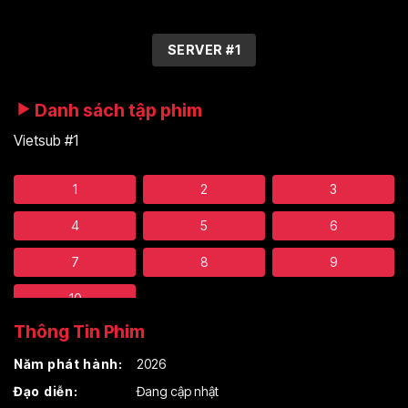
SERVER #1
Danh sách tập phim
Vietsub #1
1
2
3
4
5
6
7
8
9
10
Thông Tin Phim
Năm phát hành:
2026
Đạo diễn:
Đang cập nhật