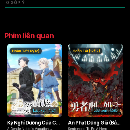
0
GÓP Ý
Phim liên quan
Hoàn Tất (12/12)
Hoàn Tất (12/12)
Lượt xem:
1.574
Lượt xem:
1.585
Kỳ Nghỉ Dưỡng Của Chàng Quý Tộc Ôn Hòa (Odayaka Kizoku no Kyuuka no Susume)
Án Phạt Dũng Giả (Bản Án Anh Hùng)
A Gentle Noble's Vacation
Sentenced To Be A Hero