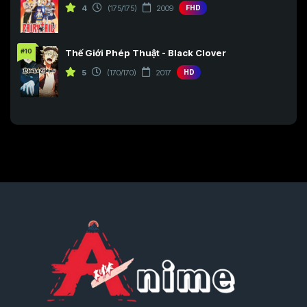
4
(175/175)
2009
FHD
#10
Thế Giới Phép Thuật - Black Clover
5
(170/170)
2017
HD