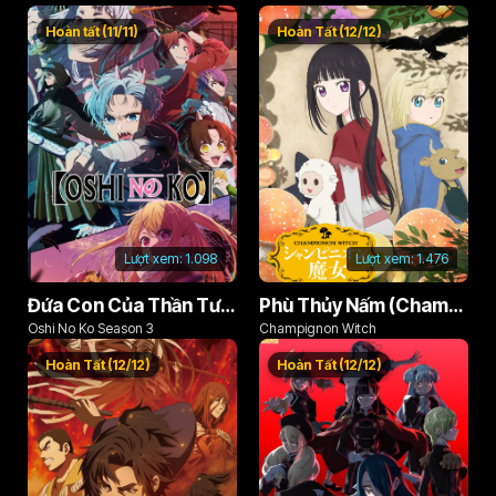
Recommendation
Hoàn tất (11/11)
Hoàn Tất (12/12)
Lượt xem:
1.098
Lượt xem:
1.476
Đứa Con Của Thần Tượng (Phần 3)
Phù Thủy Nấm (Champignon no Majo)
Oshi No Ko Season 3
Champignon Witch
Hoàn Tất (12/12)
Hoàn Tất (12/12)