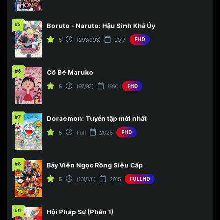
#5
Boruto - Naruto: Hậu Sinh Khả Úy
5
(293/293)
2017
FHD
#6
Cô Bé Maruko
5
(97/97)
1990
FHD
#7
Doraemon: Tuyển tập mới nhất
5
Full
2025
FHD
#8
Bảy Viên Ngọc Rồng Siêu Cấp
5
(131/131)
2015
FULLHD
#9
Hội Pháp Sư (Phần 1)