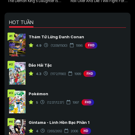
The Demon King's Daughter Is
Roll Over And Die: I Will Fight For
Too Kind!!
An Ordinary Life With My Love And
Cursed Sword!
HOT TUẦN
#1
Thám Tử Lừng Danh Conan
4.9
(1209/1500)
1996
FHD
#2
Đảo Hải Tặc
4.3
(1172/1190)
1999
FHD
#3
Pokémon
5
(1237/1237)
1997
FHD
#4
Gintama - Linh Hồn Bạc Phần 1
4
(265/265)
2006
HD