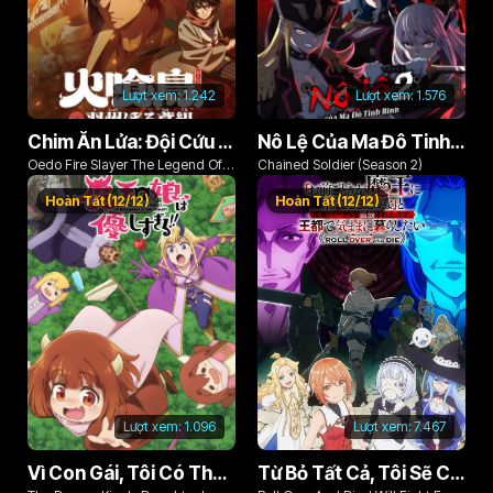
Lượt xem:
1.242
Lượt xem:
1.576
Chim Ăn Lửa: Đội Cứu Hỏa Rách Rưới Vùng Ushu
Nô Lệ Của Ma Đô Tinh Binh (Phần 2)
Oedo Fire Slayer The Legend Of
Chained Soldier (Season 2)
Phoenix
Hoàn Tất (12/12)
Hoàn Tất (12/12)
Lượt xem:
1.096
Lượt xem:
7.467
Vì Con Gái, Tôi Có Thể Đánh Bại Cả Ma Vương
Từ Bỏ Tất Cả, Tôi Sẽ Chiến Đấu Cho Một Cuộc Sống Bình Thường Với Tình Yêu Của Đời Mình Và Chiếc Thanh Kiếm Bị Nguyền Rủa!