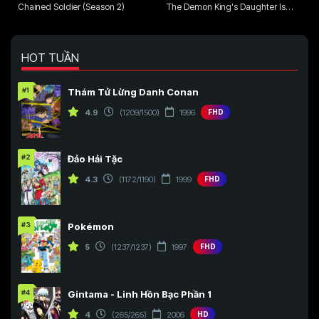
Chained Soldier (Season 2)
The Demon King's Daughter Is
Too Kind!!
HOT TUẦN
#1
Thám Tử Lừng Danh Conan
4.9
(1209/1500)
1996
FHD
#2
Đảo Hải Tặc
4.3
(1172/1190)
1999
FHD
#3
Pokémon
5
(1237/1237)
1997
FHD
#4
Gintama - Linh Hồn Bạc Phần 1
4
(265/265)
2006
HD