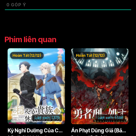
0
GÓP Ý
Phim liên quan
Hoàn Tất (12/12)
Hoàn Tất (12/12)
Lượt xem:
1.579
Lượt xem:
1.588
Kỳ Nghỉ Dưỡng Của Chàng Quý Tộc Ôn Hòa (Odayaka Kizoku no Kyuuka no Susume)
Án Phạt Dũng Giả (Bản Án Anh Hùng)