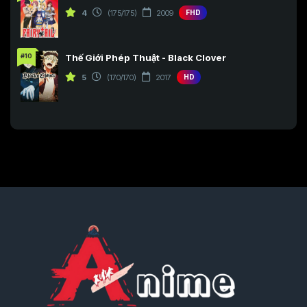
4
(175/175)
2009
FHD
#10
Thế Giới Phép Thuật - Black Clover
5
(170/170)
2017
HD