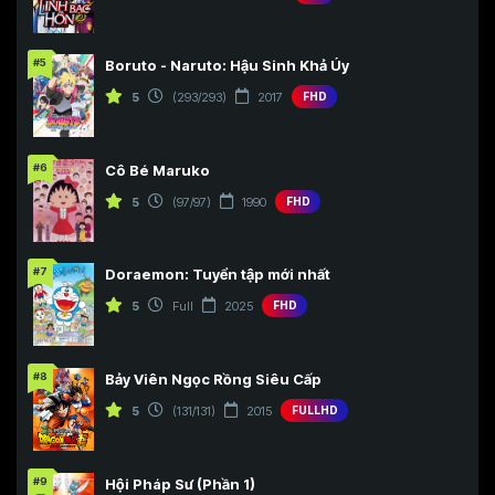
#5
Boruto - Naruto: Hậu Sinh Khả Úy
5
(293/293)
2017
FHD
#6
Cô Bé Maruko
5
(97/97)
1990
FHD
#7
Doraemon: Tuyển tập mới nhất
5
Full
2025
FHD
#8
Bảy Viên Ngọc Rồng Siêu Cấp
5
(131/131)
2015
FULLHD
#9
Hội Pháp Sư (Phần 1)