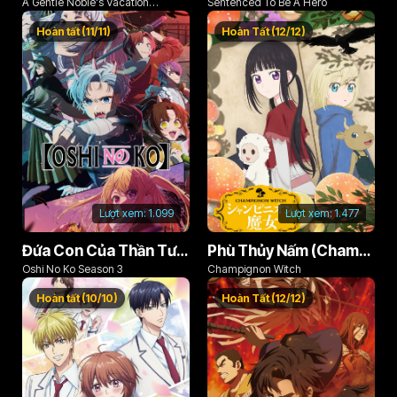
A Gentle Noble's Vacation
Sentenced To Be A Hero
Recommendation
Hoàn tất (11/11)
Hoàn Tất (12/12)
Lượt xem:
1.099
Lượt xem:
1.477
Đứa Con Của Thần Tượng (Phần 3)
Phù Thủy Nấm (Champignon no Majo)
Oshi No Ko Season 3
Champignon Witch
Hoàn tất (10/10)
Hoàn Tất (12/12)