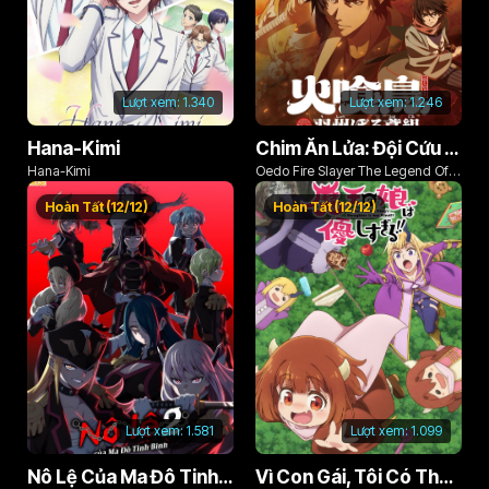
Lượt xem:
1.340
Lượt xem:
1.246
Hana-Kimi
Chim Ăn Lửa: Đội Cứu Hỏa Rách Rưới Vùng Ushu
Hana-Kimi
Oedo Fire Slayer The Legend Of
Phoenix
Hoàn Tất (12/12)
Hoàn Tất (12/12)
Lượt xem:
1.581
Lượt xem:
1.099
Nô Lệ Của Ma Đô Tinh Binh (Phần 2)
Vì Con Gái, Tôi Có Thể Đánh Bại Cả Ma Vương