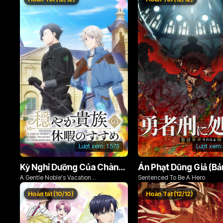
Lượt xem:
1.573
Lượt xem:
Kỳ Nghỉ Dưỡng Của Chàng Quý Tộc Ôn Hòa (Odayaka Kizoku no Kyuuka no Susume)
A Gentle Noble's Vacation
Sentenced To Be A Hero
Recommendation
Hoàn tất (10/10)
Hoàn Tất (12/12)