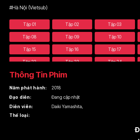
#Hà Nội (Vietsub)
Tập 01
Tập 02
Tập 03
Tập 08
Tập 09
Tập 10
Tập 15
Tập 16
Tập 17
Tập 22
Tập 23
Tập 24
Thông Tin Phim
Năm phát hành:
2018
Đạo diễn:
Đang cập nhật
Diễn viên:
Daiki Yamashita
,
Thể loại:
Đ