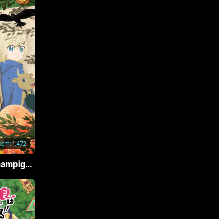
xem:
1.472
Phù Thủy Nấm (Champignon no Majo)