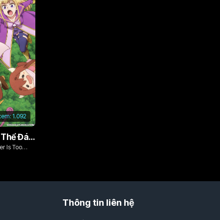
xem:
1.092
Vì Con Gái, Tôi Có Thể Đánh Bại Cả Ma Vương
r Is Too
Thông tin liên hệ