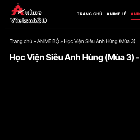
Bỏ
qua
TRANG CHỦ
ANIME LẺ
ANI
nội
dung
Trang chủ
»
ANIME BỘ
»
Học Viện Siêu Anh Hùng (Mùa 3)
Học Viện Siêu Anh Hùng (Mùa 3) -