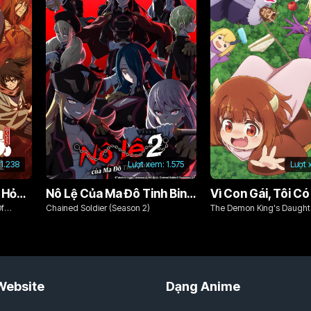
1.238
Lượt xem:
1.575
Lượt 
Chim Ăn Lửa: Đội Cứu Hỏa Rách Rưới Vùng Ushu
Nô Lệ Của Ma Đô Tinh Binh (Phần 2)
Of
Chained Soldier (Season 2)
The Demon King's Daughte
Kind!!
Website
Dạng Anime