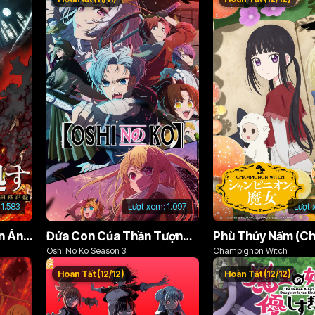
1.583
Lượt xem:
1.097
Lượt 
Án Phạt Dũng Giả (Bản Án Anh Hùng)
Đứa Con Của Thần Tượng (Phần 3)
Oshi No Ko Season 3
Champignon Witch
Hoàn Tất (12/12)
Hoàn Tất (12/12)