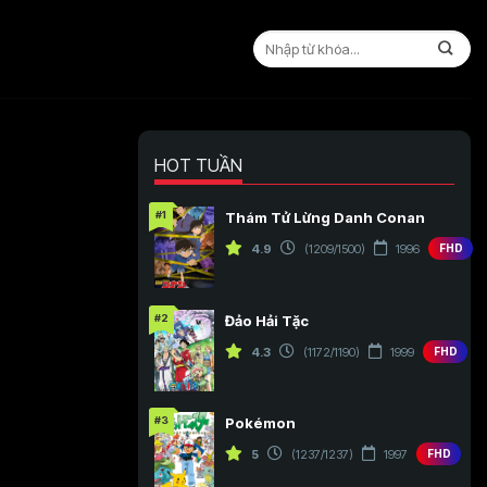
HOT TUẦN
#1
Thám Tử Lừng Danh Conan
4.9
(1209/1500)
1996
FHD
#2
Đảo Hải Tặc
4.3
(1172/1190)
1999
FHD
#3
Pokémon
5
(1237/1237)
1997
FHD