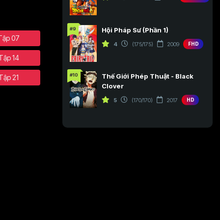
#9
Hội Pháp Sư (Phần 1)
Tập 07
4
(175/175)
2009
FHD
Tập 14
#10
Thế Giới Phép Thuật - Black
Tập 21
Clover
5
(170/170)
2017
HD