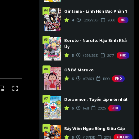
#4
Gintama - Linh Hồn Bạc Phần 1
4
(265/265)
2006
HD
#5
Boruto - Naruto: Hậu Sinh Khả
Úy
5
(293/293)
2017
FHD
#6
Cô Bé Maruko
5
(97/97)
1990
FHD
#7
Doraemon: Tuyển tập mới nhất
5
Full
2025
FHD
#8
Bảy Viên Ngọc Rồng Siêu Cấp
5
(131/131)
2015
FULLHD