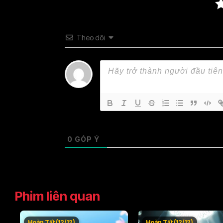
Theo dõi
0
GÓP Ý
Phim liên quan
Hoàn Tất (12/12)
Hoàn Tất (12/12)