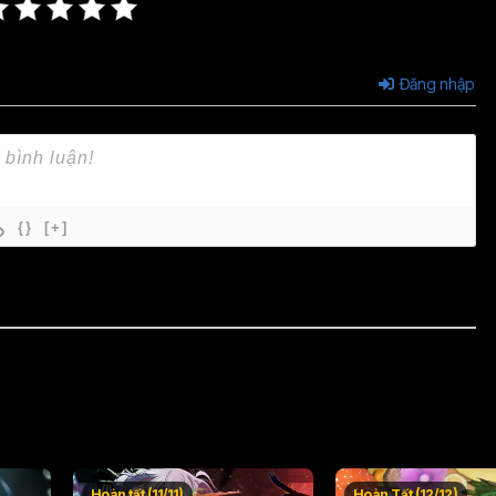
Đăng nhập
{}
[+]
Hoàn tất (11/11)
Hoàn Tất (12/12)