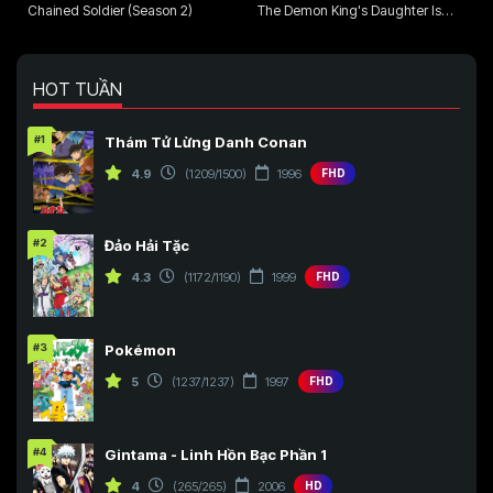
Chained Soldier (Season 2)
The Demon King's Daughter Is
Too Kind!!
HOT TUẦN
#1
Thám Tử Lừng Danh Conan
4.9
(1209/1500)
1996
FHD
#2
Đảo Hải Tặc
4.3
(1172/1190)
1999
FHD
#3
Pokémon
5
(1237/1237)
1997
FHD
#4
Gintama - Linh Hồn Bạc Phần 1
4
(265/265)
2006
HD