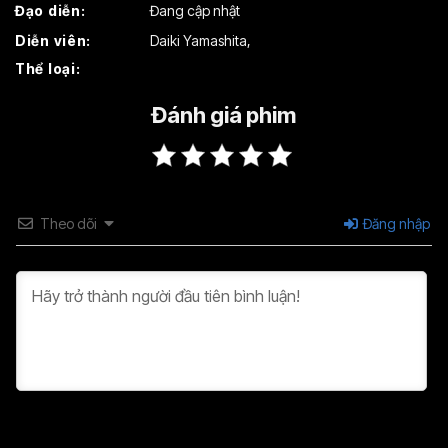
Đạo diễn:
Đang cập nhật
Tập 19
Tập 20
Tập 21
Diễn viên:
Daiki Yamashita
,
Thể loại:
Tập 22
Tập 23
Tập 24
Tập 25
Tập 26
Tập 27
Đánh giá phim
Theo dõi
Đăng nhập