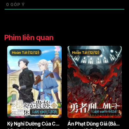
0
GÓP Ý
Phim liên quan
Hoàn Tất (12/12)
Hoàn Tất (12/12)
Lượt xem:
1.608
Lượt xem:
1.634
Kỳ Nghỉ Dưỡng Của Chàng Quý Tộc Ôn Hòa (Odayaka Kizoku no Kyuuka no Susume)
Án Phạt Dũng Giả (Bản Án Anh Hùng)