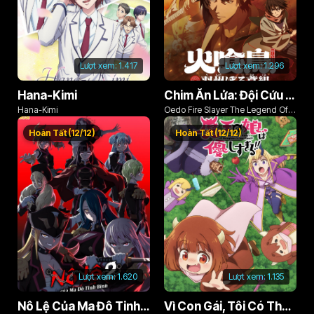
Lượt xem:
1.417
Lượt xem:
1.296
Hana-Kimi
Chim Ăn Lửa: Đội Cứu Hỏa Rách Rưới Vùng Ushu
Hana-Kimi
Oedo Fire Slayer The Legend Of
Phoenix
Hoàn Tất (12/12)
Hoàn Tất (12/12)
Lượt xem:
1.620
Lượt xem:
1.135
Nô Lệ Của Ma Đô Tinh Binh (Phần 2)
Vì Con Gái, Tôi Có Thể Đánh Bại Cả Ma Vương