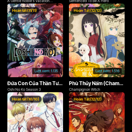
A Gentle Noble's Vacation
Sentenced To Be A Hero
Recommendation
Hoàn tất (11/11)
Hoàn Tất (12/12)
Lượt xem:
1.135
Lượt xem:
1.516
Đứa Con Của Thần Tượng (Phần 3)
Phù Thủy Nấm (Champignon no Majo)
Oshi No Ko Season 3
Champignon Witch
Hoàn tất (10/10)
Hoàn Tất (12/12)