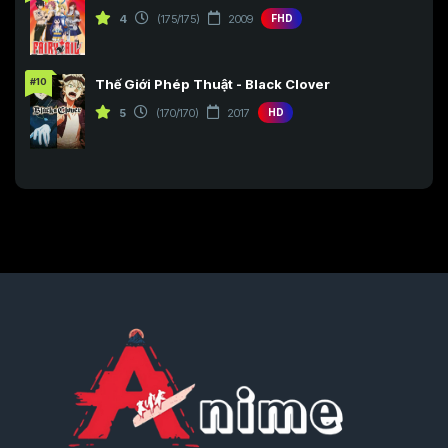
4
(175/175)
2009
FHD
#10
Thế Giới Phép Thuật - Black Clover
5
(170/170)
2017
HD