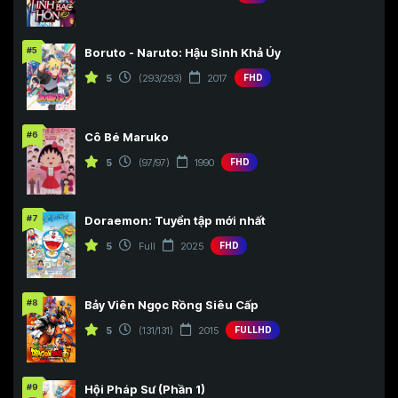
#5
Boruto - Naruto: Hậu Sinh Khả Úy
5
(293/293)
2017
FHD
#6
Cô Bé Maruko
5
(97/97)
1990
FHD
#7
Doraemon: Tuyển tập mới nhất
5
Full
2025
FHD
#8
Bảy Viên Ngọc Rồng Siêu Cấp
5
(131/131)
2015
FULLHD
#9
Hội Pháp Sư (Phần 1)