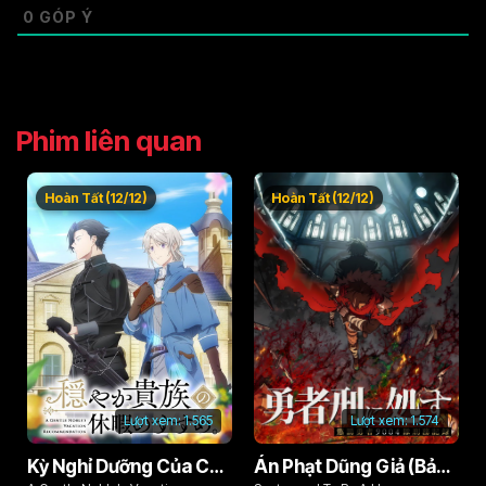
0
GÓP Ý
Phim liên quan
Hoàn Tất (12/12)
Hoàn Tất (12/12)
Lượt xem:
1.565
Lượt xem:
1.574
Kỳ Nghỉ Dưỡng Của Chàng Quý Tộc Ôn Hòa (Odayaka Kizoku no Kyuuka no Susume)
Án Phạt Dũng Giả (Bản Án Anh Hùng)