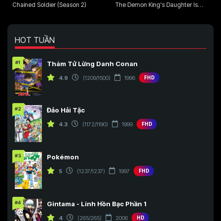
Chained Soldier (Season 2)
The Demon King's Daughter Is
Too Kind!!
HOT TUẦN
#1
Thám Tử Lừng Danh Conan
4.9
(1209/1500)
1996
FHD
#2
Đảo Hải Tặc
4.3
(1172/1190)
1999
FHD
#3
Pokémon
5
(1237/1237)
1997
FHD
#4
Gintama - Linh Hồn Bạc Phần 1
4
(265/265)
2006
HD