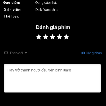
Đạo diễn:
Đang cập nhật
Tập 19
Tập 20
Tập 21
Diễn viên:
Daiki Yamashita
,
Thể loại:
Tập 22
Tập 23
Tập 24
Tập 25
Tập 26
Tập 27
Đánh giá phim
Theo dõi
Đăng nhập