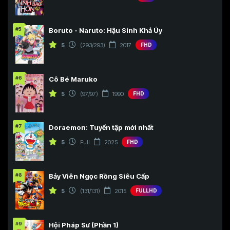
#5
Boruto - Naruto: Hậu Sinh Khả Úy
5
(293/293)
2017
FHD
#6
Cô Bé Maruko
5
(97/97)
1990
FHD
#7
Doraemon: Tuyển tập mới nhất
5
Full
2025
FHD
#8
Bảy Viên Ngọc Rồng Siêu Cấp
5
(131/131)
2015
FULLHD
#9
Hội Pháp Sư (Phần 1)