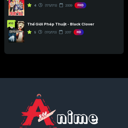
4
(175/175)
2009
FHD
#10
Thế Giới Phép Thuật - Black Clover
5
(170/170)
2017
HD