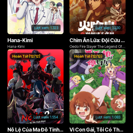
Lượt xem:
1.323
Lượt xem:
1.230
Hana-Kimi
Chim Ăn Lửa: Đội Cứu Hỏa Rách Rưới Vùng Ushu
Hana-Kimi
Oedo Fire Slayer The Legend Of
Phoenix
Hoàn Tất (12/12)
Hoàn Tất (12/12)
Lượt xem:
1.554
Lượt xem:
1.083
Nô Lệ Của Ma Đô Tinh Binh (Phần 2)
Vì Con Gái, Tôi Có Thể Đánh Bại Cả Ma Vương