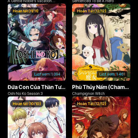
A Gentle Noble's Vacation
Sentenced To Be A Hero
Recommendation
Hoàn tất (11/11)
Hoàn Tất (12/12)
Lượt xem:
1.094
Lượt xem:
1.461
Đứa Con Của Thần Tượng (Phần 3)
Phù Thủy Nấm (Champignon no Majo)
Oshi No Ko Season 3
Champignon Witch
Hoàn tất (10/10)
Hoàn Tất (12/12)