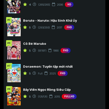
4
(265/265)
2006
HD
#5
Boruto - Naruto: Hậu Sinh Khả Úy
5
(293/293)
2017
FHD
#6
Cô Bé Maruko
5
(97/97)
1990
FHD
#7
Doraemon: Tuyển tập mới nhất
5
Full
2025
FHD
#8
Bảy Viên Ngọc Rồng Siêu Cấp
5
(131/131)
2015
FULLHD