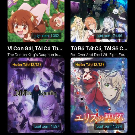
Lượt xem:
1.092
Lượt xem:
7.466
Vì Con Gái, Tôi Có Thể Đánh Bại Cả Ma Vương
Từ Bỏ Tất Cả, Tôi Sẽ Chiến Đấu Cho Một Cuộc Sống Bình Thường Với Tình Yêu Của Đời Mình Và Chiếc Thanh Kiếm Bị Nguyền Rủa!
The Demon King's Daughter Is
Roll Over And Die: I Will Fight For
Too Kind!!
An Ordinary Life With My Love And
Hoàn Tất (12/12)
Hoàn Tất (12/12)
Cursed Sword!
Lượt xem:
1.587
Lượt xem:
1.224