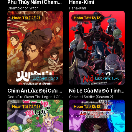
Phù Thủy Nấm (Champignon no Majo)
Hana-Kimi
Champignon Witch
Hana-Kimi
Hoàn Tất (12/12)
Hoàn Tất (12/12)
Lượt xem:
1.240
Lượt xem:
1.576
Chim Ăn Lửa: Đội Cứu Hỏa Rách Rưới Vùng Ushu
Nô Lệ Của Ma Đô Tinh Binh (Phần 2)
Oedo Fire Slayer The Legend Of
Chained Soldier (Season 2)
Phoenix
Hoàn Tất (12/12)
Hoàn Tất (12/12)