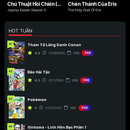
Chú Thuật Hồi Chiến (Phần 3)
Chén Thánh Của Eris
Jujutsu Kaisen Season 3
The Holy Grail Of Eris
HOT TUẦN
#1
Thám Tử Lừng Danh Conan
4.9
(1209/1500)
1996
FHD
#2
Đảo Hải Tặc
4.3
(1172/1190)
1999
FHD
#3
Pokémon
5
(1237/1237)
1997
FHD
#4
Gintama - Linh Hồn Bạc Phần 1