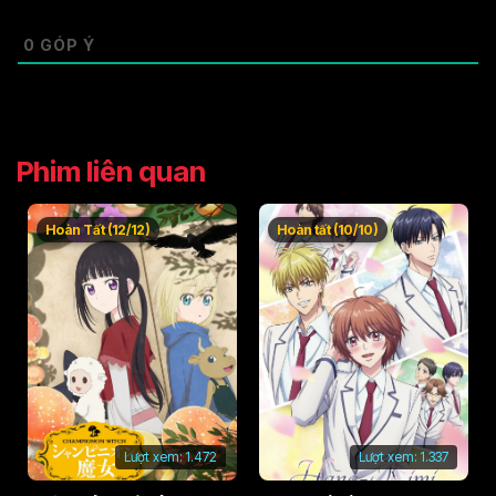
0
GÓP Ý
Phim liên quan
Hoàn Tất (12/12)
Hoàn tất (10/10)
Lượt xem:
1.472
Lượt xem:
1.337