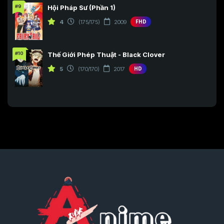
#9
Hội Pháp Sư (Phần 1)
4
(175/175)
2009
FHD
#10
Thế Giới Phép Thuật - Black Clover
5
(170/170)
2017
HD