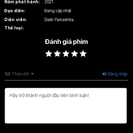
Năm phát hành:
2021
Tập 16
Tập 17
Tập 18
Đạo diễn:
Đang cập nhật
Tập 19
Tập 20
Tập 21
Diễn viên:
Daiki Yamashita
,
Thể loại:
Tập 22
Tập 23
Tập 24
Tập 25
Tập 26
Tập 27
Đánh giá phim
Theo dõi
Đăng nhập