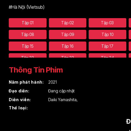
#Hà Nội (Vietsub)
Tập 01
Tập 02
Tập 03
Tập 08
Tập 09
Tập 10
Tập 15
Tập 16
Tập 17
Tập 22
Tập 23
Tập 24
Thông Tin Phim
Năm phát hành:
2021
Đạo diễn:
Đang cập nhật
Diễn viên:
Daiki Yamashita
,
Thể loại:
Đ