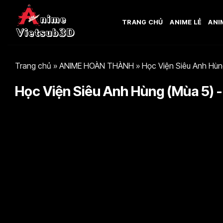
Bỏ
qua
TRANG CHỦ
ANIME LẺ
ANI
nội
dung
Trang chủ
»
ANIME HOÀN THÀNH
»
Học Viện Siêu Anh Hùn
Học Viện Siêu Anh Hùng (Mùa 5) -