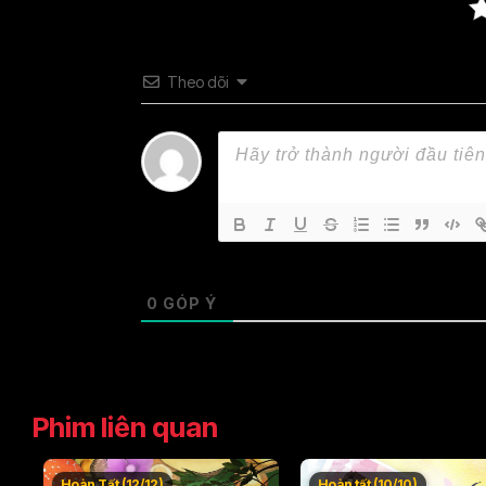
Theo dõi
0
GÓP Ý
Phim liên quan
Hoàn Tất (12/12)
Hoàn tất (10/10)