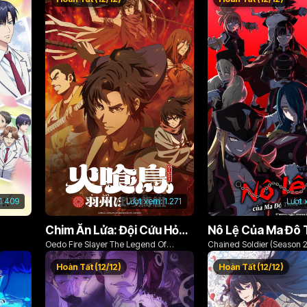
1.409
Lượt xem:
1.271
Lượt 
Chim Ăn Lửa: Đội Cứu Hỏa Rách Rưới Vùng Ushu
Oedo Fire Slayer The Legend Of
Chained Soldier (Season 2
Phoenix
Hoàn Tất (12/12)
Hoàn Tất (12/12)