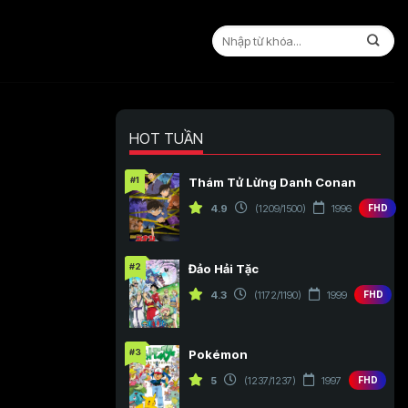
HOT TUẦN
#1
Thám Tử Lừng Danh Conan
4.9
(1209/1500)
1996
FHD
#2
Đảo Hải Tặc
4.3
(1172/1190)
1999
FHD
#3
Pokémon
5
(1237/1237)
1997
FHD