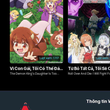
Lượt xem:
1.117
Lượt xem:
Vì Con Gái, Tôi Có Thể Đánh Bại Cả Ma Vương
The Demon King's Daughter Is Too
Roll Over And Die: I Will Fight F
Kind!!
Ordinary Life With My Love An
Sword!
Thông tin 