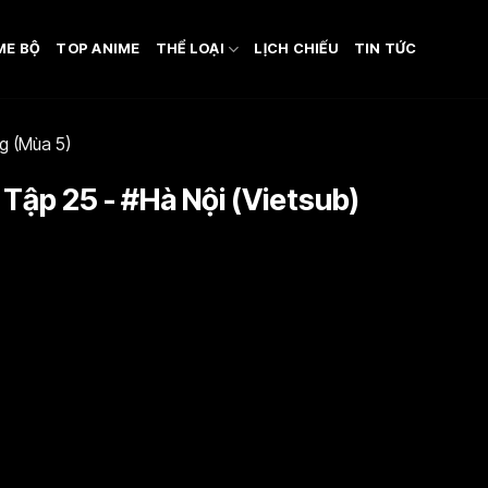
ME BỘ
TOP ANIME
THỂ LOẠI
LỊCH CHIẾU
TIN TỨC
g (Mùa 5)
 Tập 25 - #Hà Nội (Vietsub)