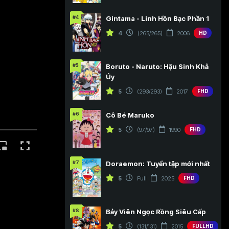
#4
Gintama - Linh Hồn Bạc Phần 1
4
(265/265)
2006
HD
#5
Boruto - Naruto: Hậu Sinh Khả
Úy
5
(293/293)
2017
FHD
#6
Cô Bé Maruko
5
(97/97)
1990
FHD
#7
Doraemon: Tuyển tập mới nhất
5
Full
2025
FHD
#8
Bảy Viên Ngọc Rồng Siêu Cấp
5
(131/131)
2015
FULLHD