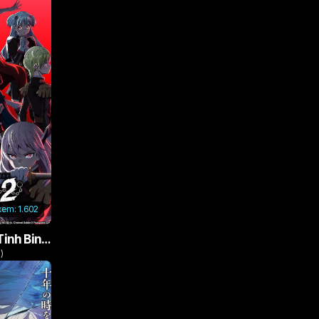
xem:
1.602
Nô Lệ Của Ma Đô Tinh Binh (Phần 2)
)