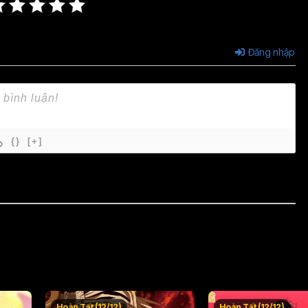
Đăng nhập
{}
[+]
Hoàn Tất (12/12)
Hoàn Tất (12/12)