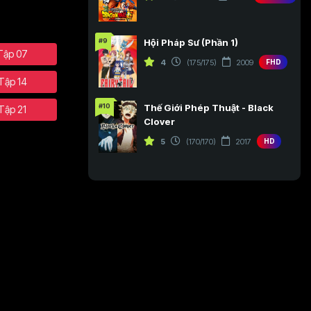
#9
Hội Pháp Sư (Phần 1)
Tập 07
4
(175/175)
2009
FHD
Tập 14
#10
Thế Giới Phép Thuật - Black
Tập 21
Clover
5
(170/170)
2017
HD