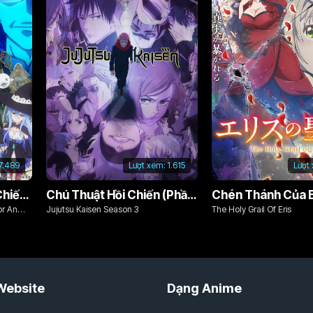
7.489
Lượt xem:
1.615
Lượt
Từ Bỏ Tất Cả, Tôi Sẽ Chiến Đấu Cho Một Cuộc Sống Bình Thường Với Tình Yêu Của Đời Mình Và Chiếc Thanh Kiếm Bị Nguyền Rủa!
Chú Thuật Hồi Chiến (Phần 3)
Chén Thánh Của E
or An
Jujutsu Kaisen Season 3
The Holy Grail Of Eris
d Cursed
Website
Dạng Anime