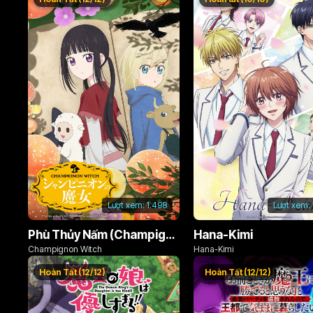
Lượt xem:
1.498
Lượt xem:
Phù Thủy Nấm (Champignon no Majo)
Hana-Kimi
Champignon Witch
Hana-Kimi
Hoàn Tất (12/12)
Hoàn Tất (12/12)