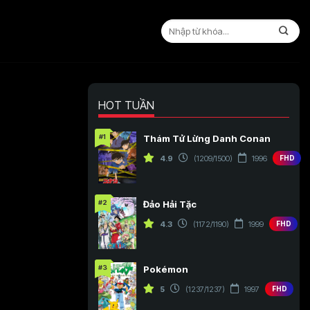
HOT TUẦN
#1
Thám Tử Lừng Danh Conan
4.9
(1209/1500)
1996
FHD
#2
Đảo Hải Tặc
4.3
(1172/1190)
1999
FHD
#3
Pokémon
5
(1237/1237)
1997
FHD