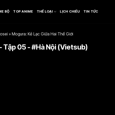
ME BỘ
TOP ANIME
THỂ LOẠI
LỊCH CHIẾU
TIN TỨC
osei
»
Mogura: Kẻ Lạc Giữa Hai Thế Giới
- Tập 05 - #Hà Nội (Vietsub)