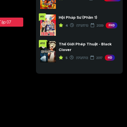
#9
Hội Pháp Sư (Phần 1)
Tập 07
4
(175/175)
2009
FHD
#10
Thế Giới Phép Thuật - Black
Clover
5
(170/170)
2017
HD