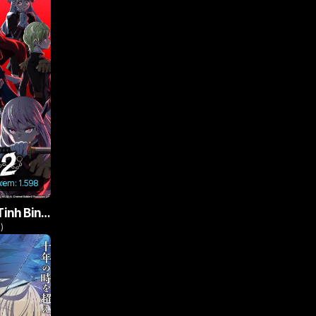
 xem:
1.598
Nô Lệ Của Ma Đô Tinh Binh (Phần 2)
)