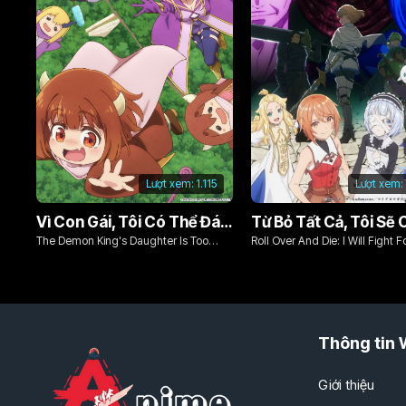
Lượt xem:
1.115
Lượt xem:
Vì Con Gái, Tôi Có Thể Đánh Bại Cả Ma Vương
The Demon King's Daughter Is Too
Roll Over And Die: I Will Fight F
Kind!!
Ordinary Life With My Love An
Sword!
Thông tin 
Giới thiệu