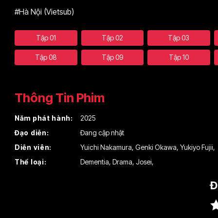
#Hà Nội (Vietsub)
Tập 01
Tập 02
Tập 03
Tập 08
Tập 09
Tập 10
Thông Tin Phim
Năm phát hành:
2025
Đạo diễn:
Đang cập nhật
Diễn viên:
Yuichi Nakamura
,
Genki Okawa
,
Yukiyo Fujii
,
Thể loại:
Dementia
,
Drama
,
Josei
,
Đ