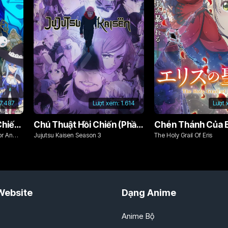
7.487
Lượt xem:
1.614
Lượt 
Từ Bỏ Tất Cả, Tôi Sẽ Chiến Đấu Cho Một Cuộc Sống Bình Thường Với Tình Yêu Của Đời Mình Và Chiếc Thanh Kiếm Bị Nguyền Rủa!
Chú Thuật Hồi Chiến (Phần 3)
Chén Thánh Của E
or An
Jujutsu Kaisen Season 3
The Holy Grail Of Eris
d Cursed
Website
Dạng Anime
Anime Bộ