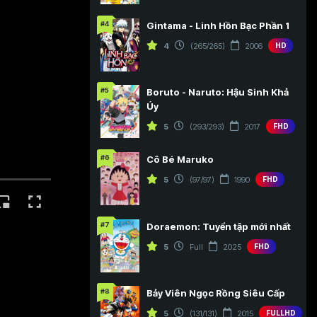
#4
Gintama - Linh Hồn Bạc Phần 1
4
(265/265)
2006
HD
#5
Boruto - Naruto: Hậu Sinh Khả
Úy
5
(293/293)
2017
FHD
#6
Cô Bé Maruko
5
(97/97)
1990
FHD
#7
Doraemon: Tuyển tập mới nhất
5
Full
2025
FHD
#8
Bảy Viên Ngọc Rồng Siêu Cấp
5
(131/131)
2015
FULLHD