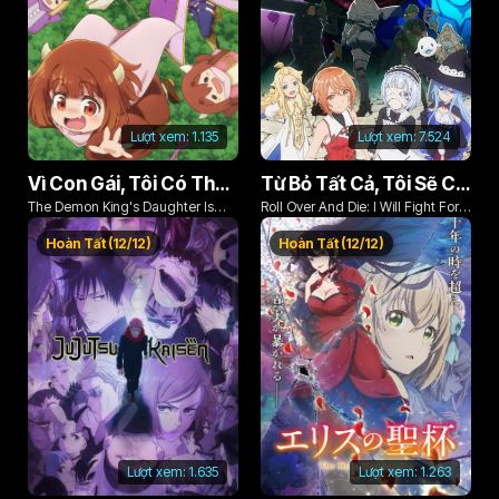
Lượt xem:
1.135
Lượt xem:
7.524
Vì Con Gái, Tôi Có Thể Đánh Bại Cả Ma Vương
Từ Bỏ Tất Cả, Tôi Sẽ Chiến Đấu Cho Một Cuộc Sống Bình Thường Với Tình Yêu Của Đời Mình Và Chiếc Thanh Kiếm Bị Nguyền Rủa!
The Demon King's Daughter Is
Roll Over And Die: I Will Fight For
Too Kind!!
An Ordinary Life With My Love And
Hoàn Tất (12/12)
Hoàn Tất (12/12)
Cursed Sword!
Lượt xem:
1.635
Lượt xem:
1.263