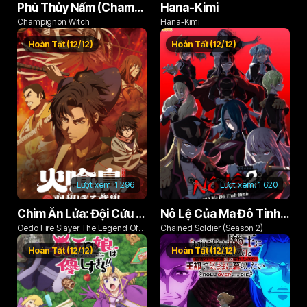
Phù Thủy Nấm (Champignon no Majo)
Hana-Kimi
Champignon Witch
Hana-Kimi
Hoàn Tất (12/12)
Hoàn Tất (12/12)
Lượt xem:
1.296
Lượt xem:
1.620
Chim Ăn Lửa: Đội Cứu Hỏa Rách Rưới Vùng Ushu
Nô Lệ Của Ma Đô Tinh Binh (Phần 2)
Oedo Fire Slayer The Legend Of
Chained Soldier (Season 2)
Phoenix
Hoàn Tất (12/12)
Hoàn Tất (12/12)