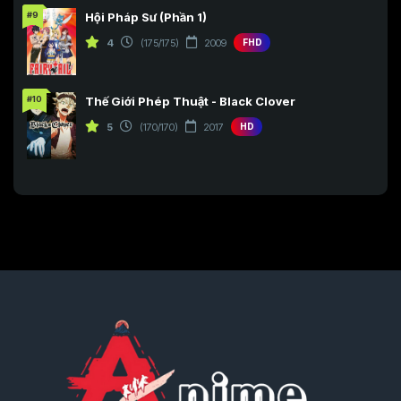
#9
Hội Pháp Sư (Phần 1)
4
(175/175)
2009
FHD
#10
Thế Giới Phép Thuật - Black Clover
5
(170/170)
2017
HD