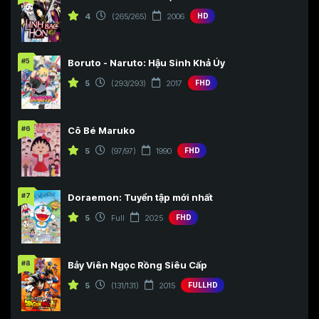
4
(265/265)
2006
HD
#5
Boruto - Naruto: Hậu Sinh Khả Úy
5
(293/293)
2017
FHD
#6
Cô Bé Maruko
5
(97/97)
1990
FHD
#7
Doraemon: Tuyển tập mới nhất
5
Full
2025
FHD
#8
Bảy Viên Ngọc Rồng Siêu Cấp
5
(131/131)
2015
FULLHD