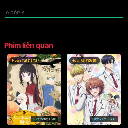
0
GÓP Ý
Phim liên quan
Hoàn Tất (12/12)
Hoàn tất (10/10)
Lượt xem:
1.516
Lượt xem:
1.417