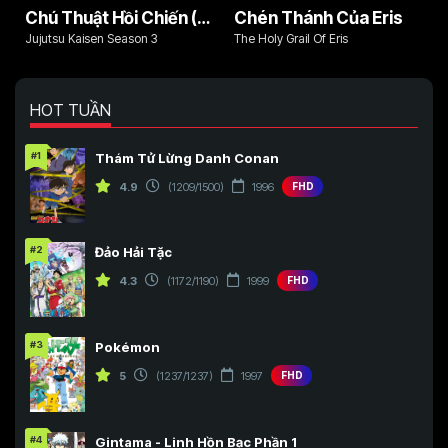
Chú Thuật Hồi Chiến (Phần 3)
Chén Thánh Của Eris
Jujutsu Kaisen Season 3
The Holy Grail Of Eris
HOT TUẦN
#1
Thám Tử Lừng Danh Conan
4.9
(1209/1500)
1996
FHD
#2
Đảo Hải Tặc
4.3
(1172/1190)
1999
FHD
#3
Pokémon
5
(1237/1237)
1997
FHD
#4
Gintama - Linh Hồn Bạc Phần 1