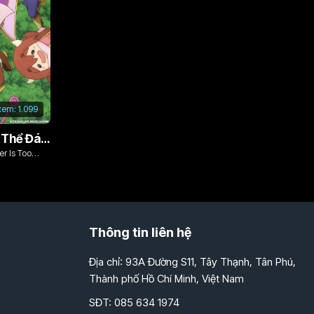
ập 241
Tập 196
ập 248
ập 203
ập 255
Tập 210
ập 262
ập 217
xem:
1.099
ập 271
ập 224
Vì Con Gái, Tôi Có Thể Đánh Bại Cả Ma Vương
ập 278
r Is Too
Tập 231
ập 285
ập 238
ập 292
ập 245
Thông tin liên hệ
ập 299
ập 252
Địa chỉ: 93A Đường S11, Tây Thạnh, Tân Phú,
ập 306
ập 259
Thành phố Hồ Chí Minh, Việt Nam
Tập 313
ập 266
SĐT: 085 634 1974