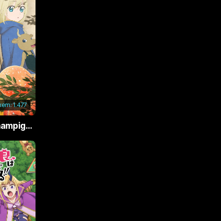
Tập 162
Tập 119
Tập 169
Tập 126
76-177-178
Tập 133
ập 185
ập 140
Tập 192
ập 147
 xem:
1.477
Tập 199
ập 154
Phù Thủy Nấm (Champignon no Majo)
ập 206
Tập 161
Tập 213
ập 168
ập 220
ập 175
ập 227
ập 182
ập 234
ập 189