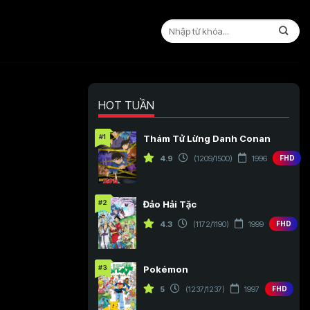
HOT TUẦN
#1
Thám Tử Lừng Danh Conan
4.9
(1209/1500)
1996
FHD
#2
Đảo Hải Tặc
4.3
(1172/1190)
1999
FHD
#3
Pokémon
5
(1237/1237)
1997
FHD