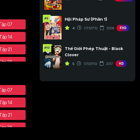
#9
Hội Pháp Sư (Phần 1)
Tập 07
4
(175/175)
2009
FHD
Tập 14
#10
Thế Giới Phép Thuật - Black
Tập 21
Clover
Tập 28
5
(170/170)
2017
HD
Tập 35
Tập 43
Tập 07
Tập 51
Tập 14
Tập 58
Tập 21
Tập 65
Tập 28
Tập 72
Tập 35