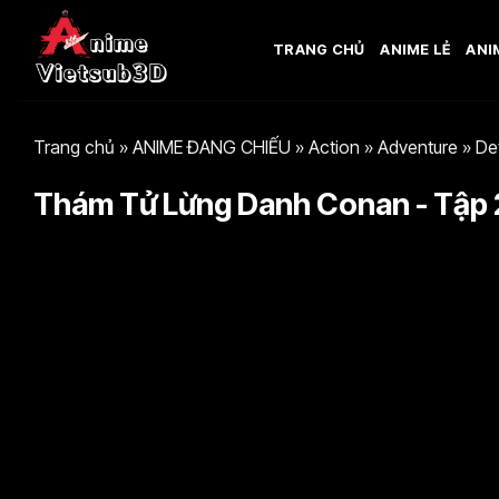
Bỏ
qua
TRANG CHỦ
ANIME LẺ
ANI
nội
dung
Trang chủ
»
ANIME ĐANG CHIẾU
»
Action
»
Adventure
»
De
Thám Tử Lừng Danh Conan - Tập 2