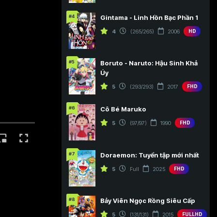
#4
Gintama - Linh Hồn Bạc Phần 1
4
(265/265)
2006
HD
#5
Boruto - Naruto: Hậu Sinh Khả
Úy
5
(293/293)
2017
FHD
#6
Cô Bé Maruko
5
(97/97)
1990
FHD
#7
Doraemon: Tuyển tập mới nhất
5
Full
2025
FHD
#8
Bảy Viên Ngọc Rồng Siêu Cấp
5
(131/131)
2015
FULLHD