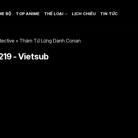
ME BỘ
TOP ANIME
THỂ LOẠI
LỊCH CHIẾU
TIN TỨC
tective
»
Thám Tử Lừng Danh Conan
19 - Vietsub