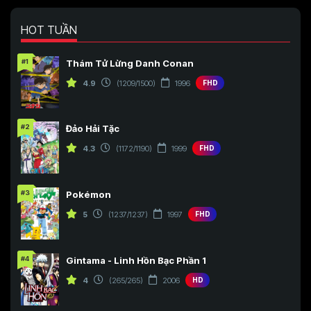
Tập 159
Tập 160
Tập 161
Tập 136
Tập 137
Tập 138
HOT TUẦN
Tập 162
Tập 163
Tập 164
Tập 139
Tập 140
Tập 141
#1
Thám Tử Lừng Danh Conan
Tập 165
Tập 166
Tập 167
Tập 142
Tập 143
Tập 144
4.9
(1209/1500)
1996
FHD
Tập 168
Tập 169
Tập 170
Tập 145
Tập 146
Tập 147
Tập 171
Tập 172
Tập 173
#2
Đảo Hải Tặc
Tập 148
Tập 149
Tập 150
4.3
(1172/1190)
1999
FHD
Tập 174
Tập 175
Tập 176-177-178
Tập 151
Tập 152
Tập 153
Tập 179
Tập 180
Tập 181
Tập 154
Tập 155
Tập 156
#3
Pokémon
Tập 182
Tập 183
Tập 184
5
(1237/1237)
1997
FHD
Tập 157
Tập 158
Tập 159
Tập 185
Tập 186
Tập 187
Tập 160
Tập 161
Tập 162
#4
Gintama - Linh Hồn Bạc Phần 1
Tập 188
Tập 189
Tập 190
Tập 163
Tập 164
Tập 165
4
(265/265)
2006
HD
Tập 191
Tập 192
Tập 193
Tập 166
Tập 167
Tập 168