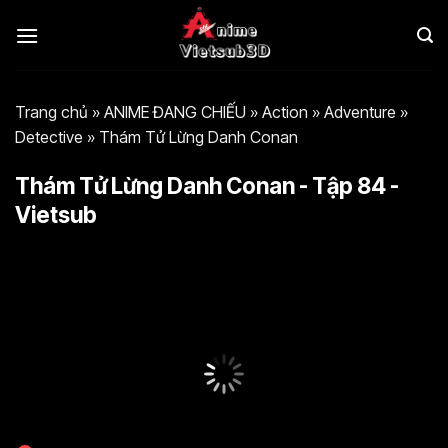
Bỏ
qua
nội
dung
Trang chủ
»
ANIME ĐANG CHIẾU
»
Action
»
Adventure
»
Detective
»
Thám Tử Lừng Danh Conan
Thám Tử Lừng Danh Conan - Tập 84 -
Vietsub