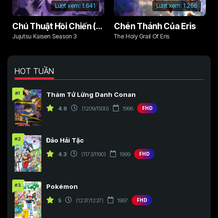
Lượt xem:
1.641
Lượt xem:
1.266
Chú Thuật Hồi Chiến (Phần 3)
Chén Thánh Của Eris
Jujutsu Kaisen Season 3
The Holy Grail Of Eris
HOT TUẦN
#1
Thám Tử Lừng Danh Conan
4.9
(1209/1500)
1996
FHD
#2
Đảo Hải Tặc
4.3
(1173/1190)
1999
FHD
#3
Pokémon
5
(1237/1237)
1997
FHD