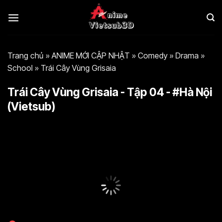
Bỏ
qua
nội
dung
Trang chủ
»
ANIME MỚI CẬP NHẬT
»
Comedy
»
Drama
»
School
»
Trái Cây Vùng Grisaia
Trái Cây Vùng Grisaia - Tập 04 - #Hà Nội
(Vietsub)