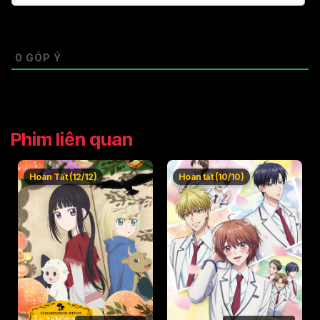
0
GÓP Ý
Phim liên quan
Hoàn Tất (12/12)
Hoàn tất (10/10)