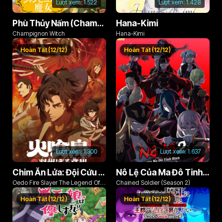
Lượt xem:
1.522
Lượt xem:
1.428
Phù Thủy Nấm (Champignon no Majo)
Hana-Kimi
Champignon Witch
Hana-Kimi
Hoàn Tất (12/12)
Hoàn Tất (12/12)
Lượt xem:
1.300
Lượt xem:
1.637
Chim Ăn Lửa: Đội Cứu Hỏa Rách Rưới Vùng Ushu
Nô Lệ Của Ma Đô Tinh Binh (Phần 2)
Oedo Fire Slayer The Legend Of
Chained Soldier (Season 2)
Phoenix
Hoàn Tất (12/12)
Hoàn Tất (12/12)