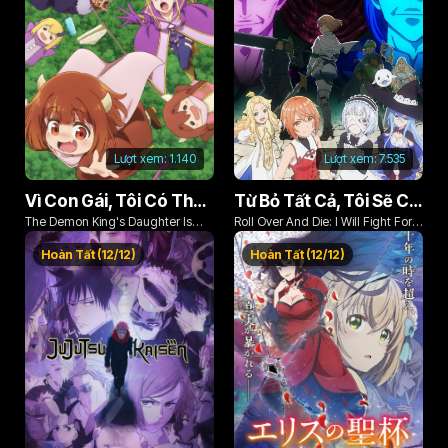
Lượt xem:
1.140
Lượt xem:
7.535
Vì Con Gái, Tôi Có Thể Đánh Bại Cả Ma Vương
Từ Bỏ Tất Cả, Tôi Sẽ Chiến Đấu Cho Một Cuộc Sống Bình Thường Với Tình Yêu Của Đời Mình Và Chiếc Thanh Kiếm Bị Nguyền Rủa!
The Demon King's Daughter Is
Roll Over And Die: I Will Fight For
Too Kind!!
An Ordinary Life With My Love And
Hoàn Tất (12/12)
Hoàn Tất (12/12)
Cursed Sword!