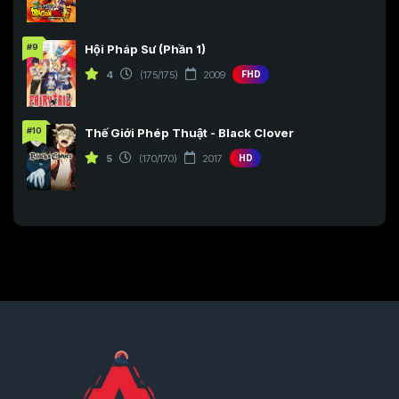
#9
Hội Pháp Sư (Phần 1)
4
(175/175)
2009
FHD
#10
Thế Giới Phép Thuật - Black Clover
5
(170/170)
2017
HD