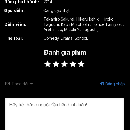
Năm phát hành:
2014
Đạo diễn:
Đang cập nhật
Takahiro Sakurai
,
Hikaru Isshiki
,
Hiroko
Diễn viên:
Taguchi
,
Kaori Mizuhashi
,
Tomoe Tamiyasu
,
Ai Shimizu
,
Mizuki Yamaguchi
,
Thể loại:
Comedy
,
Drama
,
School
,
Đánh giá phim
Theo dõi
Đăng nhập