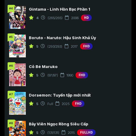
#4
Gintama - Linh Hồn Bạc Phần 1
4
(265/265)
2006
HD
#5
Boruto - Naruto: Hậu Sinh Khả Úy
5
(293/293)
2017
FHD
#6
Cô Bé Maruko
5
(97/97)
1990
FHD
#7
Doraemon: Tuyển tập mới nhất
5
Full
2025
FHD
#8
Bảy Viên Ngọc Rồng Siêu Cấp
5
(131/131)
2015
FULLHD