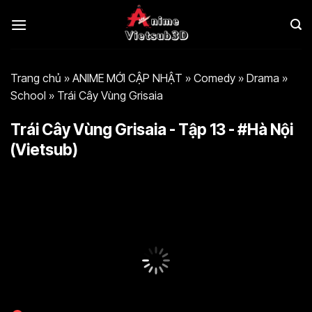
Bỏ
qua
nội
dung
Trang chủ
»
ANIME MỚI CẬP NHẬT
»
Comedy
»
Drama
»
School
»
Trái Cây Vùng Grisaia
Trái Cây Vùng Grisaia - Tập 13 - #Hà Nội
(Vietsub)