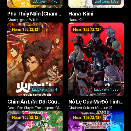
Lượt xem:
1.476
Lượt xem:
1.339
Phù Thủy Nấm (Champignon no Majo)
Hana-Kimi
Champignon Witch
Hana-Kimi
Hoàn Tất (12/12)
Hoàn Tất (12/12)
Lượt xem:
1.244
Lượt xem:
1.580
Chim Ăn Lửa: Đội Cứu Hỏa Rách Rưới Vùng Ushu
Nô Lệ Của Ma Đô Tinh Binh (Phần 2)
Oedo Fire Slayer The Legend Of
Chained Soldier (Season 2)
Phoenix
Hoàn Tất (12/12)
Hoàn Tất (12/12)