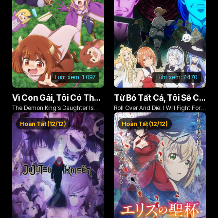
Lượt xem:
1.097
Lượt xem:
7.470
Vì Con Gái, Tôi Có Thể Đánh Bại Cả Ma Vương
Từ Bỏ Tất Cả, Tôi Sẽ Chiến Đấu Cho Một Cuộc Sống Bình Thường Với Tình Yêu Của Đời Mình Và Chiếc Thanh Kiếm Bị Nguyền Rủa!
The Demon King's Daughter Is
Roll Over And Die: I Will Fight For
Too Kind!!
An Ordinary Life With My Love And
Hoàn Tất (12/12)
Hoàn Tất (12/12)
Cursed Sword!