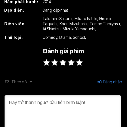
Năm phát hành:
2014
Đạo diễn:
Đang cập nhật
Takahiro Sakurai
,
Hikaru Isshiki
,
Hiroko
Diễn viên:
Taguchi
,
Kaori Mizuhashi
,
Tomoe Tamiyasu
,
Ai Shimizu
,
Mizuki Yamaguchi
,
Thể loại:
Comedy
,
Drama
,
School
,
Đánh giá phim
Theo dõi
Đăng nhập