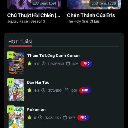
Lượt xem:
1.591
Lượt xem:
1.229
Chú Thuật Hồi Chiến (Phần 3)
Chén Thánh Của Eris
Jujutsu Kaisen Season 3
The Holy Grail Of Eris
HOT TUẦN
#1
Thám Tử Lừng Danh Conan
4.9
(1209/1500)
1996
FHD
#2
Đảo Hải Tặc
4.3
(1172/1190)
1999
FHD
#3
Pokémon
5
(1237/1237)
1997
FHD