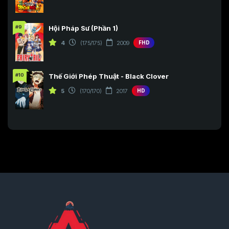
#9
Hội Pháp Sư (Phần 1)
4
(175/175)
2009
FHD
#10
Thế Giới Phép Thuật - Black Clover
5
(170/170)
2017
HD