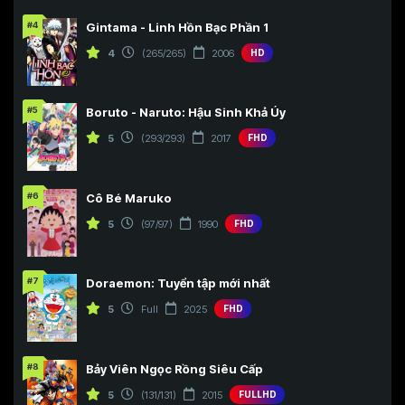
#4
Gintama - Linh Hồn Bạc Phần 1
4
(265/265)
2006
HD
#5
Boruto - Naruto: Hậu Sinh Khả Úy
5
(293/293)
2017
FHD
#6
Cô Bé Maruko
5
(97/97)
1990
FHD
#7
Doraemon: Tuyển tập mới nhất
5
Full
2025
FHD
#8
Bảy Viên Ngọc Rồng Siêu Cấp
5
(131/131)
2015
FULLHD