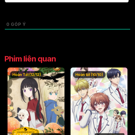
0
GÓP Ý
Phim liên quan
Hoàn Tất (12/12)
Hoàn tất (10/10)