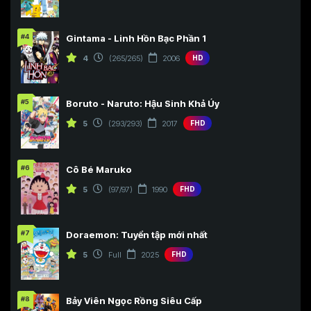
#4
Gintama - Linh Hồn Bạc Phần 1
4
(265/265)
2006
HD
#5
Boruto - Naruto: Hậu Sinh Khả Úy
5
(293/293)
2017
FHD
#6
Cô Bé Maruko
5
(97/97)
1990
FHD
#7
Doraemon: Tuyển tập mới nhất
5
Full
2025
FHD
#8
Bảy Viên Ngọc Rồng Siêu Cấp