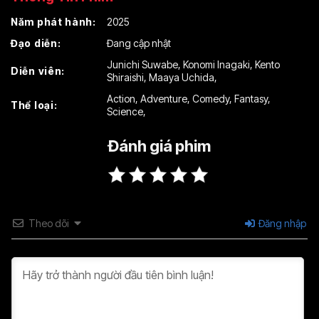
Năm phát hành:
2025
Đạo diễn:
Đang cập nhật
Junichi Suwabe
,
Konomi Inagaki
,
Kento
Diễn viên:
Shiraishi
,
Maaya Uchida
,
Action
,
Adventure
,
Comedy
,
Fantasy
,
Thể loại:
Science
,
Đánh giá phim
Theo dõi
Đăng nhập