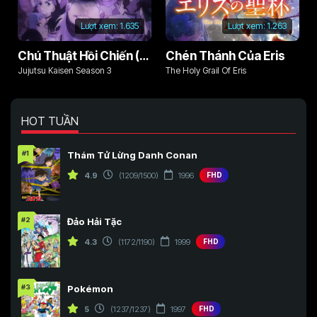
Lượt xem:
1.635
Lượt xem:
1.263
Chú Thuật Hồi Chiến (Phần 3)
Chén Thánh Của Eris
Jujutsu Kaisen Season 3
The Holy Grail Of Eris
HOT TUẦN
#1
Thám Tử Lừng Danh Conan
4.9
(1209/1500)
1996
FHD
#2
Đảo Hải Tặc
4.3
(1172/1190)
1999
FHD
#3
Pokémon
5
(1237/1237)
1997
FHD