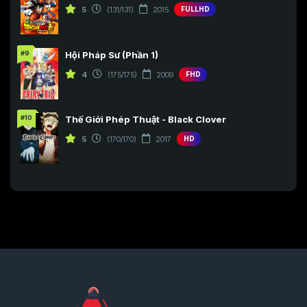
5
(131/131)
2015
FULLHD
#9
Hội Pháp Sư (Phần 1)
4
(175/175)
2009
FHD
#10
Thế Giới Phép Thuật - Black Clover
5
(170/170)
2017
HD