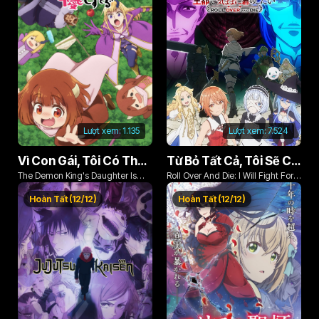
Lượt xem:
1.135
Lượt xem:
7.524
Vì Con Gái, Tôi Có Thể Đánh Bại Cả Ma Vương
Từ Bỏ Tất Cả, Tôi Sẽ Chiến Đấu Cho Một Cuộc Sống Bình Thường Với Tình Yêu Của Đời Mình Và Chiếc Thanh Kiếm Bị Nguyền Rủa!
The Demon King's Daughter Is
Roll Over And Die: I Will Fight For
Too Kind!!
An Ordinary Life With My Love And
Hoàn Tất (12/12)
Hoàn Tất (12/12)
Cursed Sword!