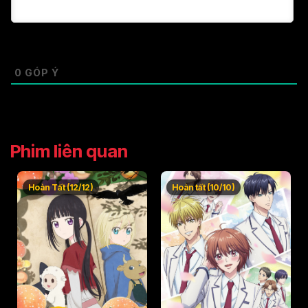
0
GÓP Ý
Phim liên quan
Hoàn Tất (12/12)
Hoàn tất (10/10)