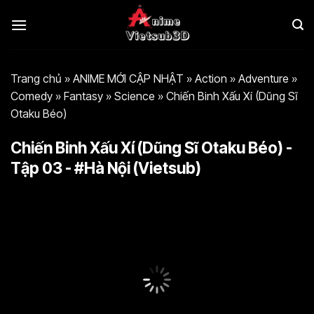
Bỏ
qua
nội
dung
Trang chủ
»
ANIME MỚI CẬP NHẬT
»
Action
»
Adventure
»
Comedy
»
Fantasy
»
Science
»
Chiến Binh Xấu Xí (Dũng Sĩ
Otaku Béo)
Chiến Binh Xấu Xí (Dũng Sĩ Otaku Béo) -
Tập 03 - #Hà Nội (Vietsub)