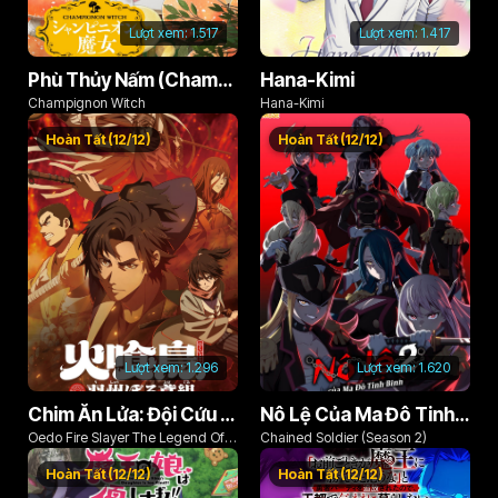
Lượt xem:
1.517
Lượt xem:
1.417
Phù Thủy Nấm (Champignon no Majo)
Hana-Kimi
Champignon Witch
Hana-Kimi
Hoàn Tất (12/12)
Hoàn Tất (12/12)
Lượt xem:
1.296
Lượt xem:
1.620
Chim Ăn Lửa: Đội Cứu Hỏa Rách Rưới Vùng Ushu
Nô Lệ Của Ma Đô Tinh Binh (Phần 2)
Oedo Fire Slayer The Legend Of
Chained Soldier (Season 2)
Phoenix
Hoàn Tất (12/12)
Hoàn Tất (12/12)