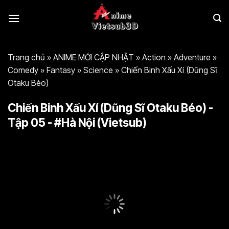
Bỏ
qua
nội
dung
Trang chủ
»
ANIME MỚI CẬP NHẬT
»
Action
»
Adventure
»
Comedy
»
Fantasy
»
Science
»
Chiến Binh Xấu Xí (Dũng Sĩ
Otaku Béo)
Chiến Binh Xấu Xí (Dũng Sĩ Otaku Béo) -
Tập 05 - #Hà Nội (Vietsub)