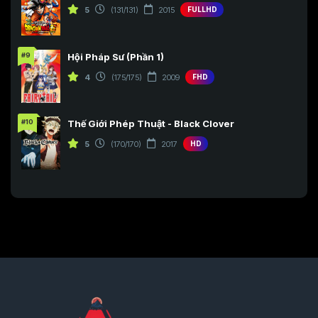
5
(131/131)
2015
FULLHD
#9
Hội Pháp Sư (Phần 1)
4
(175/175)
2009
FHD
#10
Thế Giới Phép Thuật - Black Clover
5
(170/170)
2017
HD