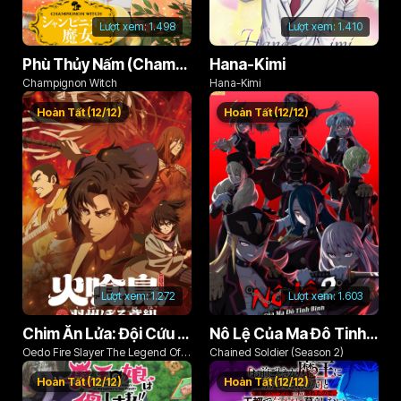
Lượt xem:
1.498
Lượt xem:
1.410
Phù Thủy Nấm (Champignon no Majo)
Hana-Kimi
Champignon Witch
Hana-Kimi
Hoàn Tất (12/12)
Hoàn Tất (12/12)
Lượt xem:
1.272
Lượt xem:
1.603
Chim Ăn Lửa: Đội Cứu Hỏa Rách Rưới Vùng Ushu
Nô Lệ Của Ma Đô Tinh Binh (Phần 2)
Oedo Fire Slayer The Legend Of
Chained Soldier (Season 2)
Phoenix
Hoàn Tất (12/12)
Hoàn Tất (12/12)