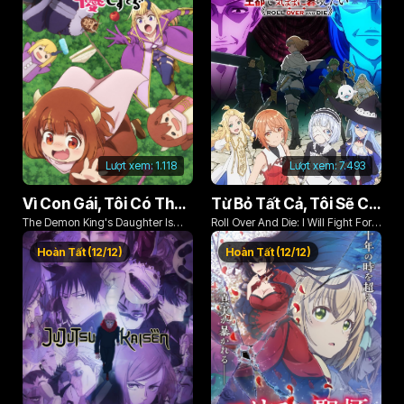
Lượt xem:
1.118
Lượt xem:
7.493
Vì Con Gái, Tôi Có Thể Đánh Bại Cả Ma Vương
Từ Bỏ Tất Cả, Tôi Sẽ Chiến Đấu Cho Một Cuộc Sống Bình Thường Với Tình Yêu Của Đời Mình Và Chiếc Thanh Kiếm Bị Nguyền Rủa!
The Demon King's Daughter Is
Roll Over And Die: I Will Fight For
Too Kind!!
An Ordinary Life With My Love And
Hoàn Tất (12/12)
Hoàn Tất (12/12)
Cursed Sword!