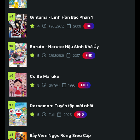
#4
Gintama - Linh Hồn Bạc Phần 1
4
(265/265)
2006
HD
#5
Boruto - Naruto: Hậu Sinh Khả Úy
5
(293/293)
2017
FHD
#6
Cô Bé Maruko
5
(97/97)
1990
FHD
#7
Doraemon: Tuyển tập mới nhất
5
Full
2025
FHD
#8
Bảy Viên Ngọc Rồng Siêu Cấp