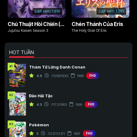
Lượt xem:
1.616
Lượt xem:
1.261
Chú Thuật Hồi Chiến (Phần 3)
Chén Thánh Của Eris
Jujutsu Kaisen Season 3
The Holy Grail Of Eris
HOT TUẦN
#1
Thám Tử Lừng Danh Conan
4.9
(1209/1500)
1996
FHD
#2
Đảo Hải Tặc
4.3
(1172/1190)
1999
FHD
#3
Pokémon
5
(1237/1237)
1997
FHD