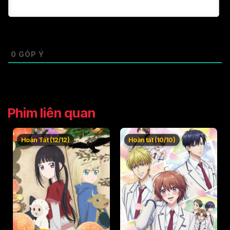
0
GÓP Ý
Phim liên quan
Hoàn Tất (12/12)
Hoàn tất (10/10)