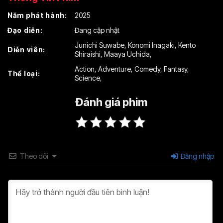
Năm phát hành:
2025
Đạo diễn:
Đang cập nhật
Junichi Suwabe
,
Konomi Inagaki
,
Kento
Diễn viên:
Shiraishi
,
Maaya Uchida
,
Action
,
Adventure
,
Comedy
,
Fantasy
,
Thể loại:
Science
,
Đánh giá phim
Theo dõi
Đăng nhập