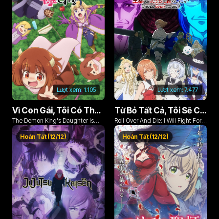
Lượt xem:
1.105
Lượt xem:
7.477
Vì Con Gái, Tôi Có Thể Đánh Bại Cả Ma Vương
Từ Bỏ Tất Cả, Tôi Sẽ Chiến Đấu Cho Một Cuộc Sống Bình Thường Với Tình Yêu Của Đời Mình Và Chiếc Thanh Kiếm Bị Nguyền Rủa!
The Demon King's Daughter Is
Roll Over And Die: I Will Fight For
Too Kind!!
An Ordinary Life With My Love And
Hoàn Tất (12/12)
Hoàn Tất (12/12)
Cursed Sword!