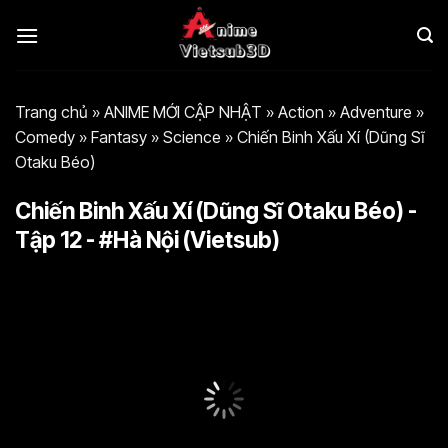
Bỏ
qua
nội
dung
Trang chủ
»
ANIME MỚI CẬP NHẬT
»
Action
»
Adventure
»
Comedy
»
Fantasy
»
Science
»
Chiến Binh Xấu Xí (Dũng Sĩ
Otaku Béo)
Chiến Binh Xấu Xí (Dũng Sĩ Otaku Béo) -
Tập 12 - #Hà Nội (Vietsub)