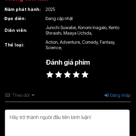
Năm phát hành:
2025
Đạo diễn:
Đang cập nhật
Junichi Suwabe
,
Konomi Inagaki
,
Kento
Diễn viên:
Shiraishi
,
Maaya Uchida
,
Action
,
Adventure
,
Comedy
,
Fantasy
,
Thể loại:
Science
,
Đánh giá phim
Theo dõi
Đăng nhập