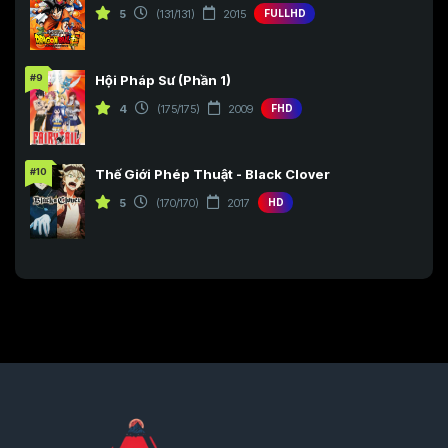
5
(131/131)
2015
FULLHD
#9
Hội Pháp Sư (Phần 1)
4
(175/175)
2009
FHD
#10
Thế Giới Phép Thuật - Black Clover
5
(170/170)
2017
HD