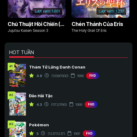
Lượt xem:
1.601
Lượt xem:
1.237
Chú Thuật Hồi Chiến (Phần 3)
Chén Thánh Của Eris
Jujutsu Kaisen Season 3
The Holy Grail Of Eris
HOT TUẦN
#1
Thám Tử Lừng Danh Conan
4.9
(1209/1500)
1996
FHD
#2
Đảo Hải Tặc
4.3
(1172/1190)
1999
FHD
#3
Pokémon
5
(1237/1237)
1997
FHD