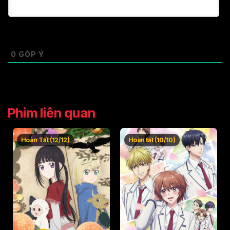
0
GÓP Ý
Phim liên quan
Hoàn Tất (12/12)
Hoàn tất (10/10)