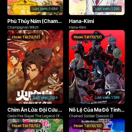
Lượt xem:
1.484
Lượt xem:
1.396
Phù Thủy Nấm (Champignon no Majo)
Hana-Kimi
Champignon Witch
Hana-Kimi
Hoàn Tất (12/12)
Hoàn Tất (12/12)
Lượt xem:
1.254
Lượt xem:
1.589
Chim Ăn Lửa: Đội Cứu Hỏa Rách Rưới Vùng Ushu
Nô Lệ Của Ma Đô Tinh Binh (Phần 2)
Oedo Fire Slayer The Legend Of
Chained Soldier (Season 2)
Phoenix
Hoàn Tất (12/12)
Hoàn Tất (12/12)