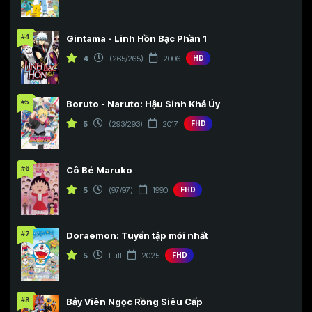
#4
Gintama - Linh Hồn Bạc Phần 1
4
(265/265)
2006
HD
#5
Boruto - Naruto: Hậu Sinh Khả Úy
5
(293/293)
2017
FHD
#6
Cô Bé Maruko
5
(97/97)
1990
FHD
#7
Doraemon: Tuyển tập mới nhất
5
Full
2025
FHD
#8
Bảy Viên Ngọc Rồng Siêu Cấp